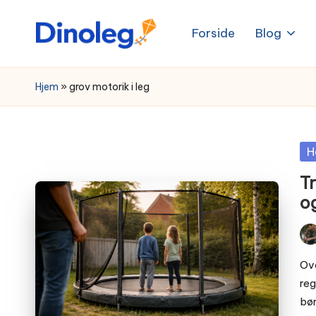
Forside
Blog
Skip
to
content
Hjem
»
grov motorik i leg
Po
H
in
Tr
og
Pos
by
Ove
reg
bør