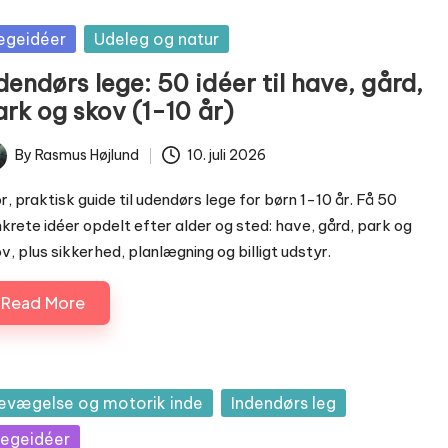
sted
egeidéer
Udeleg og natur
endørs lege: 50 idéer til have, gård,
ark og skov (1-10 år)
By
Rasmus Højlund
10. juli 2026
ted
r, praktisk guide til udendørs lege for børn 1-10 år. Få 50
krete idéer opdelt efter alder og sted: have, gård, park og
v, plus sikkerhed, planlægning og billigt udstyr.
Read More
sted
evægelse og motorik inde
Indendørs leg
egeidéer