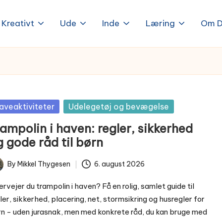
Kreativt
Ude
Inde
Læring
Om D
sted
aveaktiviteter
Udelegetøj og bevægelse
ampolin i haven: regler, sikkerhed
 gode råd til børn
By
Mikkel Thygesen
6. august 2026
ted
rvejer du trampolin i haven? Få en rolig, samlet guide til
ler, sikkerhed, placering, net, stormsikring og husregler for
n - uden jurasnak, men med konkrete råd, du kan bruge med