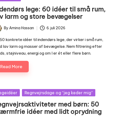
dendørs lege: 60 idéer til små rum,
av larm og store bevægelser
By
Amina Hassan
6. juli 2026
ted
60 konkrete idéer til indendørs lege, der virker i små rum,
 lav larm og masser af bevægelse. Nem filtrering efter
ds, støjniveau, energi og om I er ét eller flere børn.
Read More
sted
egeidéer
Regnvejrsdage og “jeg keder mig”
egnvejrsaktiviteter med børn: 50
kærmfrie idéer med lidt oprydning