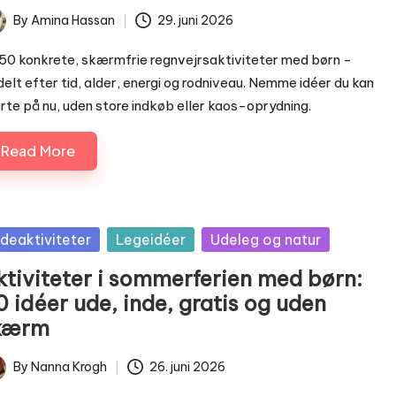
By
Amina Hassan
29. juni 2026
ted
50 konkrete, skærmfrie regnvejrsaktiviteter med børn -
elt efter tid, alder, energi og rodniveau. Nemme idéer du kan
rte på nu, uden store indkøb eller kaos-oprydning.
Read More
sted
ndeaktiviteter
Legeidéer
Udeleg og natur
ktiviteter i sommerferien med børn:
 idéer ude, inde, gratis og uden
kærm
By
Nanna Krogh
26. juni 2026
ted