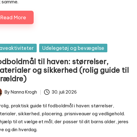
t samme.
Read More
sted
aveaktiviteter
Udelegetøj og bevægelse
dboldmål til haven: størrelser,
terialer og sikkerhed (rolig guide til
orældre)
By
Nanna Krogh
30. juli 2026
ted
rolig, praktisk guide til fodboldmål i haven: størrelser,
erialer, sikkerhed, placering, prisniveauer og vedligehold.
hjælp til at vælge et mål, der passer til dit barns alder, jeres
e og din hverdag.