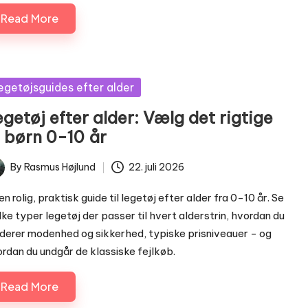
Read More
sted
egetøjsguides efter alder
getøj efter alder: Vælg det rigtige
l børn 0-10 år
By
Rasmus Højlund
22. juli 2026
ted
en rolig, praktisk guide til legetøj efter alder fra 0-10 år. Se
lke typer legetøj der passer til hvert alderstrin, hvordan du
derer modenhed og sikkerhed, typiske prisniveauer - og
rdan du undgår de klassiske fejlkøb.
Read More