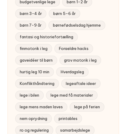
budgetvenlige lege
børn 1-2 år
børn 3-4 år
børn 5-6 år
børn 7-9 år
børnefødselsdag hjemme
fantasi og historiefortælling
finmotorik i leg
Foraeldre hacks
gaveidéer til børn
grov motorik i leg
hurtig leg 10 min
Hverdagsleg
Konflikthåndtering
legeaftale ideer
lege i bilen
lege med få materialer
lege mens maden laves
lege på ferien
nem oprydning
printables
ro og regulering
samarbejdslege