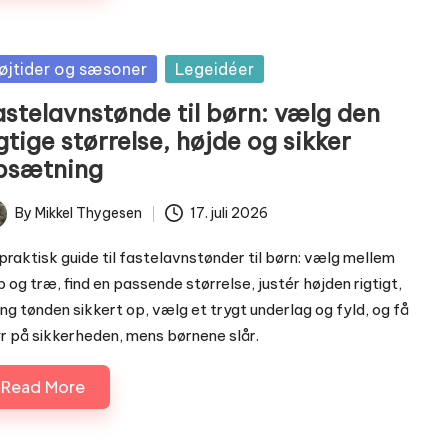
sted
øjtider og sæsoner
Legeidéer
astelavnstønde til børn: vælg den
gtige størrelse, højde og sikker
psætning
By
Mikkel Thygesen
17. juli 2026
ted
praktisk guide til fastelavnstønder til børn: vælg mellem
 og træ, find en passende størrelse, justér højden rigtigt,
g tønden sikkert op, vælg et trygt underlag og fyld, og få
r på sikkerheden, mens børnene slår.
Read More