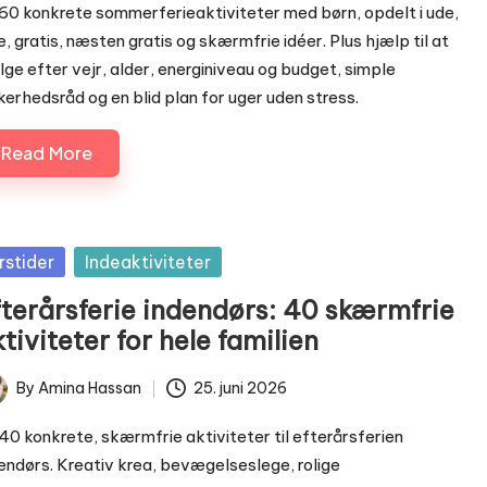
60 konkrete sommerferieaktiviteter med børn, opdelt i ude,
e, gratis, næsten gratis og skærmfrie idéer. Plus hjælp til at
ge efter vejr, alder, energiniveau og budget, simple
kerhedsråd og en blid plan for uger uden stress.
Read More
sted
rstider
Indeaktiviteter
fterårsferie indendørs: 40 skærmfrie
tiviteter for hele familien
By
Amina Hassan
25. juni 2026
ted
40 konkrete, skærmfrie aktiviteter til efterårsferien
endørs. Kreativ krea, bevægelseslege, rolige