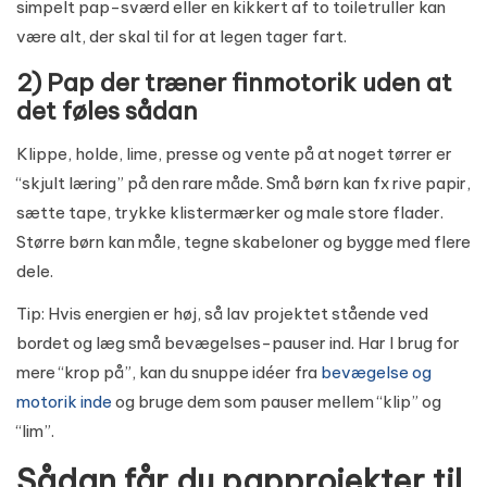
simpelt pap-sværd eller en kikkert af to toiletruller kan
være alt, der skal til for at legen tager fart.
2) Pap der træner finmotorik uden at
det føles sådan
Klippe, holde, lime, presse og vente på at noget tørrer er
“skjult læring” på den rare måde. Små børn kan fx rive papir,
sætte tape, trykke klistermærker og male store flader.
Større børn kan måle, tegne skabeloner og bygge med flere
dele.
Tip: Hvis energien er høj, så lav projektet stående ved
bordet og læg små bevægelses-pauser ind. Har I brug for
mere “krop på”, kan du snuppe idéer fra
bevægelse og
motorik inde
og bruge dem som pauser mellem “klip” og
“lim”.
Sådan får du papprojekter til