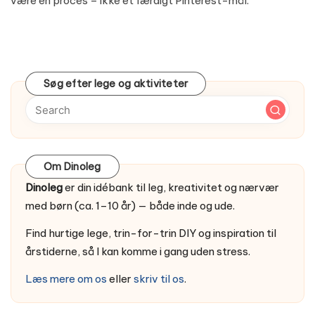
være en proces – ikke et færdigt Pinterest-mål.
Søg efter lege og aktiviteter
Om Dinoleg
Dinoleg
er din idébank til leg, kreativitet og nærvær
med børn (ca. 1–10 år) — både inde og ude.
Find hurtige lege, trin-for-trin DIY og inspiration til
årstiderne, så I kan komme i gang uden stress.
Læs mere om os
eller
skriv til os
.