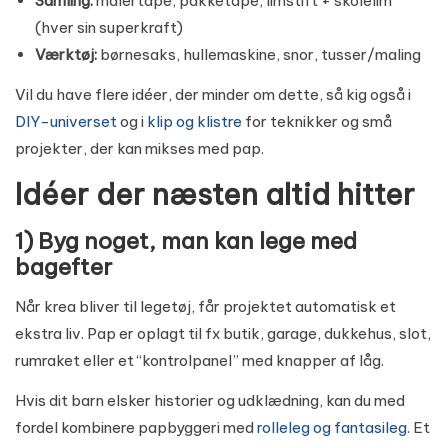
Samling:
malertape, pakketape, limstift + skolelim
(hver sin superkraft)
Værktøj:
børnesaks, hullemaskine, snor, tusser/maling
Vil du have flere idéer, der minder om dette, så kig også i
DIY-universet
og i
klip og klistre
for teknikker og små
projekter, der kan mikses med pap.
Idéer der næsten altid hitter
1) Byg noget, man kan lege med
bagefter
Når krea bliver til legetøj, får projektet automatisk et
ekstra liv. Pap er oplagt til fx butik, garage, dukkehus, slot,
rumraket eller et “kontrolpanel” med knapper af låg.
Hvis dit barn elsker historier og udklædning, kan du med
fordel kombinere papbyggeri med
rolleleg og fantasileg
. Et