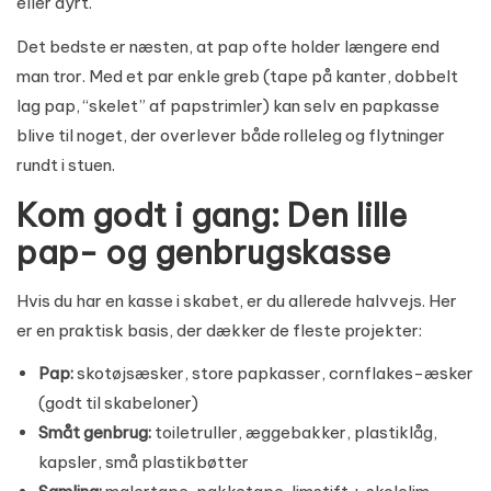
eller dyrt.
Det bedste er næsten, at pap ofte holder længere end
man tror. Med et par enkle greb (tape på kanter, dobbelt
lag pap, “skelet” af papstrimler) kan selv en papkasse
blive til noget, der overlever både rolleleg og flytninger
rundt i stuen.
Kom godt i gang: Den lille
pap- og genbrugskasse
Hvis du har en kasse i skabet, er du allerede halvvejs. Her
er en praktisk basis, der dækker de fleste projekter:
Pap:
skotøjsæsker, store papkasser, cornflakes-æsker
(godt til skabeloner)
Småt genbrug:
toiletruller, æggebakker, plastiklåg,
kapsler, små plastikbøtter