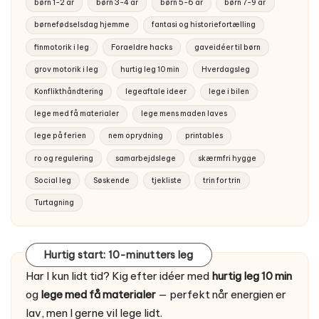
børn 1-2 år
børn 3-4 år
børn 5-6 år
børn 7-9 år
børnefødselsdag hjemme
fantasi og historiefortælling
finmotorik i leg
Foraeldre hacks
gaveidéer til børn
grov motorik i leg
hurtig leg 10 min
Hverdagsleg
Konflikthåndtering
legeaftale ideer
lege i bilen
lege med få materialer
lege mens maden laves
lege på ferien
nem oprydning
printables
ro og regulering
samarbejdslege
skærmfri hygge
Social leg
Søskende
tjekliste
trin for trin
Turtagning
Hurtig start: 10-minutters leg
Har I kun lidt tid? Kig efter idéer med
hurtig leg 10 min
og
lege med få materialer
— perfekt når energien er
lav, men I gerne vil lege lidt.