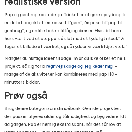
realistiske version
Pap og genbrug kan rode, ja. Tricket er at gøre oprydning til
en del af projektet: én kasse til “gem”, én pose til “pap til
genbrug”, og en lille bakke til låg og dimser. Hvis dit barn
har svært ved at stoppe, så slut med et tydeligt ritual: “Vi
tager et billede af værket, og så rydder vi værktøjet væk.”
Mangler du hurtige ideer til dage, hvor du ikke orker et helt
projekt, så kig forbi
regnvejrsdage og ‘jeg keder mig’
–
mange af de aktiviteter kan kombineres med pap i 10-
minutters bidder.
Prøv også
Brug denne kategori som din idébank: Gem de projekter,
der passer til jeres alder og tålmodighed, og byg videre lidt
ad gangen. Pap er nemlig ekstra skønt, når det får lov at