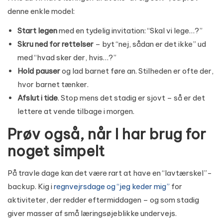
denne enkle model:
Start legen
med en tydelig invitation: “Skal vi lege…?”
Skru ned for rettelser
– byt “nej, sådan er det ikke” ud
med “hvad sker der, hvis…?”
Hold pauser
og lad barnet føre an. Stilheden er ofte der,
hvor barnet tænker.
Afslut i tide
. Stop mens det stadig er sjovt – så er det
lettere at vende tilbage i morgen.
Prøv også, når I har brug for
noget simpelt
På travle dage kan det være rart at have en “lavtærskel”-
backup. Kig i
regnvejrsdage og “jeg keder mig”
for
aktiviteter, der redder eftermiddagen – og som stadig
giver masser af små læringsøjeblikke undervejs.