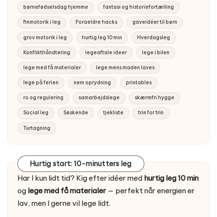
børnefødselsdag hjemme
fantasi og historiefortælling
finmotorik i leg
Foraeldre hacks
gaveidéer til børn
grov motorik i leg
hurtig leg 10 min
Hverdagsleg
Konflikthåndtering
legeaftale ideer
lege i bilen
lege med få materialer
lege mens maden laves
lege på ferien
nem oprydning
printables
ro og regulering
samarbejdslege
skærmfri hygge
Social leg
Søskende
tjekliste
trin for trin
Turtagning
Hurtig start: 10-minutters leg
Har I kun lidt tid? Kig efter idéer med
hurtig leg 10 min
og
lege med få materialer
— perfekt når energien er
lav, men I gerne vil lege lidt.