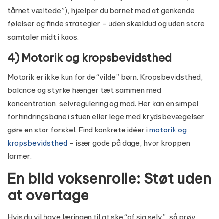
tårnet væltede”), hjælper du barnet med at genkende
følelser og finde strategier – uden skældud og uden store
samtaler midt i kaos.
4) Motorik og kropsbevidsthed
Motorik er ikke kun for de “vilde” børn. Kropsbevidsthed,
balance og styrke hænger tæt sammen med
koncentration, selvregulering og mod. Her kan en simpel
forhindringsbane i stuen eller lege med krydsbevægelser
gøre en stor forskel. Find konkrete idéer i
motorik og
kropsbevidsthed
– især gode på dage, hvor kroppen
larmer.
En blid voksenrolle: Støt uden
at overtage
Hvis du vil have læringen til at ske “af sig selv”, så prøv