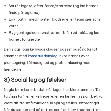
Sortér legetøj efter farve/størrelse (og lad barnet
finde på reglerne).
Lav “butik” med mønter, klodser eller tegninger som
varer.
Byg gentagelsesmønstre: rød-blå-rød-blå… og lad
barnet fortsætte.
Den slags logiske byggeklodser passer også naturligt
sammen med
konstruktionsleg
, hvor barnet øver
planlægning, tålmodighed og problemløsning med
hænderne.
3) Social leg og følelser
Nogle børn lærer bedst, når legen har klare rammer: “Din
tur/min tur”, en enkel regel eller en fælles mission. Det kan
være alt fra små rollelege til spil og fælles udfordringer.
Når du sætter ord på det, du ser (“du blev frustreret, da