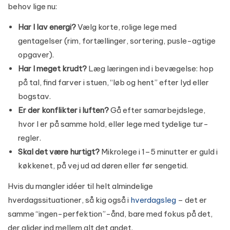
behov lige nu:
Har I lav energi?
Vælg korte, rolige lege med
gentagelser (rim, fortællinger, sortering, pusle-agtige
opgaver).
Har I meget krudt?
Læg læringen ind i bevægelse: hop
på tal, find farver i stuen, “løb og hent” efter lyd eller
bogstav.
Er der konflikter i luften?
Gå efter samarbejdslege,
hvor I er på samme hold, eller lege med tydelige tur-
regler.
Skal det være hurtigt?
Mikrolege i 1–5 minutter er guld i
køkkenet, på vej ud ad døren eller før sengetid.
Hvis du mangler idéer til helt almindelige
hverdagssituationer, så kig også i
hverdagsleg
– det er
samme “ingen-perfektion”-ånd, bare med fokus på det,
der glider ind mellem alt det andet.