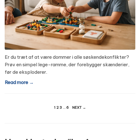
Er du træt af at være dommer i alle søskendekonflikter?
Prøv en simpel lege-ramme, der forebygger skænderier,
før de eksploderer.
Read more →
Indlægsinddeling
1
2
3
…
6
NEXT →