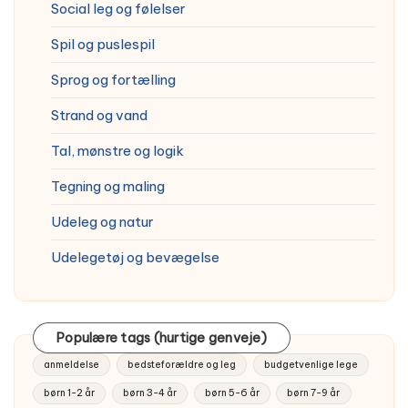
Social leg og følelser
Spil og puslespil
Sprog og fortælling
Strand og vand
Tal, mønstre og logik
Tegning og maling
Udeleg og natur
Udelegetøj og bevægelse
Populære tags (hurtige genveje)
anmeldelse
bedsteforældre og leg
budgetvenlige lege
børn 1-2 år
børn 3-4 år
børn 5-6 år
børn 7-9 år