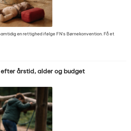
 samtidig en rettighed ifølge FN’s Børnekonvention. Få et
efter årstid, alder og budget