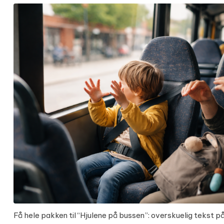
Få hele pakken til “Hjulene på bussen”: overskuelig tekst 