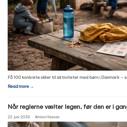
Få 100 konkrete idéer til aktiviteter med børn i Danmark – s
Read more →
Når reglerne vælter legen, før den er i ga
22. juni 2026
·
Amina Hassan