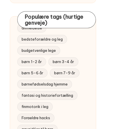
Populære tags (hurtige
genveje)
anmeldelse
bedsteforældre og leg
budgetvenlige lege
børn 1-2 år
børn 3-4 år
børn 5-6 år
børn 7-9 år
børnefødselsdag hjemme
fantasi og historiefortælling
finmotorik i leg
Foraeldre hacks
gaveidéer til børn