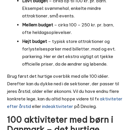
Lavt budget
– cirka op til 100 kr. pr. barn.
Eksempel: svømmehal, enkelte mindre
attraktioner, små events.
Mellem budget
– cirka 100 – 250 kr. pr. barn,
ofte heldagsoplevelser.
Højt budget
– typisk store attraktioner og
forlystelsesparker med billetter, mad og evt.
parkering. Her er det ekstra vigtigt at tjekke
officielle priser, da de ændrer sig løbende.
Brug først det hurtige overblik med alle 100 idéer.
Derefter kan du dykke ned i de sektioner, der passer til
jeres årstid, alder eller økonomi. Vil du have endnu flere
konkrete lege, kan du altid hoppe videre til fx
aktiviteter
efter årstid
eller
indeaktiviteter
på Dinoleg.
100 aktiviteter med børn i
Danmark – det hurtige