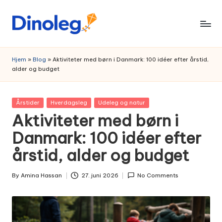
Skip
to
content
Hjem
»
Blog
»
Aktiviteter med børn i Danmark: 100 idéer efter årstid,
alder og budget
Posted
Årstider
Hverdagsleg
Udeleg og natur
in
Aktiviteter med børn i
Danmark: 100 idéer efter
årstid, alder og budget
By
Amina Hassan
27. juni 2026
No Comments
Posted
by