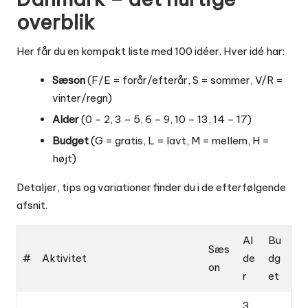
overblik
Her får du en kompakt liste med 100 idéer. Hver idé har:
Sæson
(F/E = forår/efterår, S = sommer, V/R =
vinter/regn)
Alder
(0 – 2, 3 – 5, 6 – 9, 10 – 13, 14 – 17)
Budget
(G = gratis, L = lavt, M = mellem, H =
højt)
Detaljer, tips og variationer finder du i de efterfølgende
afsnit.
Al
Bu
Sæs
#
Aktivitet
de
dg
on
r
et
3