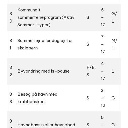
Kommunalt
6
3
G/
sommerferieprogram (Aktiv
S
–
0
L
Sommer-typer)
17
7
3
Sommerlejr eller daglejr for
M/
S
–
1
skolebørn
H
17
4
3
F/E,
Byvandring med is-pause
–
L
2
S
17
3
3
Besøg på havn med
S
–
G
3
krabbefiskeri
12
6
3
Havnebassin eller havnebad
S
–
G