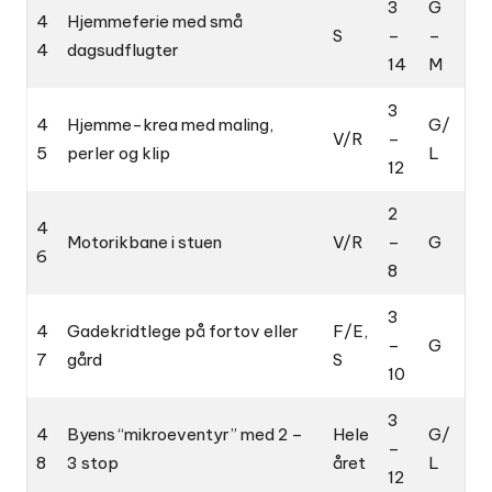
3
G
4
Hjemmeferie med små
S
–
–
4
dagsudflugter
14
M
3
4
Hjemme-krea med maling,
G/
V/R
–
5
perler og klip
L
12
2
4
Motorikbane i stuen
V/R
–
G
6
8
3
4
Gadekridtlege på fortov eller
F/E,
–
G
7
gård
S
10
3
4
Byens “mikroeventyr” med 2 –
Hele
G/
–
8
3 stop
året
L
12