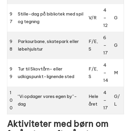
4
9
Stille-dag på bibliotek med spil
V/R
–
G
7
og tegning
12
6
9
Parkourbane, skatepark eller
F/E,
–
G
8
løbehjulstur
S
17
4
9
Tur til Skovtårn- eller
F/E,
–
M
9
udkigspunkt-lignende sted
S
14
1
4
“Vi opdager vores egen by”-
Hele
G/
0
–
dag
året
L
0
17
Aktiviteter med børn om