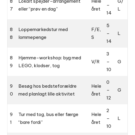
8
Lokalt spejder-arrangement
Hele
G/
–
7
eller “prøv en dag”
året
L
14
5
8
Loppemarkedstur med
F/E,
–
L
8
lommepenge
S
14
3
8
Hjemme-workshop: byg med
V/R
–
G
9
LEGO, klodser, tog
10
0
9
Besøg hos bedsteforældre
Hele
–
G
0
med planlagt lille aktivitet
året
12
2
9
Tur med tog, bus eller færge
Hele
–
L
1
“bare fordi”
året
10