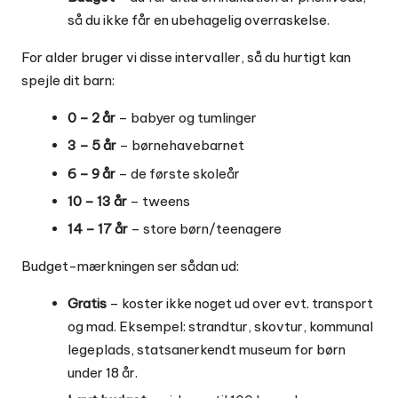
så du ikke får en ubehagelig overraskelse.
For alder bruger vi disse intervaller, så du hurtigt kan
spejle dit barn:
0 – 2 år
– babyer og tumlinger
3 – 5 år
– børnehavebarnet
6 – 9 år
– de første skoleår
10 – 13 år
– tweens
14 – 17 år
– store børn/teenagere
Budget-mærkningen ser sådan ud:
Gratis
– koster ikke noget ud over evt. transport
og mad. Eksempel: strandtur, skovtur, kommunal
legeplads, statsanerkendt museum for børn
under 18 år.