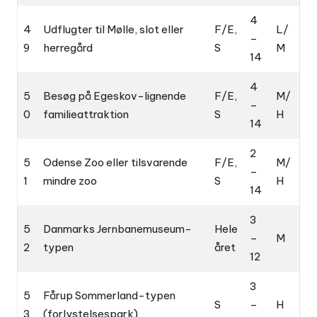
4
4
Udflugter til Mølle, slot eller
F/E,
L/
–
9
herregård
S
M
14
4
5
Besøg på Egeskov-lignende
F/E,
M/
–
0
familieattraktion
S
H
14
2
5
Odense Zoo eller tilsvarende
F/E,
M/
–
1
mindre zoo
S
H
14
3
5
Danmarks Jernbanemuseum-
Hele
–
M
2
typen
året
12
3
5
Fårup Sommerland-typen
S
–
H
3
(forlystelsespark)