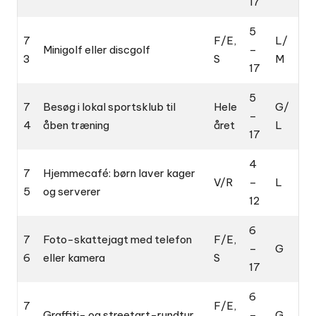
17
5
7
F/E,
L/
Minigolf eller discgolf
–
3
S
M
17
5
7
Besøg i lokal sportsklub til
Hele
G/
–
4
åben træning
året
L
17
4
7
Hjemmecafé: børn laver kager
V/R
–
L
5
og serverer
12
6
7
Foto-skattejagt med telefon
F/E,
–
G
6
eller kamera
S
17
6
7
F/E,
Graffiti- og streetart-rundtur
–
G