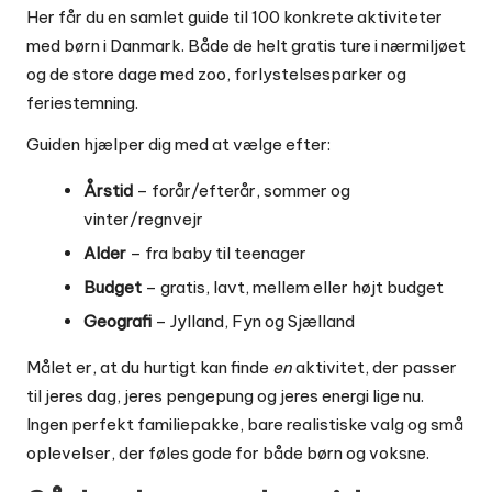
Her får du en samlet guide til 100 konkrete aktiviteter
med børn i Danmark. Både de helt gratis ture i nærmiljøet
og de store dage med zoo, forlystelsesparker og
feriestemning.
Guiden hjælper dig med at vælge efter:
Årstid
– forår/efterår, sommer og
vinter/regnvejr
Alder
– fra baby til teenager
Budget
– gratis, lavt, mellem eller højt budget
Geografi
– Jylland, Fyn og Sjælland
Målet er, at du hurtigt kan finde
en
aktivitet, der passer
til jeres dag, jeres pengepung og jeres energi lige nu.
Ingen perfekt familiepakke, bare realistiske valg og små
oplevelser, der føles gode for både børn og voksne.