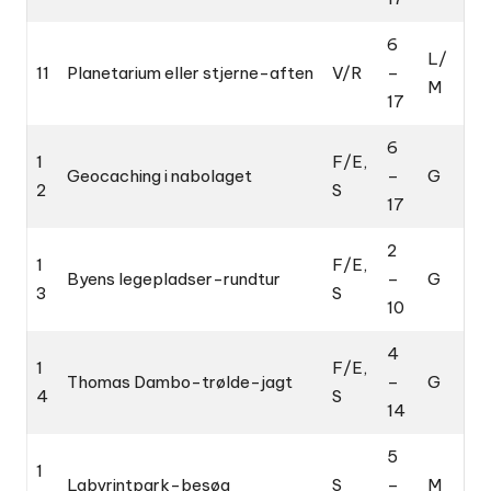
6
L/
11
Planetarium eller stjerne-aften
V/R
–
M
17
6
1
F/E,
Geocaching i nabolaget
–
G
2
S
17
2
1
F/E,
Byens legepladser-rundtur
–
G
3
S
10
4
1
F/E,
Thomas Dambo-trølde-jagt
–
G
4
S
14
5
1
Labyrintpark-besøg
S
–
M