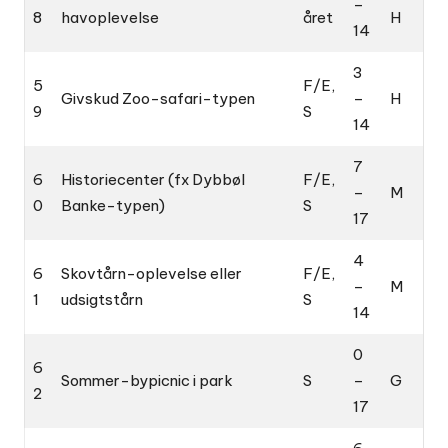
–
8
havoplevelse
året
H
14
3
5
F/E,
Givskud Zoo-safari-typen
–
H
9
S
14
7
6
Historiecenter (fx Dybbøl
F/E,
–
M
0
Banke-typen)
S
17
4
6
Skovtårn-oplevelse eller
F/E,
–
M
1
udsigtstårn
S
14
0
6
Sommer-bypicnic i park
S
–
G
2
17