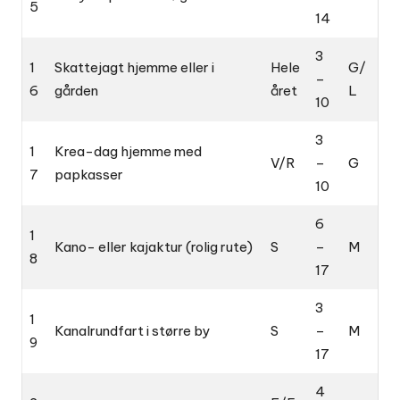
5
14
3
1
Skattejagt hjemme eller i
Hele
G/
–
6
gården
året
L
10
3
1
Krea-dag hjemme med
V/R
–
G
7
papkasser
10
6
1
Kano- eller kajaktur (rolig rute)
S
–
M
8
17
3
1
Kanalrundfart i større by
S
–
M
9
17
4