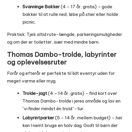
Svanninge Bakker
(4 – 17 år, gratis) – gode
bakker til at rulle ned, løbe på stier eller holde
picnic.
Praktisk: Tjek altid rute-længde, parkeringsmuligheder
og om der er toiletter, især med mindre børn.
Thomas Dambo-trolde, labyrinter
og oplevelsesruter
Forår og efterår er perfekte til lidt eventyr uden for
meget varme eller myg.
Trolde-jagt
(4 – 14 år, gratis) – find kort over
Thomas Dambo-trolde i jeres område og lav en
“vi finder mindst én trold”-tur.
Labyrintparker
(5 – 14 år, mellem budget) – her
kan I nemt bruge en halv dag. Godt til børn der