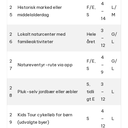
4
2
Historisk marked eller
F/E,
L/
–
5
middelalderdag
S
M
14
3
2
Lokalt naturcenter med
Hele
G/
–
6
familieaktiviteter
året
L
12
4
2
F/E,
G/
Natureventyr-rute via app
–
7
S
L
9
S,
3
2
Pluk-selv jordbær eller æbler
tidli
–
L
8
gt E
12
4
2
Kids Tour cykelløb for børn
S
–
L
9
(udvalgte byer)
12