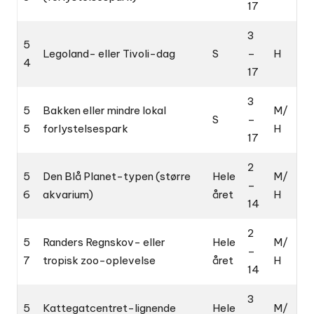
17
3
5
Legoland- eller Tivoli-dag
S
–
H
4
17
3
5
Bakken eller mindre lokal
M/
S
–
5
forlystelsespark
H
17
2
5
Den Blå Planet-typen (større
Hele
M/
–
6
akvarium)
året
H
14
2
5
Randers Regnskov- eller
Hele
M/
–
7
tropisk zoo-oplevelse
året
H
14
3
5
Kattegatcentret-lignende
Hele
M/