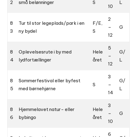
2
små belønninger
S
L
10
2
8
Tur til stor legeplads/park i en
F/E,
–
G
3
ny bydel
S
12
5
8
Oplevelsesrute i by med
Hele
G/
–
4
lydfortællinger
året
L
12
3
8
Sommerfestival eller byfest
G/
S
–
5
med børnehjørne
L
14
3
8
Hjemmelavet natur- eller
Hele
–
G
6
bybingo
året
10
6