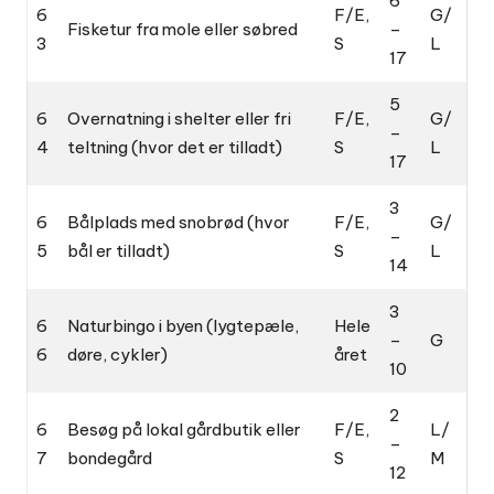
6
6
F/E,
G/
Fisketur fra mole eller søbred
–
3
S
L
17
5
6
Overnatning i shelter eller fri
F/E,
G/
–
4
teltning (hvor det er tilladt)
S
L
17
3
6
Bålplads med snobrød (hvor
F/E,
G/
–
5
bål er tilladt)
S
L
14
3
6
Naturbingo i byen (lygtepæle,
Hele
–
G
6
døre, cykler)
året
10
2
6
Besøg på lokal gårdbutik eller
F/E,
L/
–
7
bondegård
S
M
12