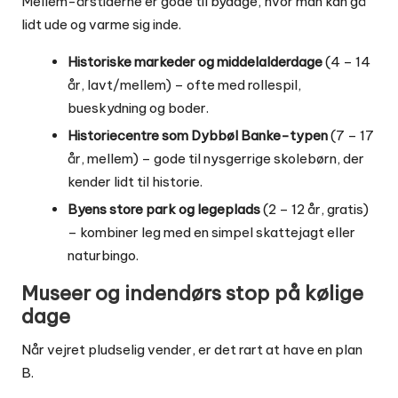
Mellem-årstiderne er gode til bydage, hvor man kan gå
lidt ude og varme sig inde.
Historiske markeder og middelalderdage
(4 – 14
år, lavt/mellem) – ofte med rollespil,
bueskydning og boder.
Historiecentre som Dybbøl Banke-typen
(7 – 17
år, mellem) – gode til nysgerrige skolebørn, der
kender lidt til historie.
Byens store park og legeplads
(2 – 12 år, gratis)
– kombiner leg med en simpel skattejagt eller
naturbingo.
Museer og indendørs stop på kølige
dage
Når vejret pludselig vender, er det rart at have en plan
B.