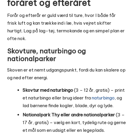
foråret og efteråret
Forår og efterår er guld værd til ture, hvor I både får
frisk luft og kan trække ind i læ, hvis vejret skifter
hurtigt. Lag på lag-tøj, termokande og en simpel plan er
ofte nok.
Skovture, naturbingo og
nationalparker
Skoven er et nemt udgangspunkt, fordi du kan skalere op
og ned efter energi.
Skovtur med naturbingo
(3 – 12 år, gratis) – print
et naturbingo eller brug ideer fra
naturbingo
, og
lad børnene finde kogler, blade, dyr og lyde.
Nationalpark Thy eller andre nationalparker
(3 –
17 år, gratis) – vælg en kort, tydelig rute og gerne
et mål som en udsigt eller en legeplads.