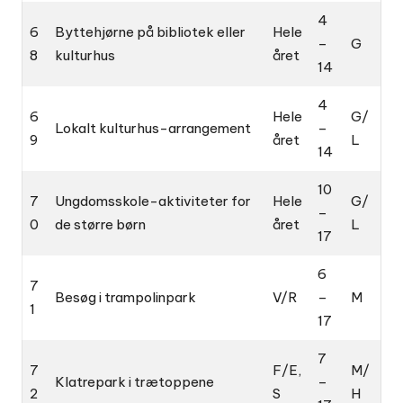
4
6
Byttehjørne på bibliotek eller
Hele
–
G
8
kulturhus
året
14
4
6
Hele
G/
Lokalt kulturhus-arrangement
–
9
året
L
14
10
7
Ungdomsskole-aktiviteter for
Hele
G/
–
0
de større børn
året
L
17
6
7
Besøg i trampolinpark
V/R
–
M
1
17
7
7
F/E,
M/
Klatrepark i trætoppene
–
2
S
H