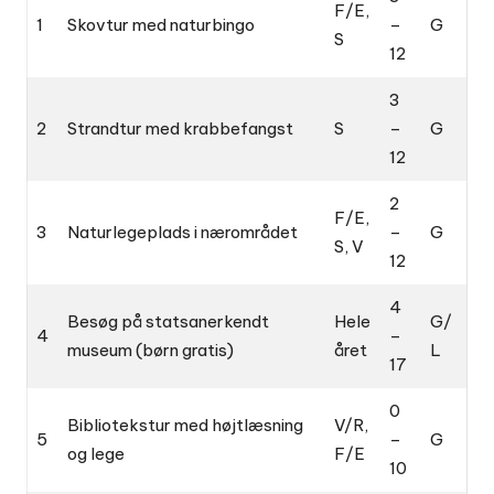
F/E,
1
Skovtur med naturbingo
–
G
S
12
3
2
Strandtur med krabbefangst
S
–
G
12
2
F/E,
3
Naturlegeplads i nærområdet
–
G
S, V
12
4
Besøg på statsanerkendt
Hele
G/
4
–
museum (børn gratis)
året
L
17
0
Bibliotekstur med højtlæsning
V/R,
5
–
G
og lege
F/E
10