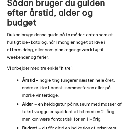
Sådan bruger du guiden
efter årstid, alder og
budget
Du kan bruge denne guide på to måder: enten som et
hurtigt idé-katalog, når I mangler noget at lave i
eftermiddag, eller som planlægningsværktøj til
weekender og ferier.
Vi arbejder med tre enkle “filtre”:
Årstid
– nogle ting fungerer næsten hele året,
andre er klart bedst i sommerferien eller på
mørke vinterdage.
Alder
– en heldagstur på museum med masser af
tekst vægge er sjældent et hit med en 2-årig,
men kan være fantastisk for en 11-årig.
Budget
– du får altid en indikation af prisniveau,