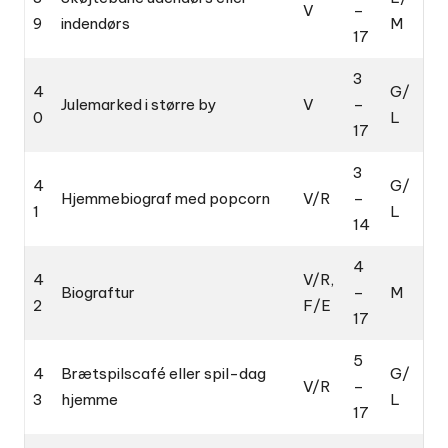
V
–
9
indendørs
M
17
3
4
G/
Julemarked i større by
V
–
0
L
17
3
4
G/
Hjemmebiograf med popcorn
V/R
–
1
L
14
4
4
V/R,
Biograftur
–
M
2
F/E
17
5
4
Brætspilscafé eller spil-dag
G/
V/R
–
3
hjemme
L
17