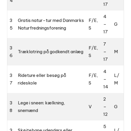
4
17
4
3
Gratis natur-tur med Danmarks
F/E,
–
G
5
Naturfredningsforening
S
17
7
3
F/E,
Træklatring på godkendt anlæg
–
M
6
S
17
4
3
Rideture eller besøg på
F/E,
L/
–
7
rideskole
S
M
14
2
3
Lege i sneen: kælkning,
V
–
G
8
snemænd
12
5
3
Skøjtebane udendørs eller
L/