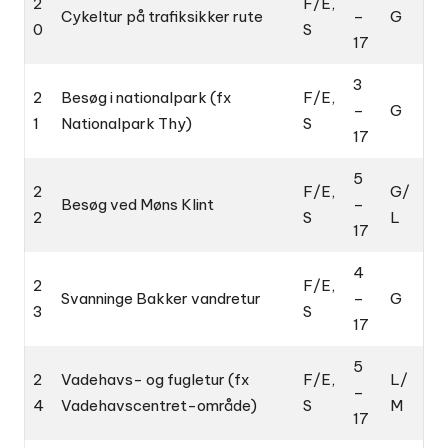
2
F/E,
Cykeltur på trafiksikker rute
–
G
0
S
17
3
2
Besøg i nationalpark (fx
F/E,
–
G
1
Nationalpark Thy)
S
17
5
2
F/E,
G/
Besøg ved Møns Klint
–
2
S
L
17
4
2
F/E,
Svanninge Bakker vandretur
–
G
3
S
17
5
2
Vadehavs- og fugletur (fx
F/E,
L/
–
4
Vadehavscentret-område)
S
M
17