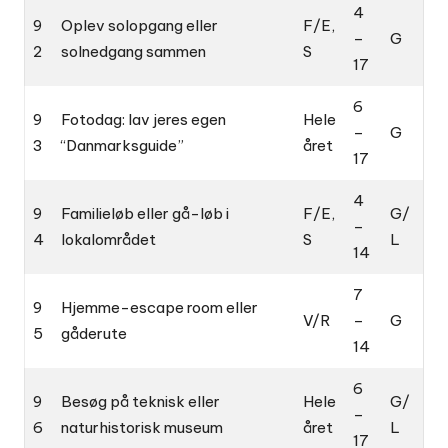
4
9
Oplev solopgang eller
F/E,
–
G
2
solnedgang sammen
S
17
6
9
Fotodag: lav jeres egen
Hele
–
G
3
“Danmarksguide”
året
17
4
9
Familieløb eller gå-løb i
F/E,
G/
–
4
lokalområdet
S
L
14
7
9
Hjemme-escape room eller
V/R
–
G
5
gåderute
14
6
9
Besøg på teknisk eller
Hele
G/
–
6
naturhistorisk museum
året
L
17