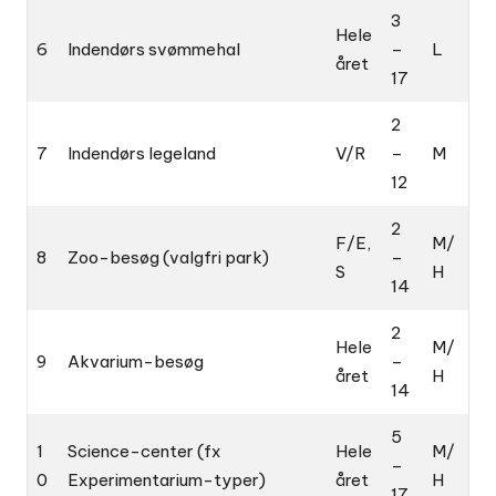
3
Hele
6
Indendørs svømmehal
–
L
året
17
2
7
Indendørs legeland
V/R
–
M
12
2
F/E,
M/
8
Zoo-besøg (valgfri park)
–
S
H
14
2
Hele
M/
9
Akvarium-besøg
–
året
H
14
5
1
Science-center (fx
Hele
M/
–
0
Experimentarium-typer)
året
H
17