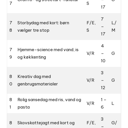
7
S
17
7
7
Storbydag med kort: børn
F/E,
L/
–
8
vælger tre stop
S
M
17
4
7
Hjemme-science med vand, is
V/R
–
G
9
og køkkenting
10
3
8
Kreativ dag med
V/R
–
G
0
genbrugsmaterialer
12
8
Rolig sansedag med ris, vand og
1 –
V/R
L
1
pasta
6
3
8
Skovskattejagt med kort og
F/E,
G/
–