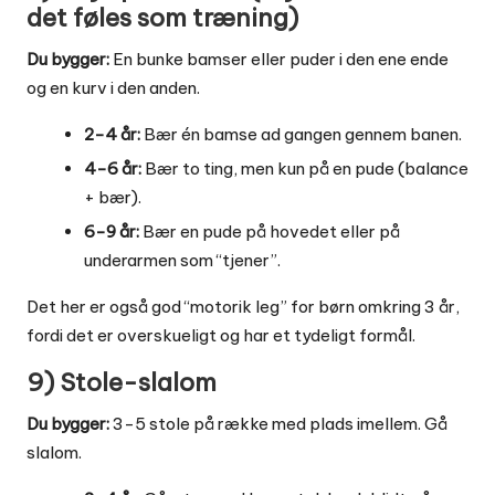
det føles som træning)
Du bygger:
En bunke bamser eller puder i den ene ende
og en kurv i den anden.
2-4 år:
Bær én bamse ad gangen gennem banen.
4-6 år:
Bær to ting, men kun på en pude (balance
+ bær).
6-9 år:
Bær en pude på hovedet eller på
underarmen som “tjener”.
Det her er også god “motorik leg” for børn omkring 3 år,
fordi det er overskueligt og har et tydeligt formål.
9) Stole-slalom
Du bygger:
3-5 stole på række med plads imellem. Gå
slalom.