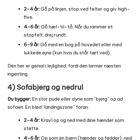
2-4 år:
Gå på linjen, stop ved felter og giv high-
five.
4-6 år:
Gå hæl-til-tå. Når du rammer et
stopfelt: drej rundt.
6-9 år:
Gå med en bog på hovedet eller med
lukkede øjne (kun hvis du står tæt ved).
Den her er genial i lejlighed, fordi den larmer næsten
ingenting.
4) Sofabjerg og nedrul
Du bygger:
En stor pude eller dyne som “bjerg” op ad
sofaen. En blød “landingszone” foran.
2-4 år:
Kravl op og ned med dine hænder som
støtte.
4-6 år:
Op som en bjørn (hænder og fødder), ned