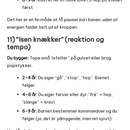
først.
Det her er en fin måde at få pauser ind i banen, uden at
energien falder helt ud af kroppen.
11) “Isen knækker” (reaktion og
tempo)
Du bygger:
Tape små “isfelter” på gulvet eller brug
papstykker.
2-4 år:
Du siger “gå”, “stop”, “hop”. Barnet
følger.
4-6 år:
Du siger farver eller dyr: “frø” = hop,
“slange” = kravl.
6-9 år:
Barnet bestemmer kommandoer og du
følger (ja, det er ydmygende, men ret sjovt).