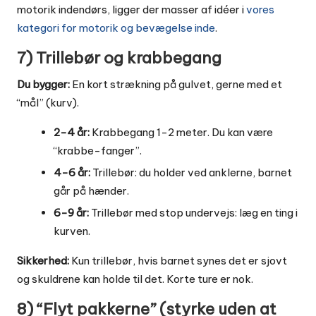
motorik indendørs, ligger der masser af idéer i
vores
kategori for motorik og bevægelse inde
.
7) Trillebør og krabbegang
Du bygger:
En kort strækning på gulvet, gerne med et
“mål” (kurv).
2-4 år:
Krabbegang 1-2 meter. Du kan være
“krabbe-fanger”.
4-6 år:
Trillebør: du holder ved anklerne, barnet
går på hænder.
6-9 år:
Trillebør med stop undervejs: læg en ting i
kurven.
Sikkerhed:
Kun trillebør, hvis barnet synes det er sjovt
og skuldrene kan holde til det. Korte ture er nok.
8) “Flyt pakkerne” (styrke uden at