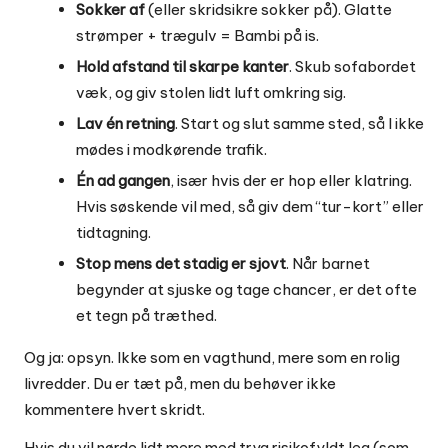
Sokker af
(eller skridsikre sokker på). Glatte
strømper + trægulv = Bambi på is.
Hold afstand til skarpe kanter
. Skub sofabordet
væk, og giv stolen lidt luft omkring sig.
Lav én retning
. Start og slut samme sted, så I ikke
mødes i modkørende trafik.
Én ad gangen
, især hvis der er hop eller klatring.
Hvis søskende vil med, så giv dem “tur-kort” eller
tidtagning.
Stop mens det stadig er sjovt
. Når barnet
begynder at sjuske og tage chancer, er det ofte
et tegn på træthed.
Og ja: opsyn. Ikke som en vagthund, mere som en rolig
livredder. Du er tæt på, men du behøver ikke
kommentere hvert skridt.
Hvis du vil nørde lidt mere med tryg risikofyldt leg (som