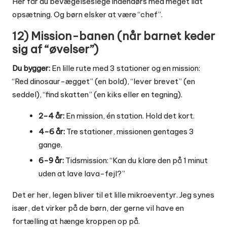
Her får du bevægelseslege indendørs med meget lidt
opsætning. Og børn elsker at være “chef”.
12) Mission-banen (når barnet keder
sig af “øvelser”)
Du bygger:
En lille rute med 3 stationer og en mission:
“Red dinosaur-ægget” (en bold), “lever brevet” (en
seddel), “find skatten” (en kiks eller en tegning).
2-4 år:
En mission, én station. Hold det kort.
4-6 år:
Tre stationer, missionen gentages 3
gange.
6-9 år:
Tidsmission: “Kan du klare den på 1 minut
uden at lave lava-fejl?”
Det er her, legen bliver til et lille mikroeventyr. Jeg synes
især, det virker på de børn, der gerne vil have en
fortælling at hænge kroppen op på.