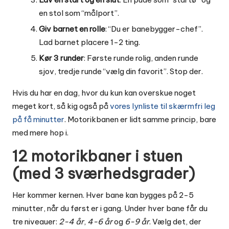
en stol som “målport”.
Giv barnet en rolle
: “Du er banebygger-chef”.
Lad barnet placere 1-2 ting.
Kør 3 runder
: Første runde rolig, anden runde
sjov, tredje runde “vælg din favorit”. Stop der.
Hvis du har en dag, hvor du kun kan overskue noget
meget kort, så kig også på
vores lynliste til skærmfri leg
på få minutter
. Motorikbanen er lidt samme princip, bare
med mere hop i.
12 motorikbaner i stuen
(med 3 sværhedsgrader)
Her kommer kernen. Hver bane kan bygges på 2-5
minutter, når du først er i gang. Under hver bane får du
tre niveauer:
2-4 år
,
4-6 år
og
6-9 år
. Vælg det, der