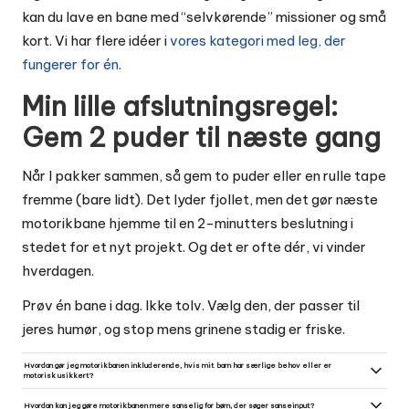
kan du lave en bane med “selvkørende” missioner og små
kort. Vi har flere idéer i
vores kategori med leg, der
fungerer for én
.
Min lille afslutningsregel:
Gem 2 puder til næste gang
Når I pakker sammen, så gem to puder eller en rulle tape
fremme (bare lidt). Det lyder fjollet, men det gør næste
motorikbane hjemme til en 2-minutters beslutning i
stedet for et nyt projekt. Og det er ofte dér, vi vinder
hverdagen.
Prøv én bane i dag. Ikke tolv. Vælg den, der passer til
jeres humør, og stop mens grinene stadig er friske.
Hvordan gør jeg motorikbanen inkluderende, hvis mit barn har særlige behov eller er
motorisk usikkert?
Skru ned for højde og tempo, og brug flere “sikre zoner” som tæpper og puder, barnet kan lande på. Lad barnet
vælge 1-2 stationer, de føler sig trygge ved, og gentag dem i stedet for at skifte hele tiden. Ros indsats og
Hvordan kan jeg gøre motorikbanen mere sanselig for børn, der søger sanseinput?