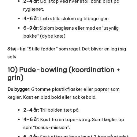
2-4 år:
Gå, stop ved hver stol, bank blidt på
ryglænet.
4-6 år:
Løb stille slalom og tilbage igen.
6-9 år:
Slalom baglæns eller med en “usynlig
bakke” (dybe knæ).
Støj-tip:
“Stille fødder” som regel. Det bliver en leg i sig
selv.
10) Pude-bowling (koordination +
grin)
Du bygger:
6 tomme plastikflasker eller paprør som
kegler. Kast en blød bold eller sokkebold.
2-4 år:
Tril bolden tæt på.
4-6 år:
Kast fra en tape-streg. Saml kegler op
som “bonus-mission”.
6-9 år:
Kast efter at have lavet 3 hop på stedet