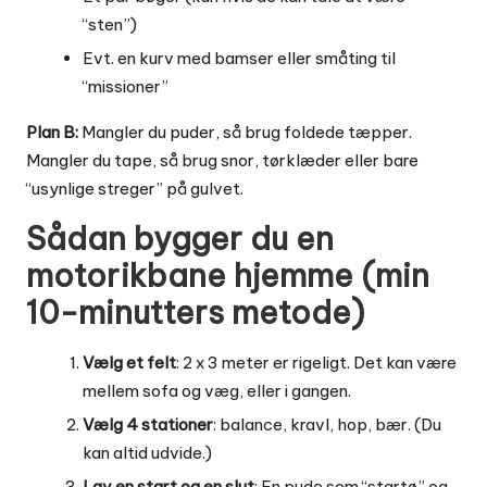
“sten”)
Evt. en kurv med bamser eller småting til
“missioner”
Plan B:
Mangler du puder, så brug foldede tæpper.
Mangler du tape, så brug snor, tørklæder eller bare
“usynlige streger” på gulvet.
Sådan bygger du en
motorikbane hjemme (min
10-minutters metode)
Vælg et felt
: 2 x 3 meter er rigeligt. Det kan være
mellem sofa og væg, eller i gangen.
Vælg 4 stationer
: balance, kravl, hop, bær. (Du
kan altid udvide.)
Lav en start og en slut
: En pude som “startø” og