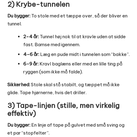
2) Krybe-tunnelen
Du bygger:
To stole med et tæppe over, så der bliver en
tunnel.
2-4 år:
Tunnel høj nok til at kravle uden at sidde
fast. Bamse med igennem.
4-6 år:
Læg en pude midt i tunnelen som “bakke”.
6-9 år:
Kravl baglæns eller med en lille ting på
ryggen (som ikke må falde).
Sikkerhed:
Stole skal stå stabilt, og tæppet må ikke
glide. Tape hjørnerne, hvis det driller.
3) Tape-linjen (stille, men virkelig
effektiv)
Du bygger:
En linje af tape på gulvet med små sving og
et par “stopfelter”.