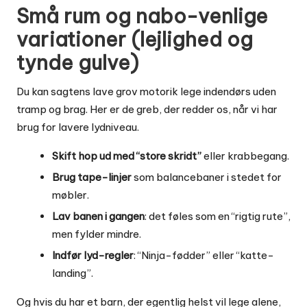
Små rum og nabo-venlige
variationer (lejlighed og
tynde gulve)
Du kan sagtens lave grov motorik lege indendørs uden
tramp og brag. Her er de greb, der redder os, når vi har
brug for lavere lydniveau.
Skift hop ud med “store skridt”
eller krabbegang.
Brug tape-linjer
som balancebaner i stedet for
møbler.
Lav banen i gangen
: det føles som en “rigtig rute”,
men fylder mindre.
Indfør lyd-regler
: “Ninja-fødder” eller “katte-
landing”.
Og hvis du har et barn, der egentlig helst vil lege alene,