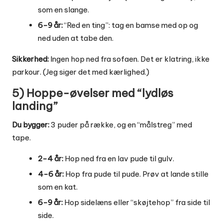
som en slange.
6-9 år:
“Red en ting”: tag en bamse med op og
ned uden at tabe den.
Sikkerhed:
Ingen hop ned fra sofaen. Det er klatring, ikke
parkour. (Jeg siger det med kærlighed.)
5) Hoppe-øvelser med “lydløs
landing”
Du bygger:
3 puder på række, og en “målstreg” med
tape.
2-4 år:
Hop ned fra en lav pude til gulv.
4-6 år:
Hop fra pude til pude. Prøv at lande stille
som en kat.
6-9 år:
Hop sidelæns eller “skøjtehop” fra side til
side.