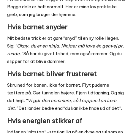
Begge dele er helt normalt. Her er mine lavpraktiske
greb, som jeg bruger derhjemme.
Hvis barnet snyder
Mit bedste trick er at gøre “snyd” til en ny rolle i legen.
Sig:
“Okay, du er en ninja. Ninjaer må lave én genvej pr.
runde.”
Så har du givet frihed, men også rammer. Og du
slipper for at blive dommer.
Hvis barnet bliver frustreret
Skru ned for banen, ikke for barnet. Flyt puderne
tættere på. Gør tunnelen højere. Fjern tidtagning. Og sig
det højt:
“Vi gør den nemmere, så kroppen kan lære
det.”
Det lander bedre end “du kan ikke finde ud af det”.
Hvis energien stikker af
Indfør en “pitstop”-station: lig på en dyne og rul som en