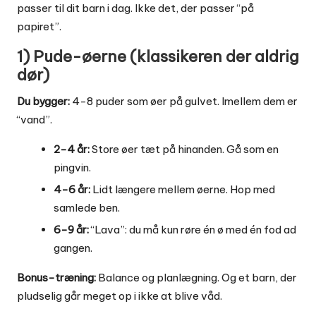
passer til dit barn i dag. Ikke det, der passer “på
papiret”.
1) Pude-øerne (klassikeren der aldrig
dør)
Du bygger:
4-8 puder som øer på gulvet. Imellem dem er
“vand”.
2-4 år:
Store øer tæt på hinanden. Gå som en
pingvin.
4-6 år:
Lidt længere mellem øerne. Hop med
samlede ben.
6-9 år:
“Lava”: du må kun røre én ø med én fod ad
gangen.
Bonus-træning:
Balance og planlægning. Og et barn, der
pludselig går meget op i ikke at blive våd.