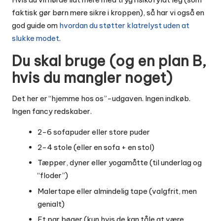
faktisk gør børn mere sikre i kroppen), så har vi også en
god guide om
hvordan du støtter klatrelyst uden at
slukke modet
.
Du skal bruge (og en plan B,
hvis du mangler noget)
Det her er “hjemme hos os”-udgaven. Ingen indkøb.
Ingen fancy redskaber.
2-6 sofapuder eller store puder
2-4 stole (eller en sofa + en stol)
Tæpper, dyner eller yogamåtte (til underlag og
“floder”)
Malertape eller almindelig tape (valgfrit, men
genialt)
Et par bøger (kun hvis de kan tåle at være