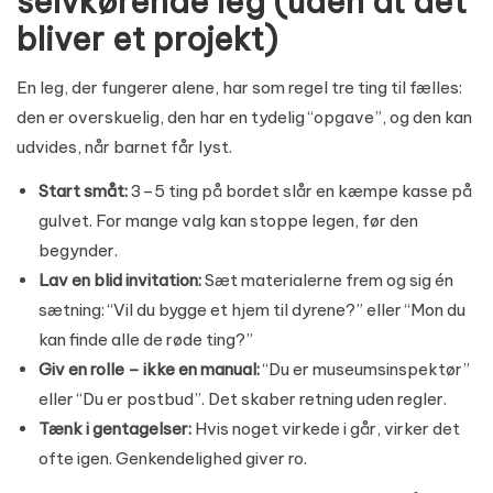
selvkørende leg (uden at det
bliver et projekt)
En leg, der fungerer alene, har som regel tre ting til fælles:
den er overskuelig, den har en tydelig “opgave”, og den kan
udvides, når barnet får lyst.
Start småt:
3–5 ting på bordet slår en kæmpe kasse på
gulvet. For mange valg kan stoppe legen, før den
begynder.
Lav en blid invitation:
Sæt materialerne frem og sig én
sætning: “Vil du bygge et hjem til dyrene?” eller “Mon du
kan finde alle de røde ting?”
Giv en rolle – ikke en manual:
“Du er museumsinspektør”
eller “Du er postbud”. Det skaber retning uden regler.
Tænk i gentagelser:
Hvis noget virkede i går, virker det
ofte igen. Genkendelighed giver ro.