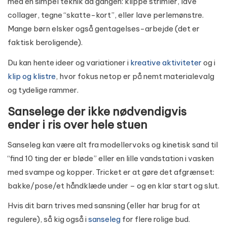
med én simpel teknik ad gangen: klippe strimler, lave
collager, tegne “skatte-kort”, eller lave perlemønstre.
Mange børn elsker også gentagelses-arbejde (det er
faktisk beroligende).
Du kan hente ideer og variationer i
kreative aktiviteter
og i
klip og klistre
, hvor fokus netop er på nemt materialevalg
og tydelige rammer.
Sanselege der ikke nødvendigvis
ender i ris over hele stuen
Sanseleg kan være alt fra modellervoks og kinetisk sand til
“find 10 ting der er bløde” eller en lille vandstation i vasken
med svampe og kopper. Tricket er at gøre det afgrænset:
bakke/pose/et håndklæde under – og en klar start og slut.
Hvis dit barn trives med sansning (eller har brug for at
regulere), så kig også i
sanseleg
for flere rolige bud.