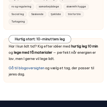
ro og regulering
samarbejdslege
skærmfri hygge
Social leg
Søskende
tjekliste
trin for trin
Turtagning
Hurtig start: 10-minutters leg
Har I kun lidt tid? Kig efter idéer med
hurtig leg 10 min
og
lege med få materialer
— perfekt når energien er
lav, men I gerne vil lege lidt.
Gå til blogoversigten
og vælg et tag, der passer til
jeres dag.