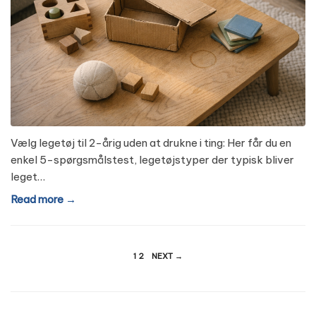
Vælg legetøj til 2-årig uden at drukne i ting: Her får du en
enkel 5-spørgsmålstest, legetøjstyper der typisk bliver
leget…
Read more →
Indlægsinddeling
1
2
NEXT →