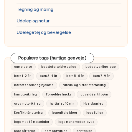
Tegning og maling
Udeleg og natur
Udelegetøj og bevægelse
Populære tags (hurtige genveje)
anmeldelse
bedsteforældre og leg
budgetvenlige lege
børn 1-2 år
børn 3-4 år
børn 5-6 år
børn 7-9 år
børnefødselsdag hjemme
fantasi og historiefortælling
finmotorik i leg
Foraeldre hacks
gaveidéer til børn
grov motorik i leg
hurtig leg 10 min
Hverdagsleg
Konflikthåndtering
legeaftale ideer
lege i bilen
lege med få materialer
lege mens maden laves
lege på ferien
nem oprydning
printables