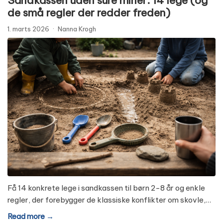
Sandkassen uden sure miner: 14 lege (og
de små regler der redder freden)
1. marts 2026
·
Nanna Krogh
Få 14 konkrete lege i sandkassen til børn 2-8 år og enkle
regler, der forebygger de klassiske konflikter om skovle,…
Read more →