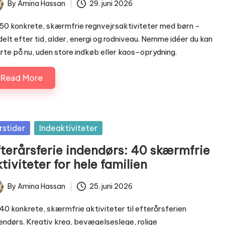
By
Amina Hassan
29. juni 2026
ted
50 konkrete, skærmfrie regnvejrsaktiviteter med børn -
elt efter tid, alder, energi og rodniveau. Nemme idéer du kan
rte på nu, uden store indkøb eller kaos-oprydning.
Read More
sted
rstider
Indeaktiviteter
fterårsferie indendørs: 40 skærmfrie
tiviteter for hele familien
By
Amina Hassan
25. juni 2026
ted
40 konkrete, skærmfrie aktiviteter til efterårsferien
endørs. Kreativ krea, bevægelseslege, rolige