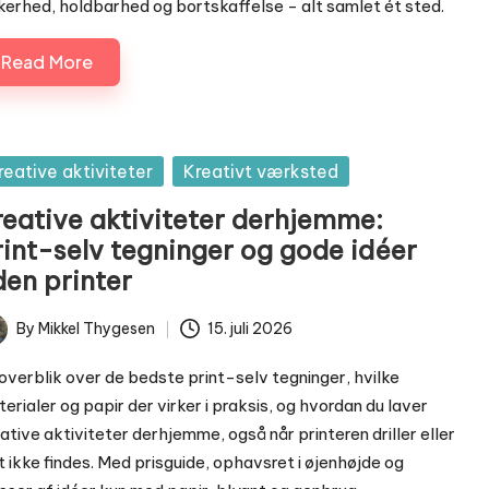
kerhed, holdbarhed og bortskaffelse - alt samlet ét sted.
Read More
sted
reative aktiviteter
Kreativt værksted
reative aktiviteter derhjemme:
rint-selv tegninger og gode idéer
den printer
By
Mikkel Thygesen
15. juli 2026
ted
overblik over de bedste print-selv tegninger, hvilke
erialer og papir der virker i praksis, og hvordan du laver
ative aktiviteter derhjemme, også når printeren driller eller
t ikke findes. Med prisguide, ophavsret i øjenhøjde og