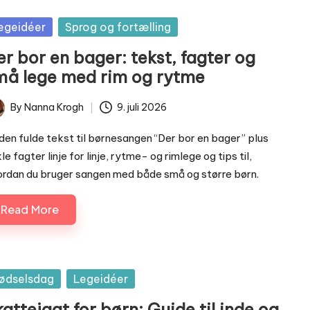
sted
egeidéer
Sprog og fortælling
r bor en bager: tekst, fagter og
må lege med rim og rytme
By
Nanna Krogh
9. juli 2026
ted
den fulde tekst til børnesangen “Der bor en bager” plus
le fagter linje for linje, rytme- og rimlege og tips til,
rdan du bruger sangen med både små og større børn.
Read More
sted
ødselsdag
Legeidéer
attejagt for børn: Guide til inde og