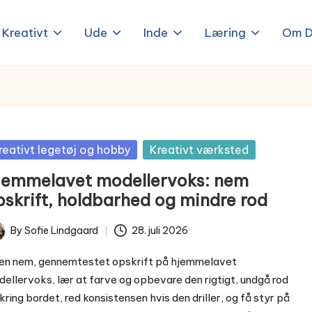
Kreativt
Ude
Inde
Læring
Om D
sted
reativt legetøj og hobby
Kreativt værksted
jemmelavet modellervoks: nem
pskrift, holdbarhed og mindre rod
By
Sofie Lindgaard
28. juli 2026
ted
en nem, gennemtestet opskrift på hjemmelavet
ellervoks, lær at farve og opbevare den rigtigt, undgå rod
ring bordet, red konsistensen hvis den driller, og få styr på