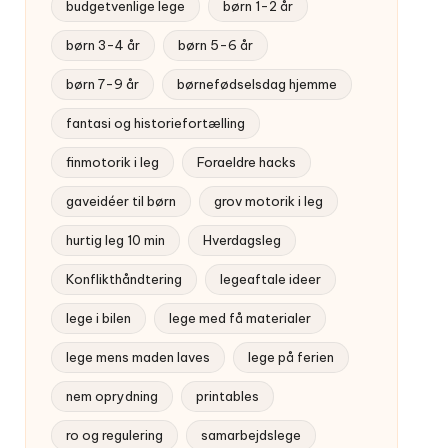
budgetvenlige lege
børn 1-2 år
børn 3-4 år
børn 5-6 år
børn 7-9 år
børnefødselsdag hjemme
fantasi og historiefortælling
finmotorik i leg
Foraeldre hacks
gaveidéer til børn
grov motorik i leg
hurtig leg 10 min
Hverdagsleg
Konflikthåndtering
legeaftale ideer
lege i bilen
lege med få materialer
lege mens maden laves
lege på ferien
nem oprydning
printables
ro og regulering
samarbejdslege