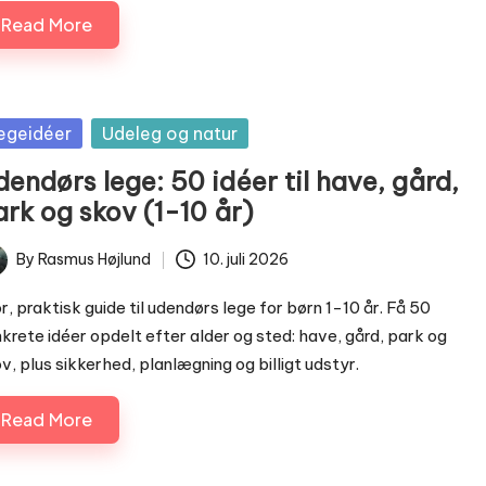
Read More
sted
egeidéer
Udeleg og natur
endørs lege: 50 idéer til have, gård,
ark og skov (1-10 år)
By
Rasmus Højlund
10. juli 2026
ted
r, praktisk guide til udendørs lege for børn 1-10 år. Få 50
krete idéer opdelt efter alder og sted: have, gård, park og
v, plus sikkerhed, planlægning og billigt udstyr.
Read More