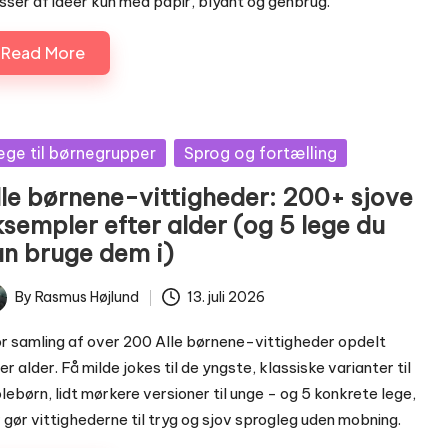
ser af idéer kun med papir, blyant og genbrug.
Read More
sted
ege til børnegrupper
Sprog og fortælling
lle børnene-vittigheder: 200+ sjove
ksempler efter alder (og 5 lege du
an bruge dem i)
By
Rasmus Højlund
13. juli 2026
ted
r samling af over 200 Alle børnene-vittigheder opdelt
er alder. Få milde jokes til de yngste, klassiske varianter til
lebørn, lidt mørkere versioner til unge - og 5 konkrete lege,
 gør vittighederne til tryg og sjov sprogleg uden mobning.