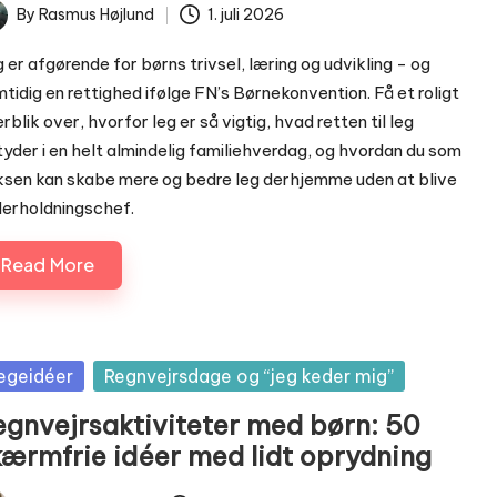
By
Rasmus Højlund
1. juli 2026
ted
 er afgørende for børns trivsel, læring og udvikling - og
tidig en rettighed ifølge FN’s Børnekonvention. Få et roligt
rblik over, hvorfor leg er så vigtig, hvad retten til leg
yder i en helt almindelig familiehverdag, og hvordan du som
sen kan skabe mere og bedre leg derhjemme uden at blive
erholdningschef.
Read More
sted
egeidéer
Regnvejrsdage og “jeg keder mig”
egnvejrsaktiviteter med børn: 50
kærmfrie idéer med lidt oprydning