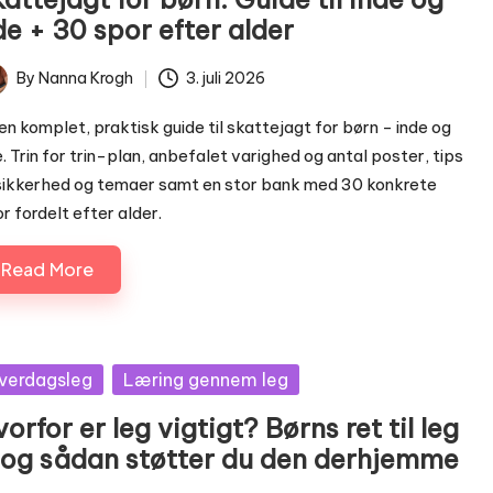
e + 30 spor efter alder
By
Nanna Krogh
3. juli 2026
ted
en komplet, praktisk guide til skattejagt for børn - inde og
. Trin for trin-plan, anbefalet varighed og antal poster, tips
 sikkerhed og temaer samt en stor bank med 30 konkrete
r fordelt efter alder.
Read More
sted
verdagsleg
Læring gennem leg
orfor er leg vigtigt? Børns ret til leg
 og sådan støtter du den derhjemme