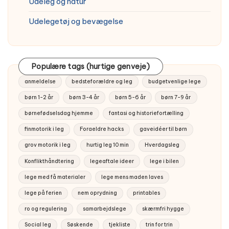
Udeleg og natur
Udelegetøj og bevægelse
Populære tags (hurtige genveje)
anmeldelse
bedsteforældre og leg
budgetvenlige lege
børn 1-2 år
børn 3-4 år
børn 5-6 år
børn 7-9 år
børnefødselsdag hjemme
fantasi og historiefortælling
finmotorik i leg
Foraeldre hacks
gaveidéer til børn
grov motorik i leg
hurtig leg 10 min
Hverdagsleg
Konflikthåndtering
legeaftale ideer
lege i bilen
lege med få materialer
lege mens maden laves
lege på ferien
nem oprydning
printables
ro og regulering
samarbejdslege
skærmfri hygge
Social leg
Søskende
tjekliste
trin for trin