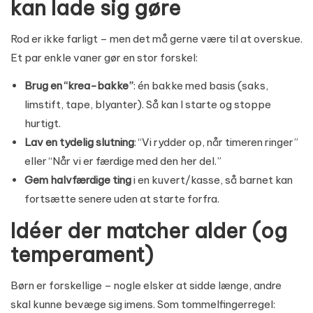
kan lade sig gøre
Rod er ikke farligt – men det må gerne være til at overskue.
Et par enkle vaner gør en stor forskel:
Brug en “krea-bakke”
: én bakke med basis (saks,
limstift, tape, blyanter). Så kan I starte og stoppe
hurtigt.
Lav en tydelig slutning
: “Vi rydder op, når timeren ringer”
eller “Når vi er færdige med den her del.”
Gem halvfærdige ting
i en kuvert/kasse, så barnet kan
fortsætte senere uden at starte forfra.
Idéer der matcher alder (og
temperament)
Børn er forskellige – nogle elsker at sidde længe, andre
skal kunne bevæge sig imens. Som tommelfingerregel: