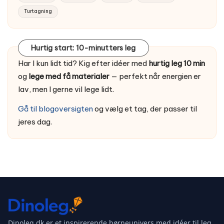
Turtagning
Hurtig start: 10-minutters leg
Har I kun lidt tid? Kig efter idéer med
hurtig leg 10 min
og
lege med få materialer
— perfekt når energien er
lav, men I gerne vil lege lidt.
Gå til blogoversigten
og vælg et tag, der passer til
jeres dag.
Dinoleg.dk er et inspirerende børneunivers med idéer til leg,