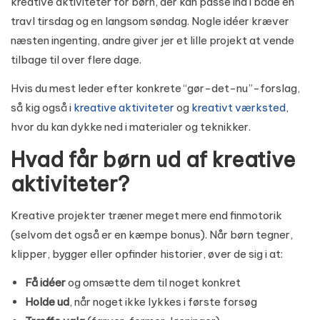
kreative aktiviteter for børn, der kan passe ind i både en
travl tirsdag og en langsom søndag. Nogle idéer kræver
næsten ingenting, andre giver jer et lille projekt at vende
tilbage til over flere dage.
Hvis du mest leder efter konkrete “gør-det-nu”-forslag,
så kig også i
kreative aktiviteter
og
kreativt værksted
,
hvor du kan dykke ned i materialer og teknikker.
Hvad får børn ud af kreative
aktiviteter?
Kreative projekter træner meget mere end finmotorik
(selvom det også er en kæmpe bonus). Når børn tegner,
klipper, bygger eller opfinder historier, øver de sig i at:
Få idéer
og omsætte dem til noget konkret
Holde ud
, når noget ikke lykkes i første forsøg