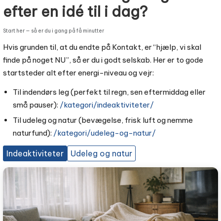
efter en idé til i dag?
Start her — så er du i gang på få minutter
Hvis grunden til, at du endte på Kontakt, er “hjælp, vi skal
finde på noget NU”, så er du i godt selskab. Her er to gode
startsteder alt efter energi-niveau og vejr:
Til indendørs leg (perfekt til regn, sen eftermiddag eller
små pauser):
/kategori/indeaktiviteter/
Til udeleg og natur (bevægelse, frisk luft og nemme
naturfund):
/kategori/udeleg-og-natur/
Indeaktiviteter
Udeleg og natur