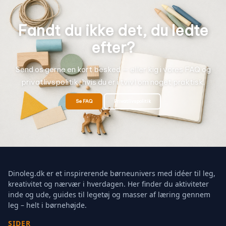
Fandt du ikke det, du ledte
efter?
Send os gerne en kort besked — eller kig i vores FAQ og
privatlivspolitik, hvis du er i tvivl om noget praktisk.
Se FAQ
Privatlivspolitik
Dinoleg.dk er et inspirerende børneunivers med idéer til leg,
kreativitet og nærvær i hverdagen. Her finder du aktiviteter
inde og ude, guides til legetøj og masser af læring gennem
leg – helt i børnehøjde.