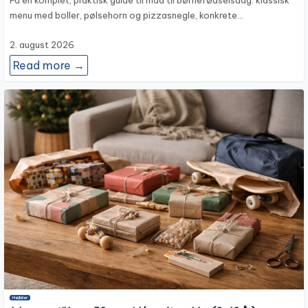
Få en komplet, praktisk guide til mad til børnefødselsdag: klassisk
menu med boller, pølsehorn og pizzasnegle, konkrete…
2. august 2026
Read more →
Højtider