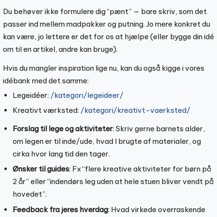
Du behøver ikke formulere dig “pænt” — bare skriv, som det
passer ind mellem madpakker og putning. Jo mere konkret du
kan være, jo lettere er det for os at hjælpe (eller bygge din idé
om til en artikel, andre kan bruge).
Hvis du mangler inspiration lige nu, kan du også kigge i vores
idébank med det samme:
Legeidéer:
/kategori/legeideer/
Kreativt værksted:
/kategori/kreativt-vaerksted/
Forslag til lege og aktiviteter
: Skriv gerne barnets alder,
om legen er til inde/ude, hvad I brugte af materialer, og
cirka hvor lang tid den tager.
Ønsker til guides
: Fx “flere kreative aktiviteter for børn på
2 år” eller “indendørs leg uden at hele stuen bliver vendt på
hovedet”.
Feedback fra jeres hverdag
: Hvad virkede overraskende