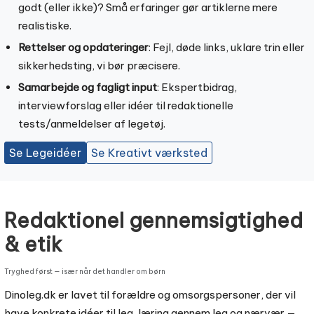
godt (eller ikke)? Små erfaringer gør artiklerne mere
realistiske.
Rettelser og opdateringer
: Fejl, døde links, uklare trin eller
sikkerhedsting, vi bør præcisere.
Samarbejde og fagligt input
: Ekspertbidrag,
interviewforslag eller idéer til redaktionelle
tests/anmeldelser af legetøj.
Se Legeidéer
Se Kreativt værksted
Redaktionel gennemsigtighed
& etik
Tryghed først — især når det handler om børn
Dinoleg.dk er lavet til forældre og omsorgspersoner, der vil
have konkrete idéer til leg, læring gennem leg og nærvær —