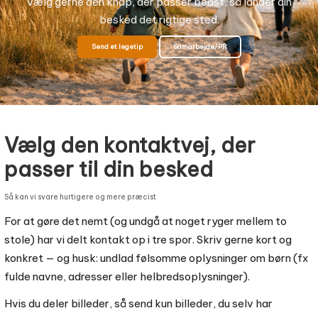
Vælg gerne den knap, der passer bedst, så lander din
besked det rigtige sted.
Send et legetip
Samarbejde/PR
Vælg den kontaktvej, der
passer til din besked
Så kan vi svare hurtigere og mere præcist
For at gøre det nemt (og undgå at noget ryger mellem to
stole) har vi delt kontakt op i tre spor. Skriv gerne kort og
konkret — og husk: undlad følsomme oplysninger om børn (fx
fulde navne, adresser eller helbredsoplysninger).
Hvis du deler billeder, så send kun billeder, du selv har