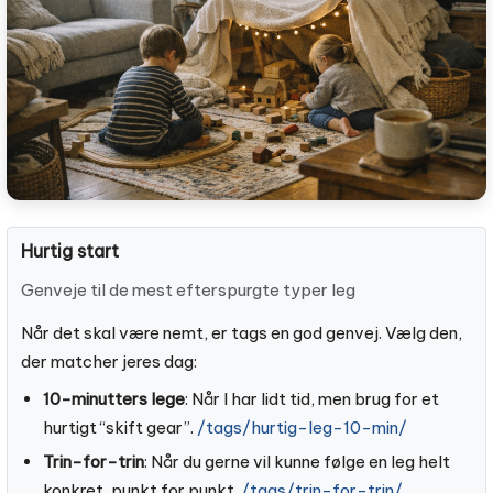
Hurtig start
Genveje til de mest efterspurgte typer leg
Når det skal være nemt, er tags en god genvej. Vælg den,
der matcher jeres dag:
10-minutters lege
: Når I har lidt tid, men brug for et
hurtigt “skift gear”.
/tags/hurtig-leg-10-min/
Trin-for-trin
: Når du gerne vil kunne følge en leg helt
konkret, punkt for punkt.
/tags/trin-for-trin/