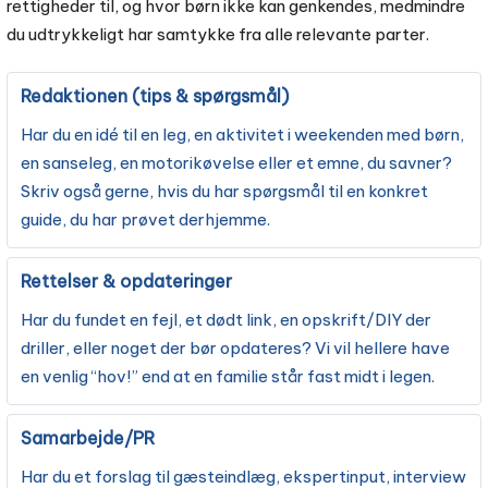
rettigheder til, og hvor børn ikke kan genkendes, medmindre
du udtrykkeligt har samtykke fra alle relevante parter.
Redaktionen (tips & spørgsmål)
Har du en idé til en leg, en aktivitet i weekenden med børn,
en sanseleg, en motorikøvelse eller et emne, du savner?
Skriv også gerne, hvis du har spørgsmål til en konkret
guide, du har prøvet derhjemme.
Rettelser & opdateringer
Har du fundet en fejl, et dødt link, en opskrift/DIY der
driller, eller noget der bør opdateres? Vi vil hellere have
en venlig “hov!” end at en familie står fast midt i legen.
Samarbejde/PR
Har du et forslag til gæsteindlæg, ekspertinput, interview