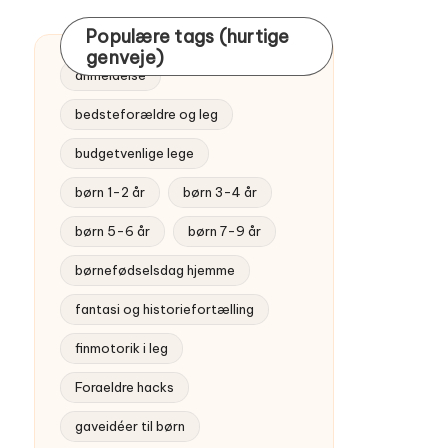
Populære tags (hurtige
genveje)
anmeldelse
bedsteforældre og leg
budgetvenlige lege
børn 1-2 år
børn 3-4 år
børn 5-6 år
børn 7-9 år
børnefødselsdag hjemme
fantasi og historiefortælling
finmotorik i leg
Foraeldre hacks
gaveidéer til børn