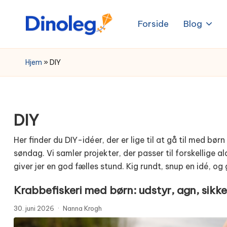
Forside
Blog
Skip
to
content
Hjem
»
DIY
DIY
Her finder du DIY-idéer, der er lige til at gå til med bør
søndag. Vi samler projekter, der passer til forskellige
giver jer en god fælles stund. Kig rundt, snup en idé, og 
Krabbefiskeri med børn: udstyr, agn, sikk
30. juni 2026
·
Nanna Krogh