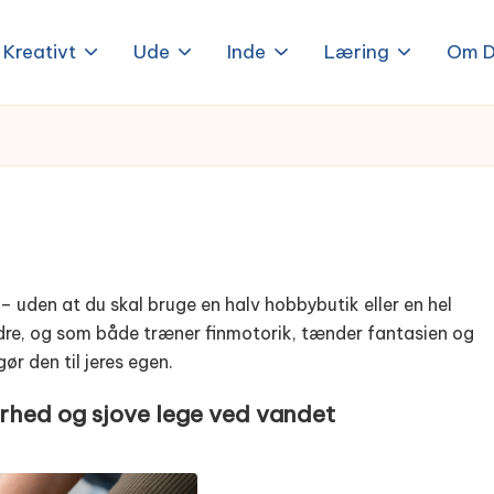
Kreativt
Ude
Inde
Læring
Om D
n – uden at du skal bruge en halv hobbybutik eller en hel
 aldre, og som både træner finmotorik, tænder fantasien og
gør den til jeres egen.
erhed og sjove lege ved vandet