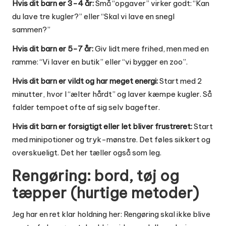
Hvis dit barn er 3-4 år:
Små “opgaver” virker godt: “Kan
du lave tre kugler?” eller “Skal vi lave en snegl
sammen?”
Hvis dit barn er 5-7 år:
Giv lidt mere frihed, men med en
ramme: “Vi laver en butik” eller “vi bygger en zoo”.
Hvis dit barn er vildt og har meget energi:
Start med 2
minutter, hvor I “ælter hårdt” og laver kæmpe kugler. Så
falder tempoet ofte af sig selv bagefter.
Hvis dit barn er forsigtigt eller let bliver frustreret:
Start
med minipotioner og tryk-mønstre. Det føles sikkert og
overskueligt. Det her tæller også som leg.
Rengøring: bord, tøj og
tæpper (hurtige metoder)
Jeg har en ret klar holdning her: Rengøring skal ikke blive