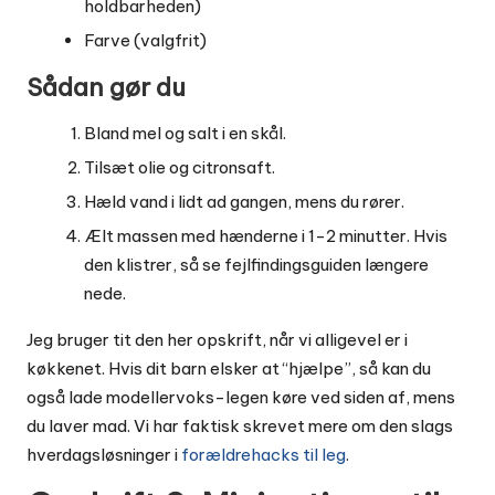
holdbarheden)
Farve (valgfrit)
Sådan gør du
Bland mel og salt i en skål.
Tilsæt olie og citronsaft.
Hæld vand i lidt ad gangen, mens du rører.
Ælt massen med hænderne i 1-2 minutter. Hvis
den klistrer, så se fejlfindingsguiden længere
nede.
Jeg bruger tit den her opskrift, når vi alligevel er i
køkkenet. Hvis dit barn elsker at “hjælpe”, så kan du
også lade modellervoks-legen køre ved siden af, mens
du laver mad. Vi har faktisk skrevet mere om den slags
hverdagsløsninger i
forældrehacks til leg
.