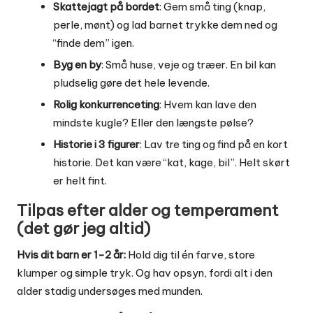
Skattejagt på bordet
: Gem små ting (knap,
perle, mønt) og lad barnet trykke dem ned og
“finde dem” igen.
Byg en by
: Små huse, veje og træer. En bil kan
pludselig gøre det hele levende.
Rolig konkurrenceting
: Hvem kan lave den
mindste kugle? Eller den længste pølse?
Historie i 3 figurer
: Lav tre ting og find på en kort
historie. Det kan være “kat, kage, bil”. Helt skørt
er helt fint.
Tilpas efter alder og temperament
(det gør jeg altid)
Hvis dit barn er 1-2 år:
Hold dig til én farve, store
klumper og simple tryk. Og hav opsyn, fordi alt i den
alder stadig undersøges med munden.