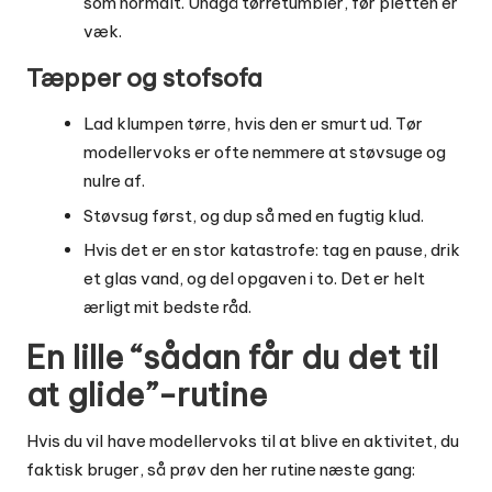
som normalt. Undgå tørretumbler, før pletten er
væk.
Tæpper og stofsofa
Lad klumpen tørre, hvis den er smurt ud. Tør
modellervoks er ofte nemmere at støvsuge og
nulre af.
Støvsug først, og dup så med en fugtig klud.
Hvis det er en stor katastrofe: tag en pause, drik
et glas vand, og del opgaven i to. Det er helt
ærligt mit bedste råd.
En lille “sådan får du det til
at glide”-rutine
Hvis du vil have modellervoks til at blive en aktivitet, du
faktisk bruger, så prøv den her rutine næste gang: