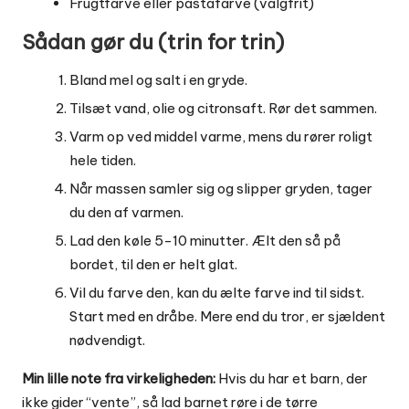
Frugtfarve eller pastafarve (valgfrit)
Sådan gør du (trin for trin)
Bland mel og salt i en gryde.
Tilsæt vand, olie og citronsaft. Rør det sammen.
Varm op ved middel varme, mens du rører roligt
hele tiden.
Når massen samler sig og slipper gryden, tager
du den af varmen.
Lad den køle 5-10 minutter. Ælt den så på
bordet, til den er helt glat.
Vil du farve den, kan du ælte farve ind til sidst.
Start med en dråbe. Mere end du tror, er sjældent
nødvendigt.
Min lille note fra virkeligheden:
Hvis du har et barn, der
ikke gider “vente”, så lad barnet røre i de tørre