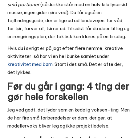
små portioner
(så du ikke står med en halv kilo lyserød
masse, ingen gider røre ved). Du får også en
fejlfindingsguide, der er lige ud ad landevejen: for våd,
for tør, farver af, tørrer ud. Til sidst får du ideer til leg og
en rengøringsplan, der faktisk kan klares på en tirsdag.
Hvis du i øvrigt er på jagt efter flere nemme, kreative
aktiviteter, så har vi en hel bunke samlet under
kreativitet med børn
. Start i det små. Det er ofte der,
det lykkes.
Før du går i gang: 4 ting der
gør hele forskellen
Jeg ved godt, det lyder som en kedelig voksen-ting. Men
de her fire små forberedelser er dem, der gør, at
modellervoks bliver leg og ikke projektledelse.