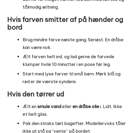
tålmodig æltning.
Hvis farven smitter af på hænder og
bord
Brug mindre farve næste gang. Seriøst. En dråbe
kan være nok.
Ælt farven helt ind, og lad gerne de farvede
klumper hvile 10 minutter i en pose før leg.
Start med lyse farver til små børn. Mørk blå og
rød er de værste syndere.
Hvis den tørrer ud
Ælt en
smule vand
eller
en dråbe olie
i. Lidt. Ikke
et helt glas.
Pak den straks tæt bagefter. Modellervoks tåler
ikke at stå og “vente” på bordet.