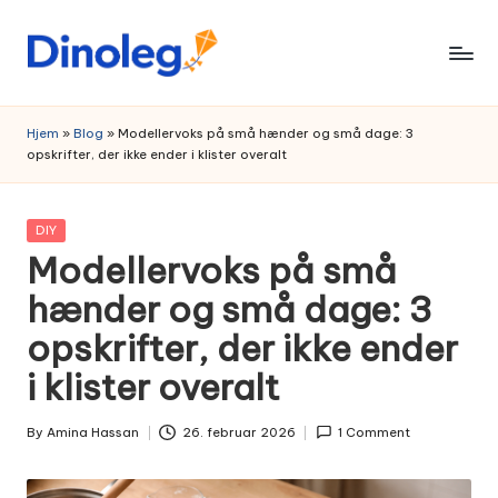
Skip
to
content
Hjem
»
Blog
»
Modellervoks på små hænder og små dage: 3
opskrifter, der ikke ender i klister overalt
Posted
DIY
in
Modellervoks på små
hænder og små dage: 3
opskrifter, der ikke ender
i klister overalt
By
Amina Hassan
26. februar 2026
1 Comment
Posted
by