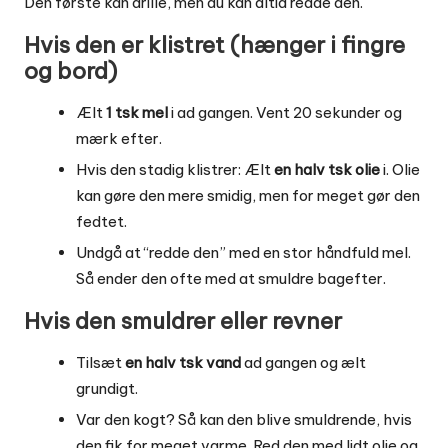
Den første kan drille, men du kan altid redde den.
Hvis den er klistret (hænger i fingre
og bord)
Ælt
1 tsk mel
i ad gangen. Vent 20 sekunder og
mærk efter.
Hvis den stadig klistrer: Ælt
en halv tsk olie
i. Olie
kan gøre den mere smidig, men for meget gør den
fedtet.
Undgå at “redde den” med en stor håndfuld mel.
Så ender den ofte med at smuldre bagefter.
Hvis den smuldrer eller revner
Tilsæt
en halv tsk vand
ad gangen og ælt
grundigt.
Var den kogt? Så kan den blive smuldrende, hvis
den fik for meget varme. Red den med lidt olie og