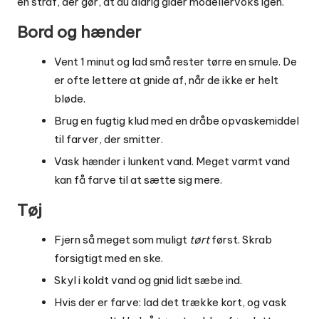
en straf, der gør, at du aldrig gider modellervoks igen.
Bord og hænder
Vent 1 minut og lad små rester tørre en smule. De
er ofte lettere at gnide af, når de ikke er helt
bløde.
Brug en fugtig klud med en dråbe opvaskemiddel
til farver, der smitter.
Vask hænder i lunkent vand. Meget varmt vand
kan få farve til at sætte sig mere.
Tøj
Fjern så meget som muligt
tørt
først. Skrab
forsigtigt med en ske.
Skyl i koldt vand og gnid lidt sæbe ind.
Hvis der er farve: lad det trække kort, og vask