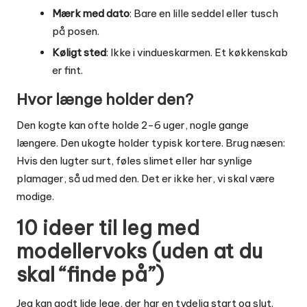
Mærk med dato
: Bare en lille seddel eller tusch
på posen.
Køligt sted
: Ikke i vindueskarmen. Et køkkenskab
er fint.
Hvor længe holder den?
Den kogte kan ofte holde 2-6 uger, nogle gange
længere. Den ukogte holder typisk kortere. Brug næsen:
Hvis den lugter surt, føles slimet eller har synlige
plamager, så ud med den. Det er ikke her, vi skal være
modige.
10 ideer til leg med
modellervoks (uden at du
skal “finde på”)
Jeg kan godt lide lege, der har en tydelig start og slut.