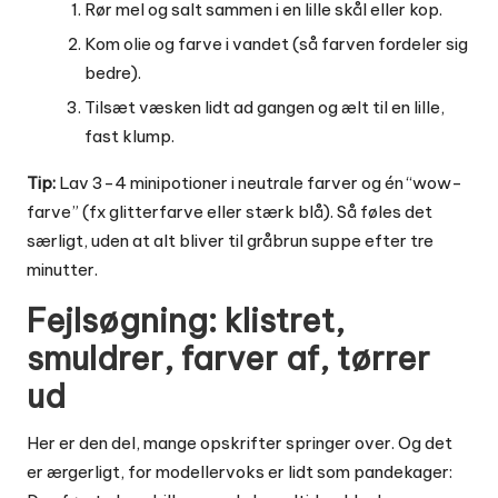
Rør mel og salt sammen i en lille skål eller kop.
Kom olie og farve i vandet (så farven fordeler sig
bedre).
Tilsæt væsken lidt ad gangen og ælt til en lille,
fast klump.
Tip:
Lav 3-4 minipotioner i neutrale farver og én “wow-
farve” (fx glitterfarve eller stærk blå). Så føles det
særligt, uden at alt bliver til gråbrun suppe efter tre
minutter.
Fejlsøgning: klistret,
smuldrer, farver af, tørrer
ud
Her er den del, mange opskrifter springer over. Og det
er ærgerligt, for modellervoks er lidt som pandekager: