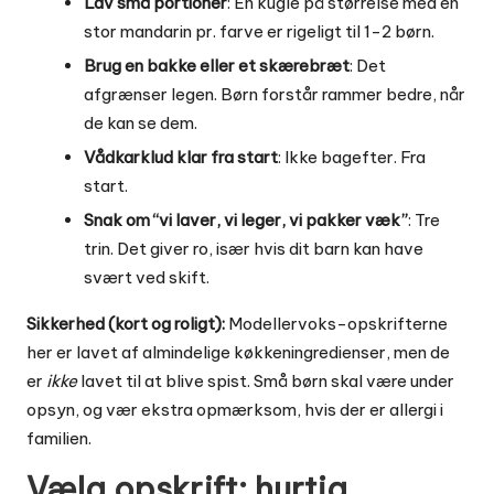
Lav små portioner
: En kugle på størrelse med en
stor mandarin pr. farve er rigeligt til 1-2 børn.
Brug en bakke eller et skærebræt
: Det
afgrænser legen. Børn forstår rammer bedre, når
de kan se dem.
Vådkarklud klar fra start
: Ikke bagefter. Fra
start.
Snak om “vi laver, vi leger, vi pakker væk”
: Tre
trin. Det giver ro, især hvis dit barn kan have
svært ved skift.
Sikkerhed (kort og roligt):
Modellervoks-opskrifterne
her er lavet af almindelige køkkeningredienser, men de
er
ikke
lavet til at blive spist. Små børn skal være under
opsyn, og vær ekstra opmærksom, hvis der er allergi i
familien.
Vælg opskrift: hurtig,