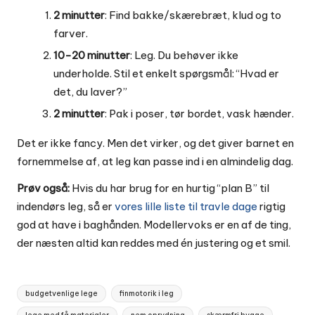
2 minutter
: Find bakke/skærebræt, klud og to
farver.
10-20 minutter
: Leg. Du behøver ikke
underholde. Stil et enkelt spørgsmål: “Hvad er
det, du laver?”
2 minutter
: Pak i poser, tør bordet, vask hænder.
Det er ikke fancy. Men det virker, og det giver barnet en
fornemmelse af, at leg kan passe ind i en almindelig dag.
Prøv også:
Hvis du har brug for en hurtig “plan B” til
indendørs leg, så er
vores lille liste til travle dage
rigtig
god at have i baghånden. Modellervoks er en af de ting,
der næsten altid kan reddes med én justering og et smil.
Tags:
budgetvenlige lege
finmotorik i leg