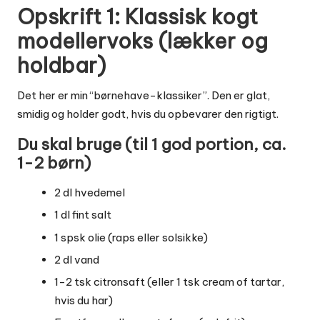
Opskrift 1: Klassisk kogt
modellervoks (lækker og
holdbar)
Det her er min “børnehave-klassiker”. Den er glat,
smidig og holder godt, hvis du opbevarer den rigtigt.
Du skal bruge (til 1 god portion, ca.
1-2 børn)
2 dl hvedemel
1 dl fint salt
1 spsk olie (raps eller solsikke)
2 dl vand
1-2 tsk citronsaft (eller 1 tsk cream of tartar,
hvis du har)