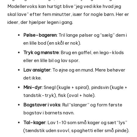
Modellervoks kan hurtigt blive “jeg ved ikke hvad jeg
skal lave” efter fem minutter, især for nogle børn. Her er
ideer, der hjælper legen i gang.
Pølse-bageren
: Tril lange pølser og “sælg” dem i
en lille bod (en skål er nok).
Tryk og mønstre
: Brug en gaffel, en lego-klods
eller en lille bil og lav spor.
Lav ansigter
: To øjne og en mund. Mere behøver
det ikke.
Mini-dyr
: Snegl (kugle + spiral), pindsvin (kugle +
tandstik-tryk), fisk (oval + hale).
Bogstaver i voks
: Rul “slanger” og form første
bogstav i barnets navn.
Tal-kager
: Lav 1-10 som små kager og sæt “lys”
(tændstik uden svovl, spaghetti eller små pinde).