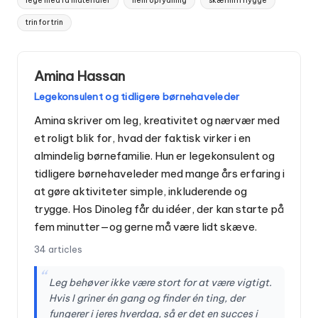
lege med få materialer
nem oprydning
skærmfri hygge
trin for trin
Amina Hassan
Legekonsulent og tidligere børnehaveleder
Amina skriver om leg, kreativitet og nærvær med
et roligt blik for, hvad der faktisk virker i en
almindelig børnefamilie. Hun er legekonsulent og
tidligere børnehaveleder med mange års erfaring i
at gøre aktiviteter simple, inkluderende og
trygge. Hos Dinoleg får du idéer, der kan starte på
fem minutter—og gerne må være lidt skæve.
34 articles
“
Leg behøver ikke være stort for at være vigtigt.
Hvis I griner én gang og finder én ting, der
fungerer i jeres hverdag, så er det en succes i