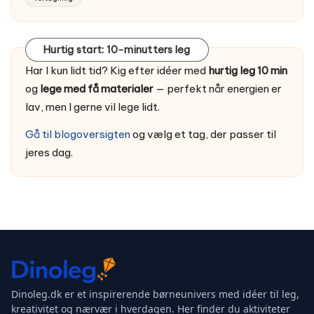
Hurtig start: 10-minutters leg
Har I kun lidt tid? Kig efter idéer med
hurtig leg 10 min
og
lege med få materialer
— perfekt når energien er
lav, men I gerne vil lege lidt.
Gå til blogoversigten
og vælg et tag, der passer til
jeres dag.
Dinoleg.dk er et inspirerende børneunivers med idéer til leg,
kreativitet og nærvær i hverdagen. Her finder du aktiviteter