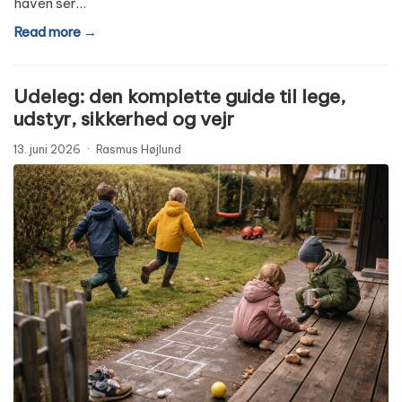
haven ser…
Read more →
Udeleg: den komplette guide til lege,
udstyr, sikkerhed og vejr
13. juni 2026
·
Rasmus Højlund