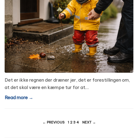
Det er ikke regnen der dræner jer, det er forestillingen om,
at det skal være en kæmpe tur for at…
Read more →
Indlægsinddeling
← PREVIOUS
1
2
3
4
NEXT →