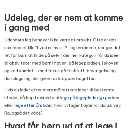
Udeleg, der er nem at komme
i gang med
Udendørs leg behøver ikke være et projekt. Ofte er det
nok med et lille “hvad nu hvis…?” og en ramme, der gør det
let for børn at finde på selv. I den her kategori får du idéer
til aktiviteter med børn i haven, på legepladsen, i skoven
og ved vandet – med fokus på frisk luft, bevægelse og
den slags leg, der giver ro i kroppen bagefter.
Hvis du leder efter mere målrettede idéer til bestemte
steder, så hop fx direkte til
lege på legeplads og i parken
eller
lege efter årstider
, hvor vi tager højde for dansk vejr
(ja, også det våde).
Hvad får børn ud af at lege i