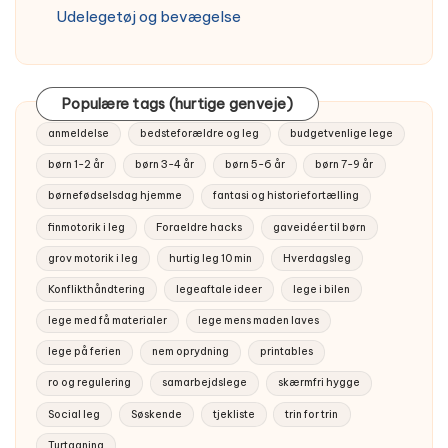
Udelegetøj og bevægelse
Populære tags (hurtige genveje)
anmeldelse
bedsteforældre og leg
budgetvenlige lege
børn 1-2 år
børn 3-4 år
børn 5-6 år
børn 7-9 år
børnefødselsdag hjemme
fantasi og historiefortælling
finmotorik i leg
Foraeldre hacks
gaveidéer til børn
grov motorik i leg
hurtig leg 10 min
Hverdagsleg
Konflikthåndtering
legeaftale ideer
lege i bilen
lege med få materialer
lege mens maden laves
lege på ferien
nem oprydning
printables
ro og regulering
samarbejdslege
skærmfri hygge
Social leg
Søskende
tjekliste
trin for trin
Turtagning