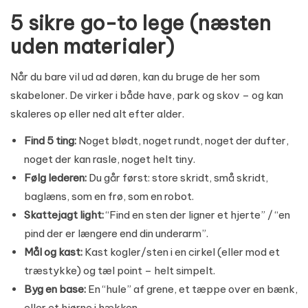
5 sikre go-to lege (næsten
uden materialer)
Når du bare vil ud ad døren, kan du bruge de her som
skabeloner. De virker i både have, park og skov – og kan
skaleres op eller ned alt efter alder.
Find 5 ting:
Noget blødt, noget rundt, noget der dufter,
noget der kan rasle, noget helt tiny.
Følg lederen:
Du går først: store skridt, små skridt,
baglæns, som en frø, som en robot.
Skattejagt light:
“Find en sten der ligner et hjerte” / “en
pind der er længere end din underarm”.
Mål og kast:
Kast kogler/sten i en cirkel (eller mod et
træstykke) og tæl point – helt simpelt.
Byg en base:
En “hule” af grene, et tæppe over en bænk,
eller et hjørne i hækken.