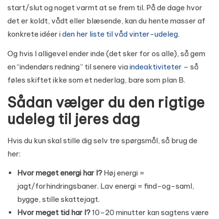
start/slut og noget varmt at se frem til. På de dage hvor
det er koldt, vådt eller blæsende, kan du hente masser af
konkrete idéer i
den her liste til våd vinter-udeleg
.
Og hvis I alligevel ender inde (det sker for os alle), så gem
en “indendørs redning” til senere via
indeaktiviteter
– så
føles skiftet ikke som et nederlag, bare som plan B.
Sådan vælger du den rigtige
udeleg til jeres dag
Hvis du kun skal stille dig selv tre spørgsmål, så brug de
her:
Hvor meget energi har I?
Høj energi =
jagt/forhindringsbaner. Lav energi = find-og-saml,
bygge, stille skattejagt.
Hvor meget tid har I?
10–20 minutter kan sagtens være