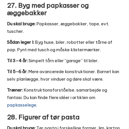
27. Byg med papkasser og
æggebakker
Du skal bruge:
Papkasser, æggebakker, tape, evt.
tuscher.
Sådan leger I:
Byg huse, biler, robotter eller tårne af
pap. Pynt med tusch og måske klistermærker.
Til 3-4 år:
Simpelt tårn eller “garage” til biler.
Til 5-6 år:
Mere avancerede konstruktioner. Barnet kan
selv planlægge, hvor vinduer og døre skal være.
Træner:
Konstruktionsforståelse, samarbejde og
fantasi. Du kan finde flere idéer i artiklen om
papkasselege
.
28. Figurer af tør pasta
Du skal bruge:
Tør pasta i forskellige former, lim, karton,