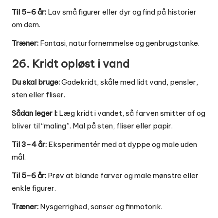
Til 5-6 år:
Lav små figurer eller dyr og find på historier
om dem.
Træner:
Fantasi, naturfornemmelse og genbrugstanke.
26. Kridt opløst i vand
Du skal bruge:
Gadekridt, skåle med lidt vand, pensler,
sten eller fliser.
Sådan leger I:
Læg kridt i vandet, så farven smitter af og
bliver til “maling”. Mal på sten, fliser eller papir.
Til 3-4 år:
Eksperimentér med at dyppe og male uden
mål.
Til 5-6 år:
Prøv at blande farver og male mønstre eller
enkle figurer.
Træner:
Nysgerrighed, sanser og finmotorik.