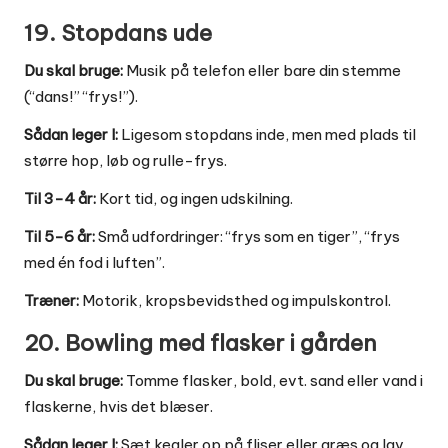
19. Stopdans ude
Du skal bruge:
Musik på telefon eller bare din stemme
(“dans!” “frys!”).
Sådan leger I:
Ligesom stopdans inde, men med plads til
større hop, løb og rulle-frys.
Til 3-4 år:
Kort tid, og ingen udskilning.
Til 5-6 år:
Små udfordringer: “frys som en tiger”, “frys
med én fod i luften”.
Træner:
Motorik, kropsbevidsthed og impulskontrol.
20. Bowling med flasker i gården
Du skal bruge:
Tomme flasker, bold, evt. sand eller vand i
flaskerne, hvis det blæser.
Sådan leger I:
Sæt kegler op på fliser eller græs og lav