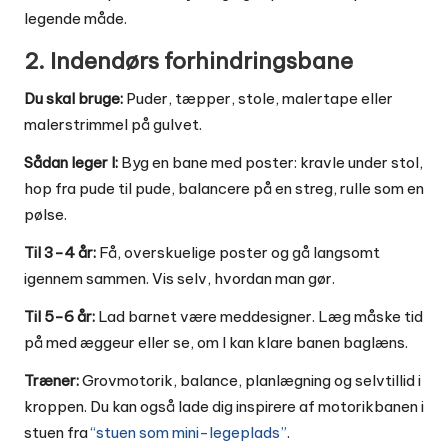
legende måde.
2. Indendørs forhindringsbane
Du skal bruge:
Puder, tæpper, stole, malertape eller
malerstrimmel på gulvet.
Sådan leger I:
Byg en bane med poster: kravle under stol,
hop fra pude til pude, balancere på en streg, rulle som en
pølse.
Til 3-4 år:
Få, overskuelige poster og gå langsomt
igennem sammen. Vis selv, hvordan man gør.
Til 5-6 år:
Lad barnet være meddesigner. Læg måske tid
på med æggeur eller se, om I kan klare banen baglæns.
Træner:
Grovmotorik, balance, planlægning og selvtillid i
kroppen. Du kan også lade dig inspirere af motorikbanen i
stuen fra
“stuen som mini-legeplads”
.