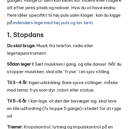
gangen. Mange af dem kan køres lidt vildere eller roligere
alt efter jeres plads og naboer. Hvis du vil have endnu
flere idéer specifikt til høj puls uden klager, kan du kigge
på
indendørs lege med høj puls og lav larm
.
1. Stopdans
Du skal bruge:
Musik fra telefon, radio eller
legetøjsinstrument.
Sådan leger I:
Sæt musikken i gang, og alle danser. Når du
stopper musikken, skal alle “fryse” i en sjov stilling.
Til 3-4 år:
Ingen udskilning. Bare sjove stillinger, måske
med tema: frys som dyr, robot eller statue.
Til 5-6 år:
I kan lege, at den der bevæger sig, skal lave
en lille udfordring (fx hoppe 5 gange) i stedet for at ryge
ud.
Træner:
Kropskontrol, lytning og impulskontrol på en