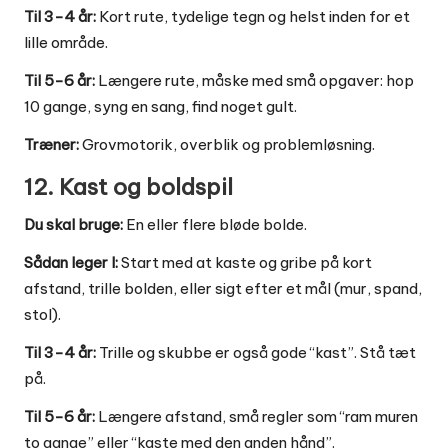
Til 3-4 år:
Kort rute, tydelige tegn og helst inden for et
lille område.
Til 5-6 år:
Længere rute, måske med små opgaver: hop
10 gange, syng en sang, find noget gult.
Træner:
Grovmotorik, overblik og problemløsning.
12. Kast og boldspil
Du skal bruge:
En eller flere bløde bolde.
Sådan leger I:
Start med at kaste og gribe på kort
afstand, trille bolden, eller sigt efter et mål (mur, spand,
stol).
Til 3-4 år:
Trille og skubbe er også gode “kast”. Stå tæt
på.
Til 5-6 år:
Længere afstand, små regler som “ram muren
to gange” eller “kaste med den anden hånd”.