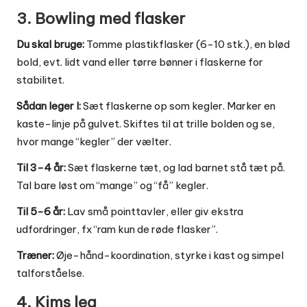
3. Bowling med flasker
Du skal bruge:
Tomme plastikflasker (6-10 stk.), en blød
bold, evt. lidt vand eller tørre bønner i flaskerne for
stabilitet.
Sådan leger I:
Sæt flaskerne op som kegler. Marker en
kaste-linje på gulvet. Skiftes til at trille bolden og se,
hvor mange “kegler” der vælter.
Til 3-4 år:
Sæt flaskerne tæt, og lad barnet stå tæt på.
Tal bare løst om “mange” og “få” kegler.
Til 5-6 år:
Lav små pointtavler, eller giv ekstra
udfordringer, fx “ram kun de røde flasker”.
Træner:
Øje-hånd-koordination, styrke i kast og simpel
talforståelse.
4. Kims leg