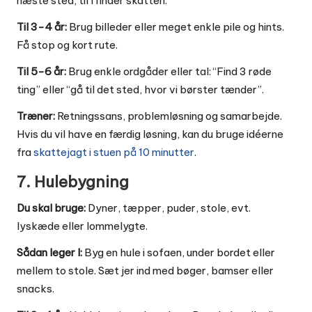
næste sted, til I finder skatten.
Til 3-4 år:
Brug billeder eller meget enkle pile og hints.
Få stop og kort rute.
Til 5-6 år:
Brug enkle ordgåder eller tal: “Find 3 røde
ting” eller “gå til det sted, hvor vi børster tænder”.
Træner:
Retningssans, problemløsning og samarbejde.
Hvis du vil have en færdig løsning, kan du bruge idéerne
fra
skattejagt i stuen på 10 minutter
.
7. Hulebygning
Du skal bruge:
Dyner, tæpper, puder, stole, evt.
lyskæde eller lommelygte.
Sådan leger I:
Byg en hule i sofaen, under bordet eller
mellem to stole. Sæt jer ind med bøger, bamser eller
snacks.