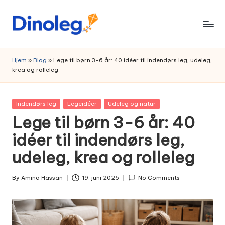
Skip
to
content
Hjem
»
Blog
»
Lege til børn 3-6 år: 40 idéer til indendørs leg, udeleg,
krea og rolleleg
Posted
Indendørs leg
Legeidéer
Udeleg og natur
in
Lege til børn 3-6 år: 40
idéer til indendørs leg,
udeleg, krea og rolleleg
By
Amina Hassan
19. juni 2026
No Comments
Posted
by