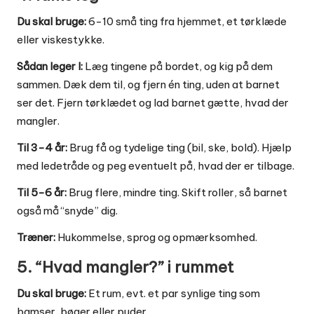
Du skal bruge:
6-10 små ting fra hjemmet, et tørklæde
eller viskestykke.
Sådan leger I:
Læg tingene på bordet, og kig på dem
sammen. Dæk dem til, og fjern én ting, uden at barnet
ser det. Fjern tørklædet og lad barnet gætte, hvad der
mangler.
Til 3-4 år:
Brug få og tydelige ting (bil, ske, bold). Hjælp
med ledetråde og peg eventuelt på, hvad der er tilbage.
Til 5-6 år:
Brug flere, mindre ting. Skift roller, så barnet
også må “snyde” dig.
Træner:
Hukommelse, sprog og opmærksomhed.
5. “Hvad mangler?” i rummet
Du skal bruge:
Et rum, evt. et par synlige ting som
bamser, bøger eller puder.