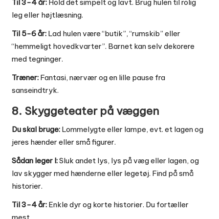
Til 3-4 år:
Hold det simpelt og lavt. Brug hulen til rolig
leg eller højtlæsning.
Til 5-6 år:
Lad hulen være “butik”, “rumskib” eller
“hemmeligt hovedkvarter”. Barnet kan selv dekorere
med tegninger.
Træner:
Fantasi, nærvær og en lille pause fra
sanseindtryk.
8. Skyggeteater på væggen
Du skal bruge:
Lommelygte eller lampe, evt. et lagen og
jeres hænder eller små figurer.
Sådan leger I:
Sluk andet lys, lys på væg eller lagen, og
lav skygger med hænderne eller legetøj. Find på små
historier.
Til 3-4 år:
Enkle dyr og korte historier. Du fortæller
mest.