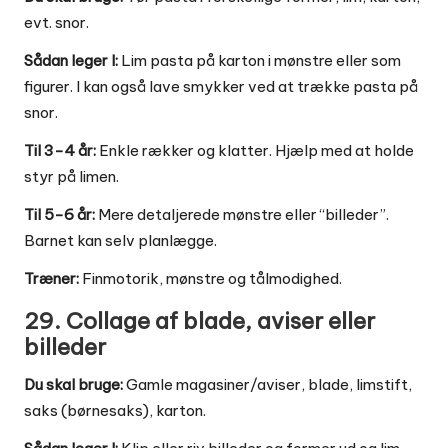
evt. snor.
Sådan leger I:
Lim pasta på karton i mønstre eller som
figurer. I kan også lave smykker ved at trække pasta på
snor.
Til 3-4 år:
Enkle rækker og klatter. Hjælp med at holde
styr på limen.
Til 5-6 år:
Mere detaljerede mønstre eller “billeder”.
Barnet kan selv planlægge.
Træner:
Finmotorik, mønstre og tålmodighed.
29. Collage af blade, aviser eller
billeder
Du skal bruge:
Gamle magasiner/aviser, blade, limstift,
saks (børnesaks), karton.