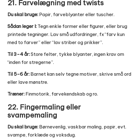
21. Farvelægning med twists
Du skal bruge:
Papir, farveblyanter eller tuscher.
Sådan leger I:
Tegn enkle former eller figurer, eller brug
printede tegninger. Lav små udfordringer, fx “farv kun
med to farver” eller “lav striber og prikker”.
Til 3-4 år:
Store felter, tykke blyanter, ingen krav om
“inden for stregerne”.
Til 5-6 år:
Barnet kan selv tegne motiver, skrive små ord
eller lave mønstre.
Træner:
Finmotorik, farvekendskab og ro.
22. Fingermaling eller
svampemaling
Du skal bruge:
Børnevenlig, vaskbar maling, papir, evt.
svampe, forklæde og voksdug.