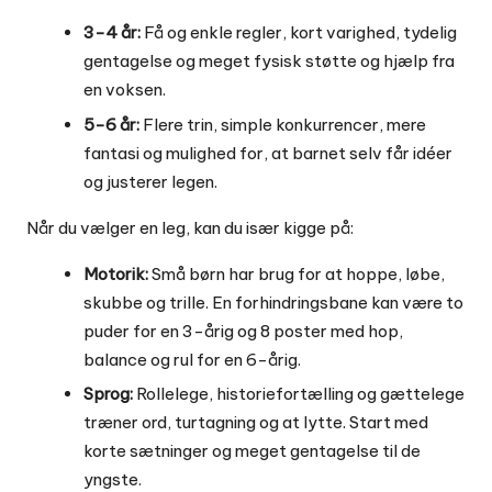
3-4 år:
Få og enkle regler, kort varighed, tydelig
gentagelse og meget fysisk støtte og hjælp fra
en voksen.
5-6 år:
Flere trin, simple konkurrencer, mere
fantasi og mulighed for, at barnet selv får idéer
og justerer legen.
Når du vælger en leg, kan du især kigge på:
Motorik:
Små børn har brug for at hoppe, løbe,
skubbe og trille. En forhindringsbane kan være to
puder for en 3-årig og 8 poster med hop,
balance og rul for en 6-årig.
Sprog:
Rollelege, historiefortælling og gættelege
træner ord, turtagning og at lytte. Start med
korte sætninger og meget gentagelse til de
yngste.