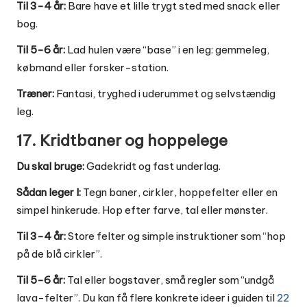
Til 3-4 år:
Bare have et lille trygt sted med snack eller
bog.
Til 5-6 år:
Lad hulen være “base” i en leg: gemmeleg,
købmand eller forsker-station.
Træner:
Fantasi, tryghed i uderummet og selvstændig
leg.
17. Kridtbaner og hoppelege
Du skal bruge:
Gadekridt og fast underlag.
Sådan leger I:
Tegn baner, cirkler, hoppefelter eller en
simpel hinkerude. Hop efter farve, tal eller mønster.
Til 3-4 år:
Store felter og simple instruktioner som “hop
på de blå cirkler”.
Til 5-6 år:
Tal eller bogstaver, små regler som “undgå
lava-felter”. Du kan få flere konkrete ideer i guiden til
22