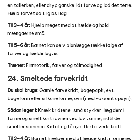
en tallerken, eller dryp ganske lidt farve og lad det tørre.
Hæld farvet salt i glas i lag.
Til 3-4 år:
Hjælp meget med at hælde og hold
mængderne små.
Til 5-6 år:
Barnet kan selv planlægge rækkefølge af
farver og hælde lagvis.
Træner:
Finmotorik, farver og tålmodighed.
24. Smeltede farvekridt
Du skal bruge:
Gamle farvekridt, bagepapir, evt.
bageform eller silikoneforme, ovn (med voksent opsyn).
Sådan leger I:
Knæk kridtene i små stykker, læg dem i
forme og smelt kort i ovnen ved lav varme, indtil de
smelter sammen. Køl af og få nye, flerfarvede kridt.
Til 3-4 år:
Barnet hjælper med at lægge kridt i formene.