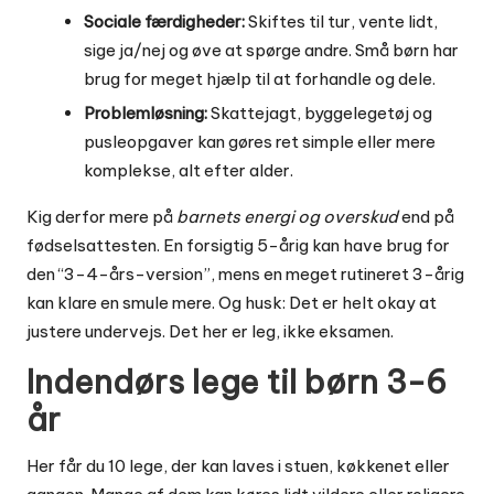
Sociale færdigheder:
Skiftes til tur, vente lidt,
sige ja/nej og øve at spørge andre. Små børn har
brug for meget hjælp til at forhandle og dele.
Problemløsning:
Skattejagt, byggelegetøj og
pusleopgaver kan gøres ret simple eller mere
komplekse, alt efter alder.
Kig derfor mere på
barnets energi og overskud
end på
fødselsattesten. En forsigtig 5-årig kan have brug for
den “3-4-års-version”, mens en meget rutineret 3-årig
kan klare en smule mere. Og husk: Det er helt okay at
justere undervejs. Det her er leg, ikke eksamen.
Indendørs lege til børn 3-6
år
Her får du 10 lege, der kan laves i stuen, køkkenet eller