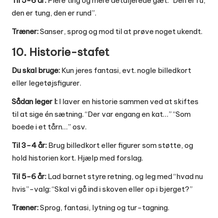
Til 5-6 år:
Flere ting og mere detaljerede gæt: “Den er ru,
den er tung, den er rund”.
Træner:
Sanser, sprog og mod til at prøve noget ukendt.
10. Historie-stafet
Du skal bruge:
Kun jeres fantasi, evt. nogle billedkort
eller legetøjsfigurer.
Sådan leger I:
I laver en historie sammen ved at skiftes
til at sige én sætning. “Der var engang en kat…” “Som
boede i et tårn…” osv.
Til 3-4 år:
Brug billedkort eller figurer som støtte, og
hold historien kort. Hjælp med forslag.
Til 5-6 år:
Lad barnet styre retning, og leg med “hvad nu
hvis”-valg: “Skal vi gå ind i skoven eller op i bjerget?”
Træner:
Sprog, fantasi, lytning og tur-tagning.