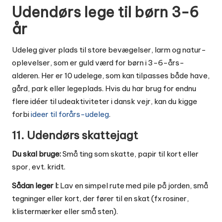
Udendørs lege til børn 3-6
år
Udeleg giver plads til store bevægelser, larm og natur-
oplevelser, som er guld værd for børn i 3-6-års-
alderen. Her er 10 udelege, som kan tilpasses både have,
gård, park eller legeplads. Hvis du har brug for endnu
flere idéer til udeaktiviteter i dansk vejr, kan du kigge
forbi
ideer til forårs-udeleg
.
11. Udendørs skattejagt
Du skal bruge:
Små ting som skatte, papir til kort eller
spor, evt. kridt.
Sådan leger I:
Lav en simpel rute med pile på jorden, små
tegninger eller kort, der fører til en skat (fx rosiner,
klistermærker eller små sten).