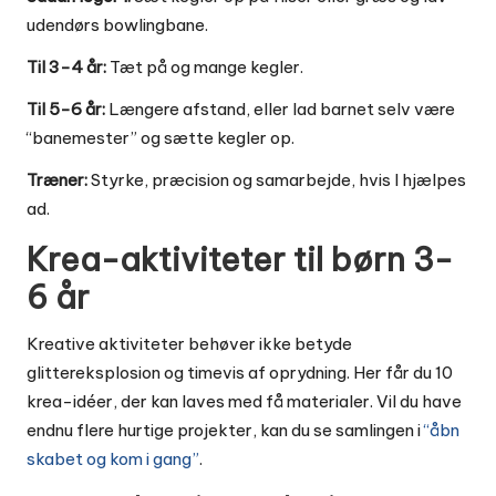
udendørs bowlingbane.
Til 3-4 år:
Tæt på og mange kegler.
Til 5-6 år:
Længere afstand, eller lad barnet selv være
“banemester” og sætte kegler op.
Træner:
Styrke, præcision og samarbejde, hvis I hjælpes
ad.
Krea-aktiviteter til børn 3-
6 år
Kreative aktiviteter behøver ikke betyde
glittereksplosion og timevis af oprydning. Her får du 10
krea-idéer, der kan laves med få materialer. Vil du have
endnu flere hurtige projekter, kan du se samlingen i
“åbn
skabet og kom i gang”
.