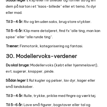
Sådan leger I:
Klip eller riv billeder og former ud og lim
dem på karton i et “kaos-billede” eller et tema, fx dyr
eller mad.
Til 3-4 år:
Riv og lim uden saks, brug store stykker.
Til 5-6 år:
Klip mere detaljeret, find fx “alle ting, man kan
spise” eller “alle runde ting”.
Træner:
Finmotorik, kategorisering og fantasi.
30. Modellervoks-verdener
Du skal bruge:
Modellervoks (købt eller hjemmelavet),
evt. sugerør, knapper, pinde.
Sådan leger I:
Rul kugler og pølser, lav dyr, kager eller
små landskaber.
Til 3-4 år:
Rulle, trykke, prikke med fingre og værktøj.
Til 5-6 år:
Lave små figurer, bogstaver eller tal og