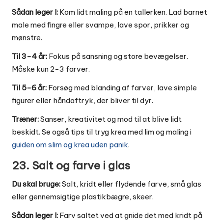
Sådan leger I:
Kom lidt maling på en tallerken. Lad barnet
male med fingre eller svampe, lave spor, prikker og
mønstre.
Til 3-4 år:
Fokus på sansning og store bevægelser.
Måske kun 2-3 farver.
Til 5-6 år:
Forsøg med blanding af farver, lave simple
figurer eller håndaftryk, der bliver til dyr.
Træner:
Sanser, kreativitet og mod til at blive lidt
beskidt. Se også tips til tryg krea med lim og maling i
guiden om slim og krea uden panik
.
23. Salt og farve i glas
Du skal bruge:
Salt, kridt eller flydende farve, små glas
eller gennemsigtige plastikbægre, skeer.
Sådan leger I:
Farv saltet ved at gnide det med kridt på