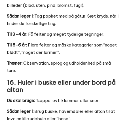
billeder (blad, sten, pind, blomst, fugl).
Sådan leger I:
Tag papiret med på gåtur. Sæt kryds, når I
finder de forskellige ting.
Til 3-4 år:
Få felter og meget tydelige tegninger.
Til 5-6 år:
Flere felter og måske kategorier som “noget
blødt”, “noget der larmer”.
Træner:
Observation, sprog og udholdenhed på små
ture.
16. Huler i buske eller under bord på
altan
Du skal bruge:
Tæppe, evt. klemmer eller snor.
Sådan leger I:
Brug buske, havemøbler eller altan til at
lave en lille udebule eller “base”.