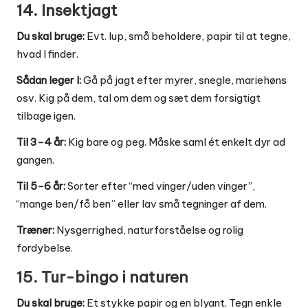
14. Insektjagt
Du skal bruge:
Evt. lup, små beholdere, papir til at tegne,
hvad I finder.
Sådan leger I:
Gå på jagt efter myrer, snegle, mariehøns
osv. Kig på dem, tal om dem og sæt dem forsigtigt
tilbage igen.
Til 3-4 år:
Kig bare og peg. Måske saml ét enkelt dyr ad
gangen.
Til 5-6 år:
Sorter efter “med vinger/uden vinger”,
“mange ben/få ben” eller lav små tegninger af dem.
Træner:
Nysgerrighed, naturforståelse og rolig
fordybelse.
15. Tur-bingo i naturen
Du skal bruge:
Et stykke papir og en blyant. Tegn enkle