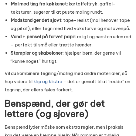
Mal med ting fra køkkenet:
kartoffeltryk, gaffel-
teksturer, sugerør til at puste maling rundt.
Modstand gør det sjovt:
tape-resist (mal henover tape
og pil af), eller tegn med hvid voksfarve og mal ovenpå.
Vand + pensel på farvet papir:
roligt og næsten uden rod
– perfekt til små eller trætte hænder.
Stempler og skabeloner:
hjælper børn, der gerne vil
“kunne noget” hurtigt.
Vil du kombinere tegning/maling med andre materialer, så
hop videre til
klip og klistre
– det er genialt til at “redde” en
tegning, der ellers føles forkert.
Benspænd, der gør det
lettere (og sjovere)
Benspænd lyder måske som ekstra regler, men i praksis
kan det være en kæmpe hjælp: Når rammen er tydelig,