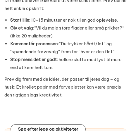
Din rolle behøver ikke være at være kunstlærer. Prøv denne
helt enkle opskrift:
Start lille:
10-15 minutter er nok til en god oplevelse.
Giv et valg:
“Vil du male store flader eller små prikker?”
(ikke 20 muligheder).
Kommentér processen:
“Du trykker hårdt/let” og
“spændende farvevalg” frem for “hvor er den flot”.
Stop mens det er godt:
hellere slutte med lyst til mere
end at køre helt tom.
Prøv dig frem med de idéer, der passer til jeres dag – og
husk: Et krøllet papir med farvepletter kan være præcis
den rigtige slags kreativitet.
Søg efter lege og aktiviteter