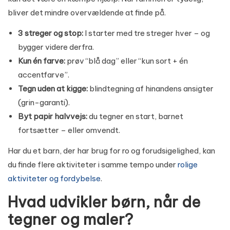
bliver det mindre overvældende at finde på.
3 streger og stop:
I starter med tre streger hver – og
bygger videre derfra.
Kun én farve:
prøv “blå dag” eller “kun sort + én
accentfarve”.
Tegn uden at kigge:
blindtegning af hinandens ansigter
(grin-garanti).
Byt papir halvvejs:
du tegner en start, barnet
fortsætter – eller omvendt.
Har du et barn, der har brug for ro og forudsigelighed, kan
du finde flere aktiviteter i samme tempo under
rolige
aktiviteter og fordybelse
.
Hvad udvikler børn, når de
tegner og maler?