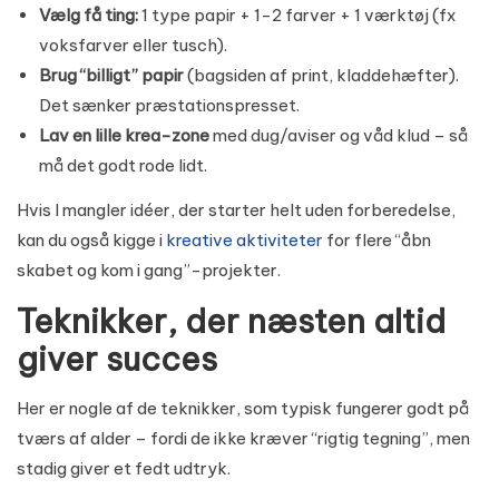
Vælg få ting:
1 type papir + 1-2 farver + 1 værktøj (fx
voksfarver eller tusch).
Brug “billigt” papir
(bagsiden af print, kladdehæfter).
Det sænker præstationspresset.
Lav en lille krea-zone
med dug/aviser og våd klud – så
må det godt rode lidt.
Hvis I mangler idéer, der starter helt uden forberedelse,
kan du også kigge i
kreative aktiviteter
for flere “åbn
skabet og kom i gang”-projekter.
Teknikker, der næsten altid
giver succes
Her er nogle af de teknikker, som typisk fungerer godt på
tværs af alder – fordi de ikke kræver “rigtig tegning”, men
stadig giver et fedt udtryk.