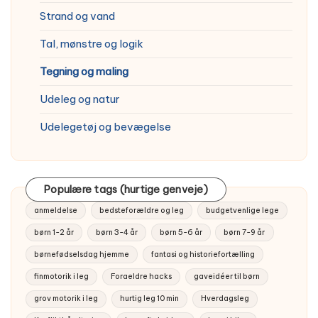
Strand og vand
Tal, mønstre og logik
Tegning og maling
Udeleg og natur
Udelegetøj og bevægelse
Populære tags (hurtige genveje)
anmeldelse
bedsteforældre og leg
budgetvenlige lege
børn 1-2 år
børn 3-4 år
børn 5-6 år
børn 7-9 år
børnefødselsdag hjemme
fantasi og historiefortælling
finmotorik i leg
Foraeldre hacks
gaveidéer til børn
grov motorik i leg
hurtig leg 10 min
Hverdagsleg