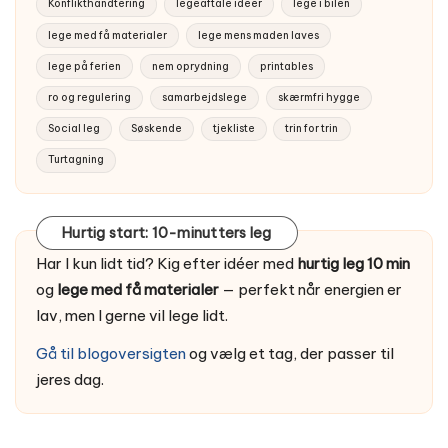
Konflikthåndtering
legeaftale ideer
lege i bilen
lege med få materialer
lege mens maden laves
lege på ferien
nem oprydning
printables
ro og regulering
samarbejdslege
skærmfri hygge
Social leg
Søskende
tjekliste
trin for trin
Turtagning
Hurtig start: 10-minutters leg
Har I kun lidt tid? Kig efter idéer med
hurtig leg 10 min
og
lege med få materialer
— perfekt når energien er
lav, men I gerne vil lege lidt.
Gå til blogoversigten
og vælg et tag, der passer til
jeres dag.