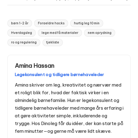
tape som en magnet til de sidste stykker.
Prøv pomponer, filt- eller stofstykker, papirsstrimler, skumbolde, store træperler eller bløde skumklodser som
alternative sansematerialer. Vær opmærksom på kvælningsfare ved små dele og vælg materialer efter barnets
alder og tyggevaner.
Tags:
børn 1-2 år
Foraeldre hacks
hurtig leg 10 min
Hverdagsleg
lege med få materialer
nem oprydning
ro og regulering
tjekliste
Amina Hassan
Legekonsulent og tidligere børnehaveleder
Amina skriver om leg, kreativitet og nærvær med
et roligt blik for, hvad der faktisk virker i en
almindelig børnefamilie. Hun er legekonsulent og
tidligere børnehaveleder med mange års erfaring i
at gøre aktiviteter simple, inkluderende og
trygge. Hos Dinoleg får du idéer, der kan starte på
fem minutter—og gerne må være lidt skæve.