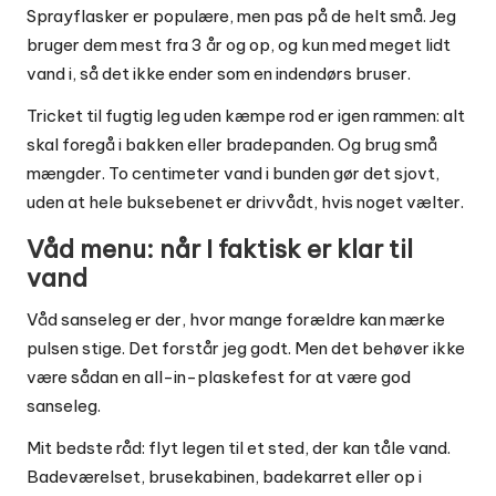
Sprayflasker er populære, men pas på de helt små. Jeg
bruger dem mest fra 3 år og op, og kun med meget lidt
vand i, så det ikke ender som en indendørs bruser.
Tricket til fugtig leg uden kæmpe rod er igen rammen: alt
skal foregå i bakken eller bradepanden. Og brug små
mængder. To centimeter vand i bunden gør det sjovt,
uden at hele buksebenet er drivvådt, hvis noget vælter.
Våd menu: når I faktisk er klar til
vand
Våd sanseleg er der, hvor mange forældre kan mærke
pulsen stige. Det forstår jeg godt. Men det behøver ikke
være sådan en all-in-plaskefest for at være god
sanseleg.
Mit bedste råd: flyt legen til et sted, der kan tåle vand.
Badeværelset, brusekabinen, badekarret eller op i