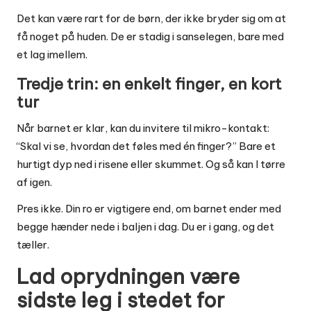
Det kan være rart for de børn, der ikke bryder sig om at
få noget på huden. De er stadig i sanselegen, bare med
et lag imellem.
Tredje trin: en enkelt finger, en kort
tur
Når barnet er klar, kan du invitere til mikro-kontakt:
“Skal vi se, hvordan det føles med én finger?” Bare et
hurtigt dyp ned i risene eller skummet. Og så kan I tørre
af igen.
Pres ikke. Din ro er vigtigere end, om barnet ender med
begge hænder nede i baljen i dag. Du er i gang, og det
tæller.
Lad oprydningen være
sidste leg i stedet for