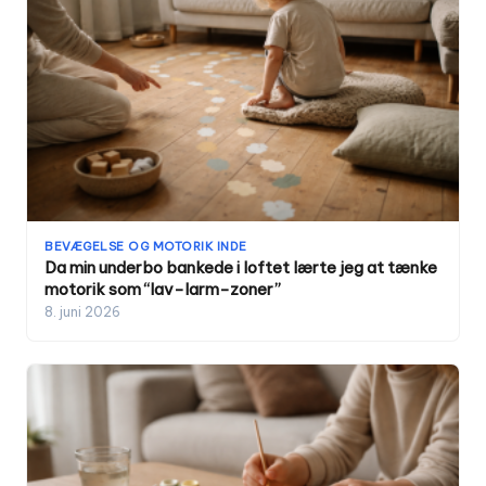
BEVÆGELSE OG MOTORIK INDE
Da min underbo bankede i loftet lærte jeg at tænke
motorik som “lav-larm-zoner”
8. juni 2026