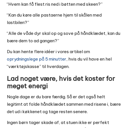
“Hvem kan få flest ris ned i bøtten med skeen?”
“Kan du køre alle pastaerne hjem til skålen med
lastbilen?”
“Alle de våde dyr skal op og sove på håndklædet, kan du
bære dem to ad gangen?”
Du kan hente flere idéer i vores artikel om
oprydningslege på 5 minutter
, hvis du vil have en hel
“værktøjskasse” til hverdagen.
Lad noget være, hvis det koster for
meget energi
Nogle dage er du bare færdig. Så er det også helt
legitimt at folde håndklædet sammen med risene i, bære
det ud i køkkenet og tage resten senere.
Ingen børn tager skade af, at stuen ikke er perfekt