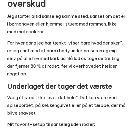
overskud
Jeg starter altid sanseleg samme sted, uanset om det er
i børnehaven eller hjemme i stuen: med rammen. Ikke
med materialerne.
For hver gang jeg har tænkt “vi ser bare hvad der sker”,
er jeg endt med et barn i body under bruseren og mig
selv på alle fire med karklud. Så lad os tage de tre ting,
der fjerner 80 % af rodet, før vi overhovedet hælder
noget op.
Underlaget der tager det værste
Vælg ét sted. Ikke “over det hele”. Det kan være ved
spisebordet, på køkkengulvet eller på et tæppe, der må
blive snavset.
Mit favorit-setup til sanseleg uden rod er: