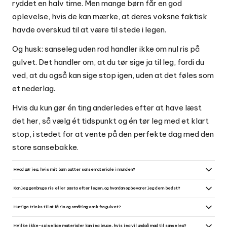
ryddet en halv time. Men mange børn får en god
oplevelse, hvis de kan mærke, at deres voksne faktisk
havde overskud til at være til stede i legen.
Og husk: sanseleg uden rod handler ikke om nul ris på
gulvet. Det handler om, at du tør sige ja til leg, fordi du
ved, at du også kan sige stop igen, uden at det føles som
et nederlag.
Hvis du kun gør én ting anderledes efter at have læst
det her, så vælg ét tidspunkt og én tør leg med et klart
stop, i stedet for at vente på den perfekte dag med den
store sansebakke.
Hvad gør jeg, hvis mit barn putter sansemateriale i munden?
Vær forberedt: hav kun materialer, der er alderssikre, og bliv tæt på barnet under legen. Hvis der kommer noget
i munden, tag det roligt væk, skyl mund og hænder, og vurder om der er behov for lægehjælp (fx ved skarpe dele
Kan jeg genbruge ris eller pasta efter legen, og hvordan opbevarer jeg dem bedst?
eller allergiske reaktioner). Overvej at vælge større emner til de yngste og sæt klare regler om 'ikke i munden'.
Tør, uforurenet ris og pasta kan du samle op og gemme i en lufttæt beholder til flere tørre lege, men kassér
materialer der har været i barnets mund, har fået væske i sig, eller er blevet beskidte. Brug en fin si eller
Hurtige tricks til at få ris og småting væk fra gulvet?
beholder med bred åbning til genopsamling og opbevar tørt og mørkt for at undgå møl og fugt.
Fold håndklædet eller dugen sammen som en tragt og hæld tilbage i kassen, brug kost og skovl eller
håndstøvsuger til løse kerner og klistrede klumper. For små rester fungerer en let fugtet microfiberklud eller
Hvilke ikke-spiselige materialer kan jeg bruge, hvis jeg vil undgå mad til sanseleg?