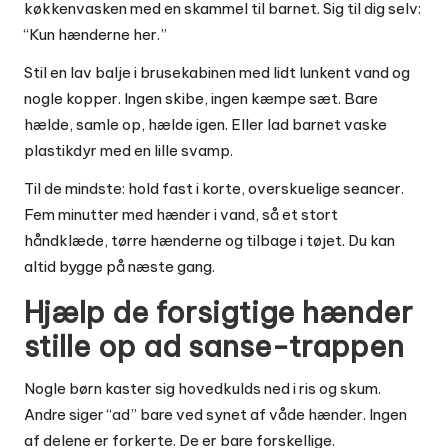
køkkenvasken med en skammel til barnet. Sig til dig selv:
“Kun hænderne her.”
Stil en lav balje i brusekabinen med lidt lunkent vand og
nogle kopper. Ingen skibe, ingen kæmpe sæt. Bare
hælde, samle op, hælde igen. Eller lad barnet vaske
plastikdyr med en lille svamp.
Til de mindste: hold fast i korte, overskuelige seancer.
Fem minutter med hænder i vand, så et stort
håndklæde, tørre hænderne og tilbage i tøjet. Du kan
altid bygge på næste gang.
Hjælp de forsigtige hænder
stille op ad sanse-trappen
Nogle børn kaster sig hovedkulds ned i ris og skum.
Andre siger “ad” bare ved synet af våde hænder. Ingen
af delene er forkerte. De er bare forskellige.