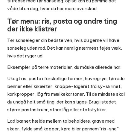
tilfredse med tør sanseleg, og så kan du gemme det
våde til en dag, hvor du har mere overskud.
Tør menu: ris, pasta og andre ting
der ikke klistrer
Tør sanseleg er din bedste ven, hvis du gerne vil have
sanseleg uden rod. Det kan nemlig nærmest fejes væk,
hvis det ryger ud.
Eksempler på tørre materialer, du måske allerede har:
Ukogt ris, pasta i forskellige former, havregryn, tørrede
bønner eller kikærter, knappe-lageret fra sy-skrinet,
korkpropper, låg fra mælkekartoner. Til de mindste skal
du undgå helt små ting, der kan sluges. Brug i stedet
større pastaskruer, store låg eller stofstykker.
Lad barnet hælde mellem to beholdere, grave med
skeer, fylde små kopper, køre biler gennem “ris-sne”