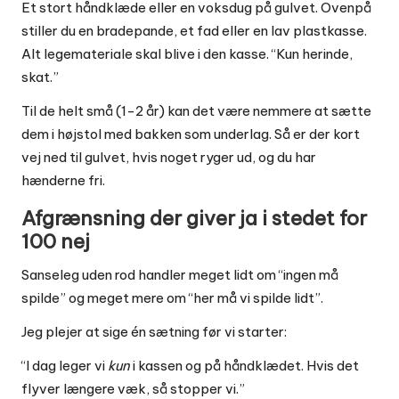
Et stort håndklæde eller en voksdug på gulvet. Ovenpå
stiller du en bradepande, et fad eller en lav plastkasse.
Alt legemateriale skal blive i den kasse. “Kun herinde,
skat.”
Til de helt små (1-2 år) kan det være nemmere at sætte
dem i højstol med bakken som underlag. Så er der kort
vej ned til gulvet, hvis noget ryger ud, og du har
hænderne fri.
Afgrænsning der giver ja i stedet for
100 nej
Sanseleg uden rod handler meget lidt om “ingen må
spilde” og meget mere om “her må vi spilde lidt”.
Jeg plejer at sige én sætning før vi starter:
“I dag leger vi
kun
i kassen og på håndklædet. Hvis det
flyver længere væk, så stopper vi.”