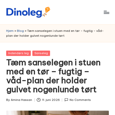
Skip
to
content
Hjem
»
Blog
»
Tæm sanselegen i stuen med en tør – fugtig – våd-
plan der holder gulvet nogenlunde tørt
Posted
Indendørs leg
Sanseleg
in
Tæm sanselegen i stuen
med en tør – fugtig –
våd-plan der holder
gulvet nogenlunde tørt
By
Amina Hassan
11. juni 2026
No Comments
Posted
by