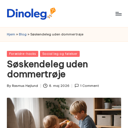
Skip
to
content
Hjem
»
Blog
»
Søskendeleg uden dommertrøje
Posted
Forældre-hacks
Social leg og følelser
in
Søskendeleg uden
dommertrøje
By
Rasmus Højlund
8. maj 2026
1 Comment
Posted
by