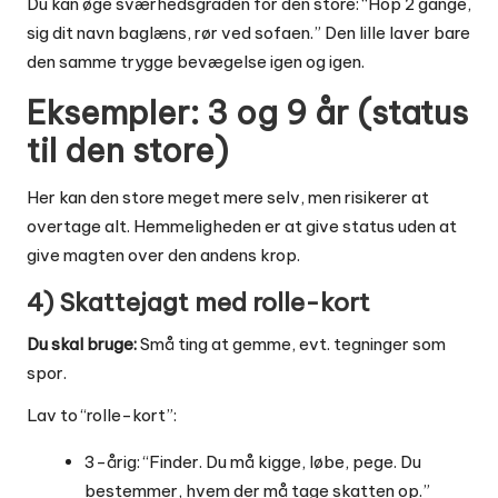
Du kan øge sværhedsgraden for den store: “Hop 2 gange,
sig dit navn baglæns, rør ved sofaen.” Den lille laver bare
den samme trygge bevægelse igen og igen.
Eksempler: 3 og 9 år (status
til den store)
Her kan den store meget mere selv, men risikerer at
overtage alt. Hemmeligheden er at give status uden at
give magten over den andens krop.
4) Skattejagt med rolle-kort
Du skal bruge:
Små ting at gemme, evt. tegninger som
spor.
Lav to “rolle-kort”:
3-årig: “Finder. Du må kigge, løbe, pege. Du
bestemmer, hvem der må tage skatten op.”