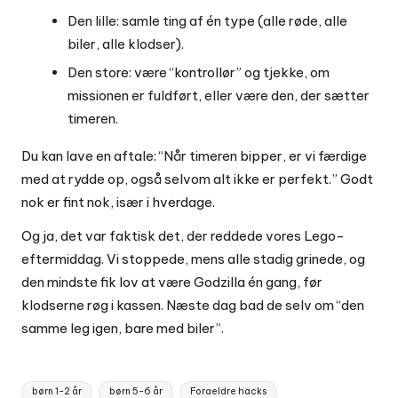
Den lille: samle ting af én type (alle røde, alle
biler, alle klodser).
Den store: være “kontrollør” og tjekke, om
missionen er fuldført, eller være den, der sætter
timeren.
Du kan lave en aftale: “Når timeren bipper, er vi færdige
med at rydde op, også selvom alt ikke er perfekt.” Godt
nok er fint nok, især i hverdage.
Og ja, det var faktisk det, der reddede vores Lego-
eftermiddag. Vi stoppede, mens alle stadig grinede, og
den mindste fik lov at være Godzilla én gang, før
klodserne røg i kassen. Næste dag bad de selv om “den
samme leg igen, bare med biler”.
Tags:
børn 1-2 år
børn 5-6 år
Foraeldre hacks