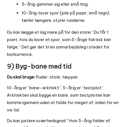
5-årig: gemmer sig eller små ting.
10-årig: laver spor (pile på papir, små tegn),
tæller længere, styrer runderne.
Du kan lægge et lag mere på for den store: “Du får 1
point, hvis du laver et spor, som 5-årige faktisk kan
følge.” Det gør det til en samarbejdsleg i stedet for
konkurrence.
9) Byg-bane med tid
Du skal bruge:
Puder, stole, tæpper.
10-årig er “bane-arkitekt”. 5-årig er “testpilot”.
Arkitekten skal bygge en bane, som testpiloten kan
komme igennem uden at falde for meget af, inden for en
vis tid.
Du kan justere sværhedsgrad: “Hvis 5-årig falder af