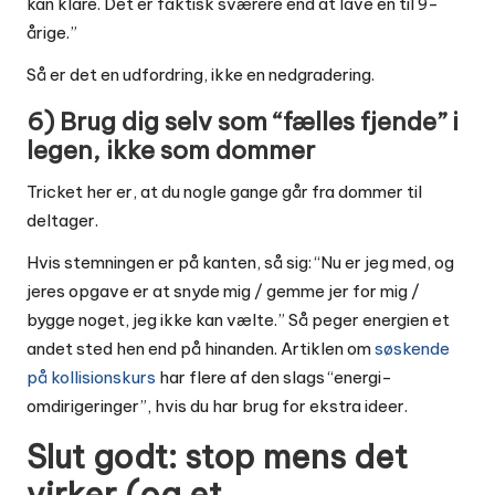
kan klare. Det er faktisk sværere end at lave en til 9-
årige.”
Så er det en udfordring, ikke en nedgradering.
6) Brug dig selv som “fælles fjende” i
legen, ikke som dommer
Tricket her er, at du nogle gange går fra dommer til
deltager.
Hvis stemningen er på kanten, så sig: “Nu er jeg med, og
jeres opgave er at snyde mig / gemme jer for mig /
bygge noget, jeg ikke kan vælte.” Så peger energien et
andet sted hen end på hinanden. Artiklen om
søskende
på kollisionskurs
har flere af den slags “energi-
omdirigeringer”, hvis du har brug for ekstra ideer.
Slut godt: stop mens det
virker (og et