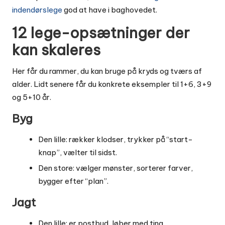
indendørslege
god at have i baghovedet.
12 lege-opsætninger der
kan skaleres
Her får du rammer, du kan bruge på kryds og tværs af
alder. Lidt senere får du konkrete eksempler til 1+6, 3+9
og 5+10 år.
Byg
Den lille: rækker klodser, trykker på “start-
knap”, vælter til sidst.
Den store: vælger mønster, sorterer farver,
bygger efter “plan”.
Jagt
Den lille: er postbud, løber med ting.