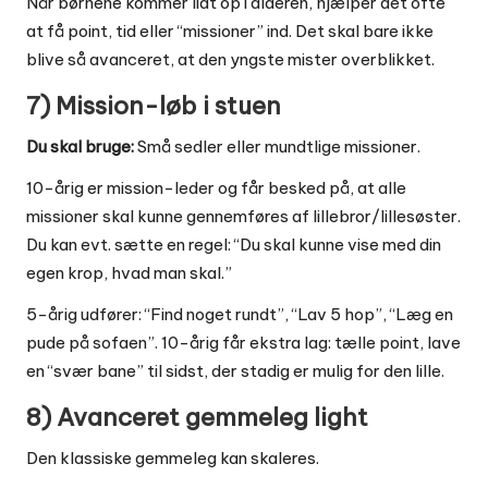
Når børnene kommer lidt op i alderen, hjælper det ofte
at få point, tid eller “missioner” ind. Det skal bare ikke
blive så avanceret, at den yngste mister overblikket.
7) Mission-løb i stuen
Du skal bruge:
Små sedler eller mundtlige missioner.
10-årig er mission-leder og får besked på, at alle
missioner skal kunne gennemføres af lillebror/lillesøster.
Du kan evt. sætte en regel: “Du skal kunne vise med din
egen krop, hvad man skal.”
5-årig udfører: “Find noget rundt”, “Lav 5 hop”, “Læg en
pude på sofaen”. 10-årig får ekstra lag: tælle point, lave
en “svær bane” til sidst, der stadig er mulig for den lille.
8) Avanceret gemmeleg light
Den klassiske gemmeleg kan skaleres.