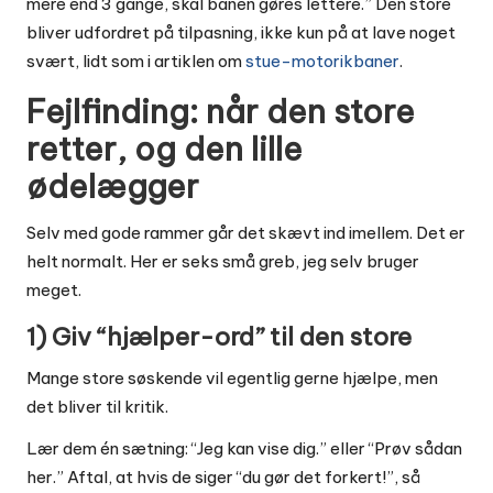
mere end 3 gange, skal banen gøres lettere.” Den store
bliver udfordret på tilpasning, ikke kun på at lave noget
svært, lidt som i artiklen om
stue-motorikbaner
.
Fejlfinding: når den store
retter, og den lille
ødelægger
Selv med gode rammer går det skævt ind imellem. Det er
helt normalt. Her er seks små greb, jeg selv bruger
meget.
1) Giv “hjælper-ord” til den store
Mange store søskende vil egentlig gerne hjælpe, men
det bliver til kritik.
Lær dem én sætning: “Jeg kan vise dig.” eller “Prøv sådan
her.” Aftal, at hvis de siger “du gør det forkert!”, så