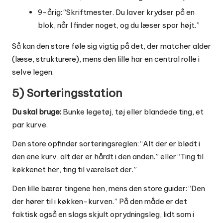
9-årig: “Skriftmester. Du laver krydser på en
blok, når I finder noget, og du læser spor højt.”
Så kan den store føle sig vigtig på det, der matcher alder
(læse, strukturere), mens den lille har en central rolle i
selve legen.
5) Sorteringsstation
Du skal bruge:
Bunke legetøj, tøj eller blandede ting, et
par kurve.
Den store opfinder sorteringsreglen: “Alt der er blødt i
den ene kurv, alt der er hårdt i den anden.” eller “Ting til
køkkenet her, ting til værelset der.”
Den lille bærer tingene hen, mens den store guider: “Den
der hører til i køkken-kurven.” På den måde er det
faktisk også en slags skjult oprydningsleg, lidt som i