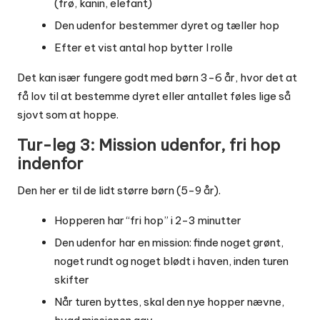
(frø, kanin, elefant)
Den udenfor bestemmer dyret og tæller hop
Efter et vist antal hop bytter I rolle
Det kan især fungere godt med børn 3-6 år, hvor det at
få lov til at bestemme dyret eller antallet føles lige så
sjovt som at hoppe.
Tur-leg 3: Mission udenfor, fri hop
indenfor
Den her er til de lidt større børn (5-9 år).
Hopperen har “fri hop” i 2-3 minutter
Den udenfor har en mission: finde noget grønt,
noget rundt og noget blødt i haven, inden turen
skifter
Når turen byttes, skal den nye hopper nævne,