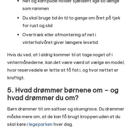
Net og kantpude holder sjældent lige så længe
som rammen
Du skal bruge tid én til to gange om året på tjek
for rust og slid
Overtræk eller afmontering af net i
vinterhalvåret giver længere levetid
Hvis du ved, at I aldrig kommer til at tage noget af i
vintermånederne, kan det være værd at vælge en model,
hvor reservedele er lette at få fat i, og hvor nettet er
kraftigt.
5. Hvad drømmer børnene om – og
hvad drømmer du om?
Børn drømmer tit om saltoer og skumgrave. Du drømmer
måske mere om, at de kan få brugt kroppen uden at du
skal køre i
legeparken
hver dag.