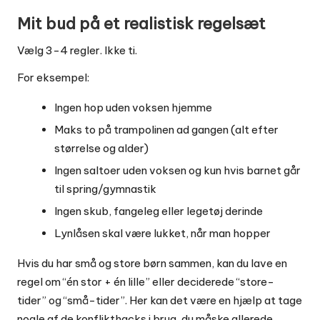
Mit bud på et realistisk regelsæt
Vælg 3-4 regler. Ikke ti.
For eksempel:
Ingen hop uden voksen hjemme
Maks to på trampolinen ad gangen (alt efter
størrelse og alder)
Ingen saltoer uden voksen og kun hvis barnet går
til spring/gymnastik
Ingen skub, fangeleg eller legetøj derinde
Lynlåsen skal være lukket, når man hopper
Hvis du har små og store børn sammen, kan du lave en
regel om “én stor + én lille” eller deciderede “store-
tider” og “små-tider”. Her kan det være en hjælp at tage
nogle af de konflikthacks i brug, du måske allerede