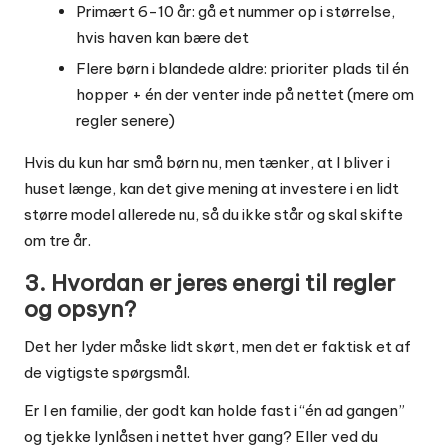
Primært 6-10 år: gå et nummer op i størrelse,
hvis haven kan bære det
Flere børn i blandede aldre: prioriter plads til én
hopper + én der venter inde på nettet (mere om
regler senere)
Hvis du kun har små børn nu, men tænker, at I bliver i
huset længe, kan det give mening at investere i en lidt
større model allerede nu, så du ikke står og skal skifte
om tre år.
3. Hvordan er jeres energi til regler
og opsyn?
Det her lyder måske lidt skørt, men det er faktisk et af
de vigtigste spørgsmål.
Er I en familie, der godt kan holde fast i “én ad gangen”
og tjekke lynlåsen i nettet hver gang? Eller ved du