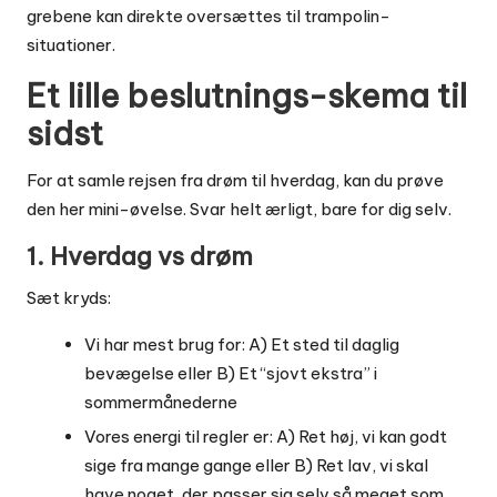
grebene kan direkte oversættes til trampolin-
situationer.
Et lille beslutnings-skema til
sidst
For at samle rejsen fra drøm til hverdag, kan du prøve
den her mini-øvelse. Svar helt ærligt, bare for dig selv.
1. Hverdag vs drøm
Sæt kryds:
Vi har mest brug for: A) Et sted til daglig
bevægelse eller B) Et “sjovt ekstra” i
sommermånederne
Vores energi til regler er: A) Ret høj, vi kan godt
sige fra mange gange eller B) Ret lav, vi skal
have noget, der passer sig selv så meget som