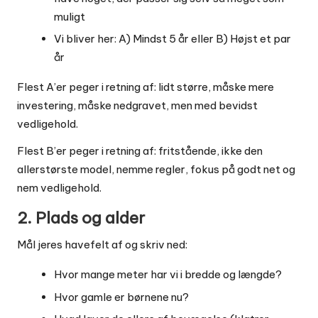
muligt
Vi bliver her: A) Mindst 5 år eller B) Højst et par
år
Flest A’er peger i retning af: lidt større, måske mere
investering, måske nedgravet, men med bevidst
vedligehold.
Flest B’er peger i retning af: fritstående, ikke den
allerstørste model, nemme regler, fokus på godt net og
nem vedligehold.
2. Plads og alder
Mål jeres havefelt af og skriv ned:
Hvor mange meter har vi i bredde og længde?
Hvor gamle er børnene nu?