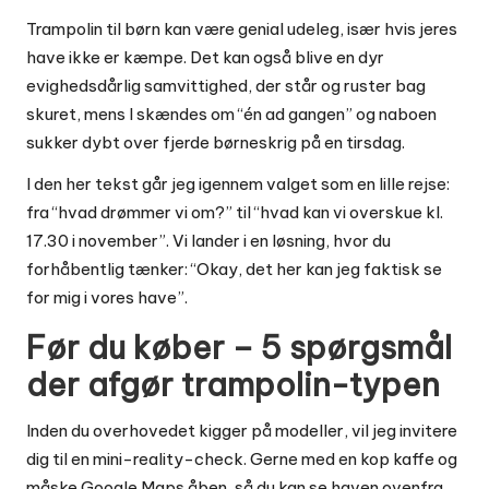
Trampolin til børn kan være genial udeleg, især hvis jeres
have ikke er kæmpe. Det kan også blive en dyr
evighedsdårlig samvittighed, der står og ruster bag
skuret, mens I skændes om “én ad gangen” og naboen
sukker dybt over fjerde børneskrig på en tirsdag.
I den her tekst går jeg igennem valget som en lille rejse:
fra “hvad drømmer vi om?” til “hvad kan vi overskue kl.
17.30 i november”. Vi lander i en løsning, hvor du
forhåbentlig tænker: “Okay, det her kan jeg faktisk se
for mig i vores have”.
Før du køber – 5 spørgsmål
der afgør trampolin-typen
Inden du overhovedet kigger på modeller, vil jeg invitere
dig til en mini-reality-check. Gerne med en kop kaffe og
måske Google Maps åben, så du kan se haven ovenfra.