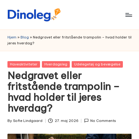
Skip
to
content
Hjem
»
Blog
»
Nedgravet eller fritstående trampolin – hvad holder til
jeres hverdag?
Posted
Haveaktiviteter
Hverdagsleg
Udelegetøj og bevægelse
in
Nedgravet eller
fritstående trampolin –
hvad holder til jeres
hverdag?
By
Sofie Lindgaard
27. maj 2026
No Comments
Posted
by