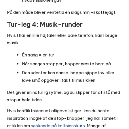
hvad missionen gav
På den måde bliver ventetid en slags mini-skattejagt.
Tur-leg 4: Musik-runder
Hvis I har en lille højtaler eller bare telefon, kan I bruge
musik.
Én sang = én tur
Når sangen stopper, hopper næste barn på
Den udenfor kan danse, hoppe sjippetov eller
lave små opgaver i takt til musikken
Det giver en naturlig rytme, og du slipper for at stå med
stopur hele tiden.
Hvis konfliktniveauet alligevel stiger, kan du hente
inspiration i nogle af de stop-knapper, jeg har samlet i
artiklen om
søskende på kollisionskurs
. Mange af