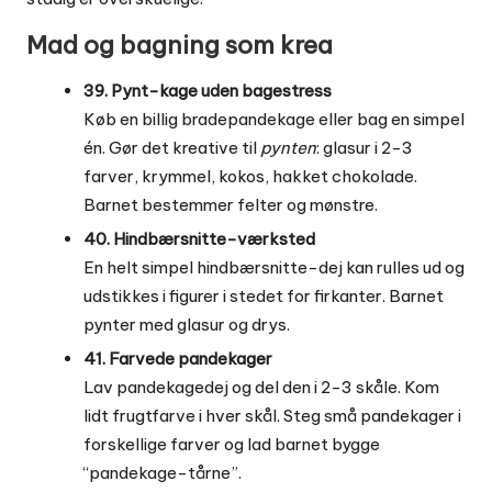
Mad og bagning som krea
39. Pynt-kage uden bagestress
Køb en billig bradepandekage eller bag en simpel
én. Gør det kreative til
pynten
: glasur i 2-3
farver, krymmel, kokos, hakket chokolade.
Barnet bestemmer felter og mønstre.
40. Hindbærsnitte-værksted
En helt simpel hindbærsnitte-dej kan rulles ud og
udstikkes i figurer i stedet for firkanter. Barnet
pynter med glasur og drys.
41. Farvede pandekager
Lav pandekagedej og del den i 2-3 skåle. Kom
lidt frugtfarve i hver skål. Steg små pandekager i
forskellige farver og lad barnet bygge
“pandekage-tårne”.