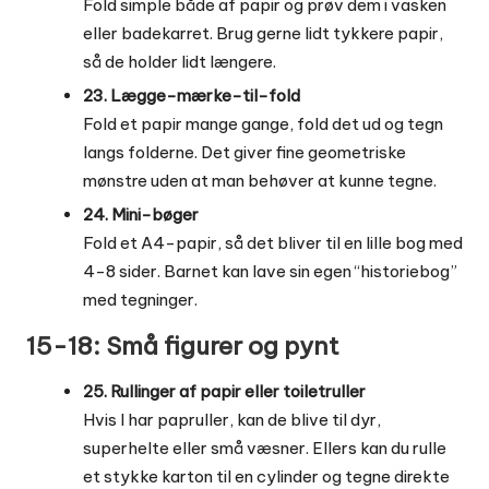
Fold simple både af papir og prøv dem i vasken
eller badekarret. Brug gerne lidt tykkere papir,
så de holder lidt længere.
23. Lægge-mærke-til-fold
Fold et papir mange gange, fold det ud og tegn
langs folderne. Det giver fine geometriske
mønstre uden at man behøver at kunne tegne.
24. Mini-bøger
Fold et A4-papir, så det bliver til en lille bog med
4-8 sider. Barnet kan lave sin egen “historiebog”
med tegninger.
15-18: Små figurer og pynt
25. Rullinger af papir eller toiletruller
Hvis I har papruller, kan de blive til dyr,
superhelte eller små væsner. Ellers kan du rulle
et stykke karton til en cylinder og tegne direkte