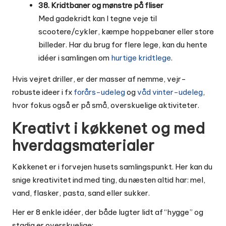
38. Kridtbaner og mønstre på fliser
Med gadekridt kan I tegne veje til
scootere/cykler, kæmpe hoppebaner eller store
billeder. Har du brug for flere lege, kan du hente
idéer i samlingen om
hurtige kridtlege
.
Hvis vejret driller, er der masser af nemme, vejr-
robuste ideer i fx
forårs-udeleg
og
våd vinter-udeleg
,
hvor fokus også er på små, overskuelige aktiviteter.
Kreativt i køkkenet og med
hverdagsmaterialer
Køkkenet er i forvejen husets samlingspunkt. Her kan du
snige kreativitet ind med ting, du næsten altid har: mel,
vand, flasker, pasta, sand eller sukker.
Her er 8 enkle idéer, der både lugter lidt af “hygge” og
stadig er overskuelige: