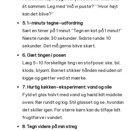
ét sammen. Leg med “må vi puste?” “Hvor højt
kan det blive?”
5. 1-minuts tegne-udfordring
Sæt en timer på 1 minut. “Tegn en kat på 1 minut!”
Næste runde: 30 sekunder. Sidste runde: 10
sekunder. Det må gerne blive skørt.
6. Gæt tingen i posen
Læg 5-10 forskellige ting i en stofpose: ske, bil,
klods, blyant. Barnet stikker hånden ned uden at
kigge og gætter ved at mærke.
7. Hurtig køkken-eksperiment: vand og olie
Fyld et glas halvt med vand og hæld lidt madolie
oveni. Rør rundt og kig. Stil glasset og se, hvordan
det skiller igen. For større børn kan du tilføje lidt
frugtfarve i vandet.
8. Tegn videre på min streg