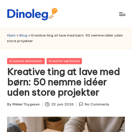
Skip
to
content
Hjem
»
Blog
»
Kreative ting at lave med børn: 50 nemme idéer uden
store projekter
Posted
Kreative aktiviteter
Kreativt værksted
in
Kreative ting at lave med
børn: 50 nemme idéer
uden store projekter
By
Mikkel Thygesen
23. juni 2026
No Comments
Posted
by