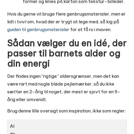
former og limes på karton som tekstur-billeder.
Hvis du gerne vil bruge flere genbrugsmaterialer, men er
lidt i tvivl om, hvad der er trygt at lege med, så kig på
guiden til genbrugsmaterialer
for at få ro i maven.
Sådan vælger du en idé, der
passer til barnets alder og
din energi
Der findes ingen “rigtige” aldersgrænser, men det kan
være rart med nogle bløde pejlemærker, så du ikke
sætter en 2-årig til noget, der mest er sjovt for en 9-
årig eller omvendt.
Brug denne lille oversigt som inspiration, ikke som regler:
Al
de