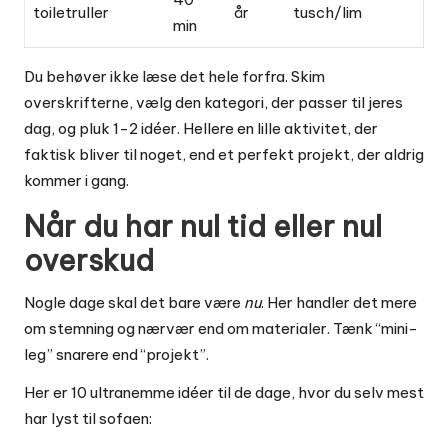
toiletruller
år
tusch/lim
min
Du behøver ikke læse det hele forfra. Skim
overskrifterne, vælg den kategori, der passer til jeres
dag, og pluk 1-2 idéer. Hellere en lille aktivitet, der
faktisk bliver til noget, end et perfekt projekt, der aldrig
kommer i gang.
Når du har nul tid eller nul
overskud
Nogle dage skal det bare være
nu
. Her handler det mere
om stemning og nærvær end om materialer. Tænk “mini-
leg” snarere end “projekt”.
Her er 10 ultranemme idéer til de dage, hvor du selv mest
har lyst til sofaen: