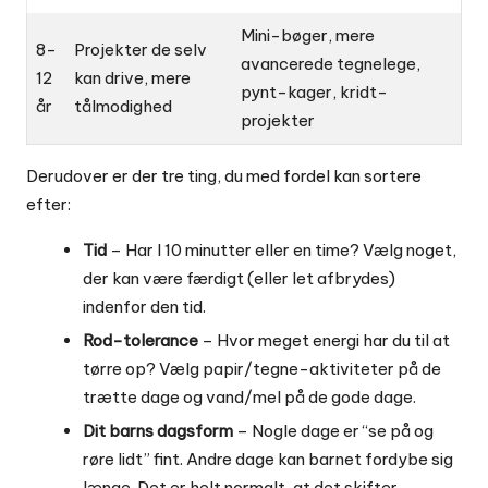
Mini-bøger, mere
8-
Projekter de selv
avancerede tegnelege,
12
kan drive, mere
pynt-kager, kridt-
år
tålmodighed
projekter
Derudover er der tre ting, du med fordel kan sortere
efter:
Tid
– Har I 10 minutter eller en time? Vælg noget,
der kan være færdigt (eller let afbrydes)
indenfor den tid.
Rod-tolerance
– Hvor meget energi har du til at
tørre op? Vælg papir/tegne-aktiviteter på de
trætte dage og vand/mel på de gode dage.
Dit barns dagsform
– Nogle dage er “se på og
røre lidt” fint. Andre dage kan barnet fordybe sig
længe. Det er helt normalt, at det skifter.