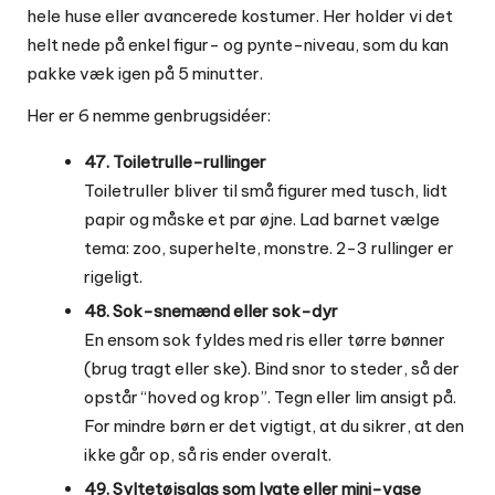
hele huse eller avancerede kostumer. Her holder vi det
helt nede på enkel figur- og pynte-niveau, som du kan
pakke væk igen på 5 minutter.
Her er 6 nemme genbrugsidéer:
47. Toiletrulle-rullinger
Toiletruller bliver til små figurer med tusch, lidt
papir og måske et par øjne. Lad barnet vælge
tema: zoo, superhelte, monstre. 2-3 rullinger er
rigeligt.
48. Sok-snemænd eller sok-dyr
En ensom sok fyldes med ris eller tørre bønner
(brug tragt eller ske). Bind snor to steder, så der
opstår “hoved og krop”. Tegn eller lim ansigt på.
For mindre børn er det vigtigt, at du sikrer, at den
ikke går op, så ris ender overalt.
49. Syltetøjsglas som lygte eller mini-vase