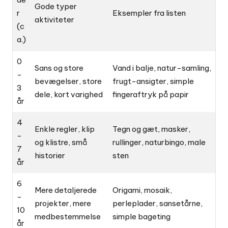
Gode typer
r
Eksempler fra listen
aktiviteter
(c
a.)
0
Sans og store
Vand i balje, natur-samling,
-
bevægelser, store
frugt-ansigter, simple
3
dele, kort varighed
fingeraftryk på papir
år
4
Enkle regler, klip
Tegn og gæt, masker,
-
og klistre, små
rullinger, naturbingo, male
7
historier
sten
år
6
Mere detaljerede
Origami, mosaik,
-
projekter, mere
perleplader, sansetårne,
10
medbestemmelse
simple bageting
år