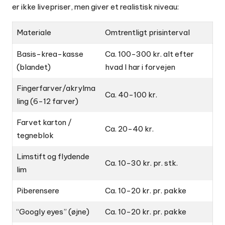
er ikke livepriser, men giver et realistisk niveau:
Materiale
Omtrentligt prisinterval
Basis-krea-kasse
Ca. 100-300 kr. alt efter
(blandet)
hvad I har i forvejen
Fingerfarver/akrylma
Ca. 40-100 kr.
ling (6-12 farver)
Farvet karton /
Ca. 20-40 kr.
tegneblok
Limstift og flydende
Ca. 10-30 kr. pr. stk.
lim
Piberensere
Ca. 10-20 kr. pr. pakke
“Googly eyes” (øjne)
Ca. 10-20 kr. pr. pakke