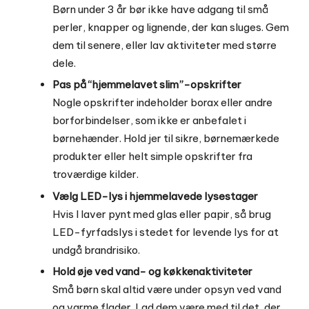
Børn under 3 år bør ikke have adgang til små
perler, knapper og lignende, der kan sluges. Gem
dem til senere, eller lav aktiviteter med større
dele.
Pas på “hjemmelavet slim”-opskrifter
Nogle opskrifter indeholder borax eller andre
borforbindelser, som ikke er anbefalet i
børnehænder. Hold jer til sikre, børnemærkede
produkter eller helt simple opskrifter fra
troværdige kilder.
Vælg LED-lys i hjemmelavede lysestager
Hvis I laver pynt med glas eller papir, så brug
LED-fyrfadslys i stedet for levende lys for at
undgå brandrisiko.
Hold øje ved vand- og køkkenaktiviteter
Små børn skal altid være under opsyn ved vand
og varme flader. Lad dem være med til det, der