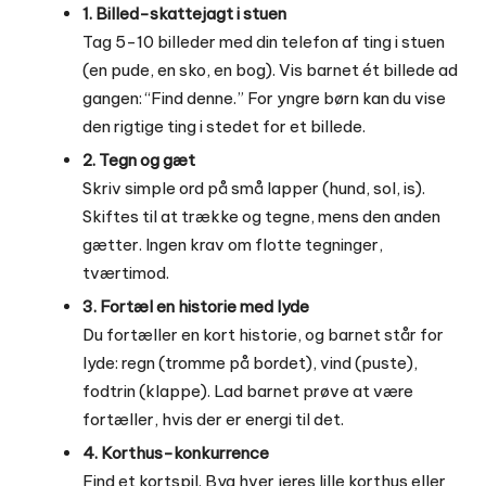
1. Billed-skattejagt i stuen
Tag 5-10 billeder med din telefon af ting i stuen
(en pude, en sko, en bog). Vis barnet ét billede ad
gangen: “Find denne.” For yngre børn kan du vise
den rigtige ting i stedet for et billede.
2. Tegn og gæt
Skriv simple ord på små lapper (hund, sol, is).
Skiftes til at trække og tegne, mens den anden
gætter. Ingen krav om flotte tegninger,
tværtimod.
3. Fortæl en historie med lyde
Du fortæller en kort historie, og barnet står for
lyde: regn (tromme på bordet), vind (puste),
fodtrin (klappe). Lad barnet prøve at være
fortæller, hvis der er energi til det.
4. Korthus-konkurrence
Find et kortspil. Byg hver jeres lille korthus eller