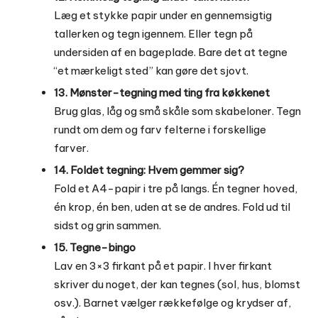
Læg et stykke papir under en gennemsigtig
tallerken og tegn igennem. Eller tegn på
undersiden af en bageplade. Bare det at tegne
“et mærkeligt sted” kan gøre det sjovt.
13. Mønster-tegning med ting fra køkkenet
Brug glas, låg og små skåle som skabeloner. Tegn
rundt om dem og farv felterne i forskellige
farver.
14. Foldet tegning: Hvem gemmer sig?
Fold et A4-papir i tre på langs. Én tegner hoved,
én krop, én ben, uden at se de andres. Fold ud til
sidst og grin sammen.
15. Tegne-bingo
Lav en 3×3 firkant på et papir. I hver firkant
skriver du noget, der kan tegnes (sol, hus, blomst
osv.). Barnet vælger rækkefølge og krydser af,