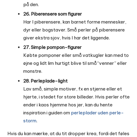
på den.
26. Piberensere som figurer
Har I piberensere, kan barnet forme mennesker,
dyr eller bogstaver. Små perler på piberensere
giver ekstra sjov, hvis I har det liggende.
27. Simple pompon-figurer
Købte pomponer eller små vatkugler kan med to
øjne og lidt lim hurtigt blive til små “venner” eller
monstre.
28. Perleplade-light
Lav små, simple motiver, fx en stjerne eller et
hjerte, i stedet for store billeder. Hvis perler ofte
ender i kaos hjemme hos jer, kan du hente
inspiration i guiden om
perleplader uden perle-
storm
.
Hvis du kan mærke, at du tit dropper krea, fordi det føles