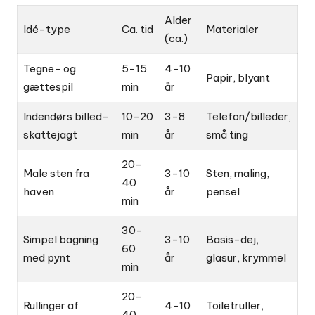
Alder
Idé-type
Ca. tid
Materialer
(ca.)
Tegne- og
5-15
4-10
Papir, blyant
gættespil
min
år
Indendørs billed-
10-20
3-8
Telefon/billeder,
skattejagt
min
år
små ting
20-
Male sten fra
3-10
Sten, maling,
40
haven
år
pensel
min
30-
Simpel bagning
3-10
Basis-dej,
60
med pynt
år
glasur, krymmel
min
20-
Rullinger af
4-10
Toiletruller,
40