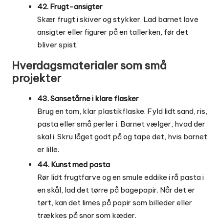
42. Frugt-ansigter
Skær frugt i skiver og stykker. Lad barnet lave
ansigter eller figurer på en tallerken, før det
bliver spist.
Hverdagsmaterialer som små
projekter
43. Sansetårne i klare flasker
Brug en tom, klar plastikflaske. Fyld lidt sand, ris,
pasta eller små perler i. Barnet vælger, hvad der
skal i. Skru låget godt på og tape det, hvis barnet
er lille.
44. Kunst med pasta
Rør lidt frugtfarve og en smule eddike i rå pasta i
en skål, lad det tørre på bagepapir. Når det er
tørt, kan det limes på papir som billeder eller
trækkes på snor som kæder.