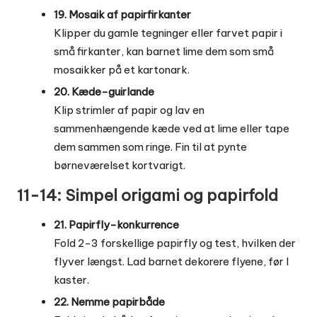
19. Mosaik af papirfirkanter
Klipper du gamle tegninger eller farvet papir i
små firkanter, kan barnet lime dem som små
mosaikker på et kartonark.
20. Kæde-guirlande
Klip strimler af papir og lav en
sammenhængende kæde ved at lime eller tape
dem sammen som ringe. Fin til at pynte
børneværelset kortvarigt.
11-14: Simpel origami og papirfold
21. Papirfly-konkurrence
Fold 2-3 forskellige papirfly og test, hvilken der
flyver længst. Lad barnet dekorere flyene, før I
kaster.
22. Nemme papirbåde