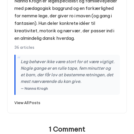
Nanna Krogh er legespecialist og familievejleder
med pædagogisk baggrund og en forkærlighed
for nemme lege, der giver ro i maven (og gang i
fantasien). Hun deler konkrete idéer til
kreativitet, motorik og nærvær, der passer ind i
en almindelig dansk hverdag.
36 articles
“
Leg behøver ikke være stort for at være vigtigt.
Nogle gange er en rulle tape, fem minutter og
et barn, der får lov at bestemme retningen, det
mest nærværende du kan give.
— Nanna Krogh
View All Posts
1 Comment