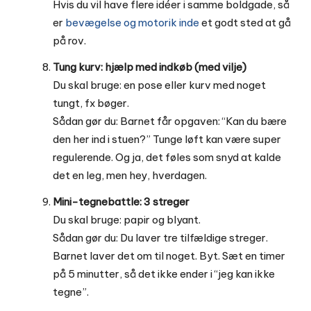
Hvis du vil have flere idéer i samme boldgade, så
er
bevægelse og motorik inde
et godt sted at gå
på rov.
Tung kurv: hjælp med indkøb (med vilje)
Du skal bruge: en pose eller kurv med noget
tungt, fx bøger.
Sådan gør du: Barnet får opgaven: “Kan du bære
den her ind i stuen?” Tunge løft kan være super
regulerende. Og ja, det føles som snyd at kalde
det en leg, men hey, hverdagen.
Mini-tegnebattle: 3 streger
Du skal bruge: papir og blyant.
Sådan gør du: Du laver tre tilfældige streger.
Barnet laver det om til noget. Byt. Sæt en timer
på 5 minutter, så det ikke ender i “jeg kan ikke
tegne”.