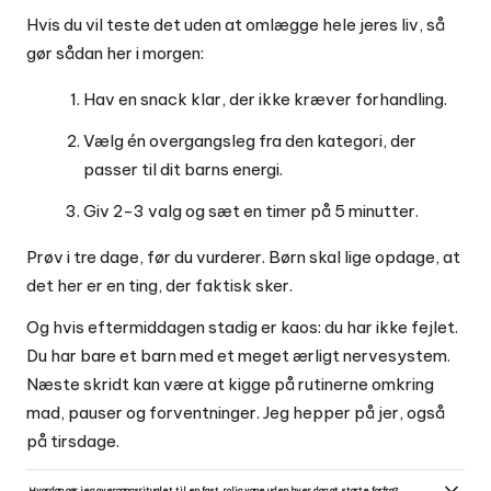
Hvis du vil teste det uden at omlægge hele jeres liv, så
gør sådan her i morgen:
Hav en snack klar, der ikke kræver forhandling.
Vælg én overgangsleg fra den kategori, der
passer til dit barns energi.
Giv 2-3 valg og sæt en timer på 5 minutter.
Prøv i tre dage, før du vurderer. Børn skal lige opdage, at
det her er en ting, der faktisk sker.
Og hvis eftermiddagen stadig er kaos: du har ikke fejlet.
Du har bare et barn med et meget ærligt nervesystem.
Næste skridt kan være at kigge på rutinerne omkring
mad, pauser og forventninger. Jeg hepper på jer, også
på tirsdage.
Hvordan gør jeg overgangsritualet til en fast, rolig vane uden hver dag at starte forfra?