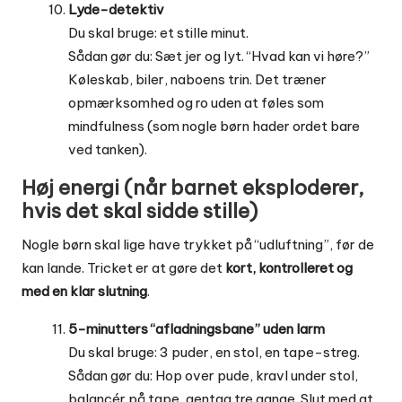
Lyde-detektiv
Du skal bruge: et stille minut.
Sådan gør du: Sæt jer og lyt. “Hvad kan vi høre?”
Køleskab, biler, naboens trin. Det træner
opmærksomhed og ro uden at føles som
mindfulness (som nogle børn hader ordet bare
ved tanken).
Høj energi (når barnet eksploderer,
hvis det skal sidde stille)
Nogle børn skal lige have trykket på “udluftning”, før de
kan lande. Tricket er at gøre det
kort, kontrolleret og
med en klar slutning
.
5-minutters “afladningsbane” uden larm
Du skal bruge: 3 puder, en stol, en tape-streg.
Sådan gør du: Hop over pude, kravl under stol,
balancér på tape, gentag tre gange. Slut med at