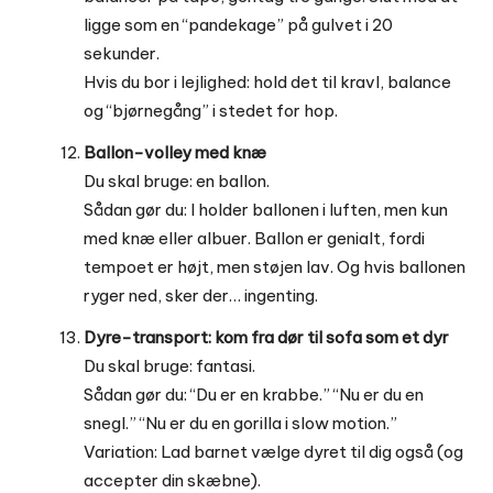
ligge som en “pandekage” på gulvet i 20
sekunder.
Hvis du bor i lejlighed: hold det til kravl, balance
og “bjørnegång” i stedet for hop.
Ballon-volley med knæ
Du skal bruge: en ballon.
Sådan gør du: I holder ballonen i luften, men kun
med knæ eller albuer. Ballon er genialt, fordi
tempoet er højt, men støjen lav. Og hvis ballonen
ryger ned, sker der… ingenting.
Dyre-transport: kom fra dør til sofa som et dyr
Du skal bruge: fantasi.
Sådan gør du: “Du er en krabbe.” “Nu er du en
snegl.” “Nu er du en gorilla i slow motion.”
Variation: Lad barnet vælge dyret til dig også (og
accepter din skæbne).