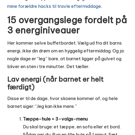
mine forældre hacks til travle eftermiddage
.
15 overgangslege fordelt på
3 energiniveauer
Her kommer selve buffetbordet. Vælg ud fra dit barns
energi, ikke din drøm om en hyggelig eftermiddag. Og ja:
nogle dage er “leg” bare, at barnet ligger på gulvet og
bliver en sten i tre minutter. Det tæller.
Lav energi (når barnet er helt
færdigt)
Disse er til de dage, hvor skoene kommer af, og hele
barnet siger: “Jeg kan ikke mere.”
Tæppe-hule + 3-valgs-menu
Du skal bruge: et tæppe, en sofa eller et bord.
Sådan gør du: Byg en lille hule på 1 minut. Sæt