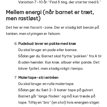
Variation 7-10 år: “Find 5 ting, der starter med S.”
Mellem energi (når barnet er træt,
men rastløst)
Det her er min favorit-zone. Der er stadig lidt benzin på
tanken, men styringen er følsom.
Pudebud: lever en pakke med knæ
Du skal bruge: en pude eller bamse.
Sådan gør du: Barnet skal flytte “pakken” fra A til
B uden hænder. Kun knæ, albuer eller pande. Det
bliver fjollet, men stadig roligt i tempo.
Malertape-sti i entréen
Du skal bruge: en rulle malertape.
Sådan gør du: Sæt 2-3 baner tape på gulvet.
Barnet går “langs floden” og må kun træde på
tape. Tilføj en “bro” (en stol) hvis energien stiger.