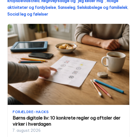
kropsbevidsthed
,
Regnvejrsdage og “jeg keder mig”
,
Rolige
aktiviteter og fordybelse
,
Sanseleg
,
Selskabslege og familielek
,
Social leg og følelser
FORÆLDRE-HACKS
Børns digitale liv: 10 konkrete regler og aftaler der
virker i hverdagen
7. august 2026