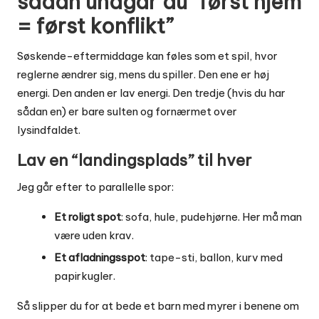
sådan undgår du “først hjem
= først konflikt”
Søskende-eftermiddage kan føles som et spil, hvor
reglerne ændrer sig, mens du spiller. Den ene er høj
energi. Den anden er lav energi. Den tredje (hvis du har
sådan en) er bare sulten og fornærmet over
lysindfaldet.
Lav en “landingsplads” til hver
Jeg går efter to parallelle spor:
Et roligt spot
: sofa, hule, pudehjørne. Her må man
være uden krav.
Et afladningsspot
: tape-sti, ballon, kurv med
papirkugler.
Så slipper du for at bede et barn med myrer i benene om