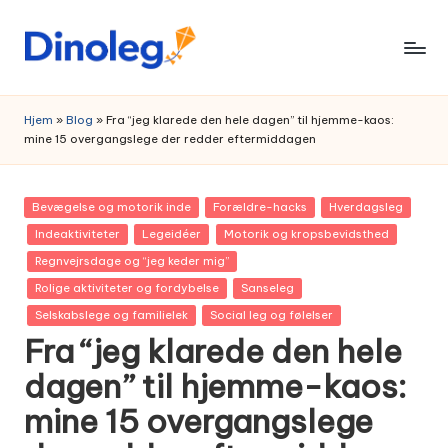
Skip
to
content
Hjem
»
Blog
»
Fra “jeg klarede den hele dagen” til hjemme-kaos:
mine 15 overgangslege der redder eftermiddagen
Posted
Bevægelse og motorik inde
Forældre-hacks
Hverdagsleg
in
Indeaktiviteter
Legeidéer
Motorik og kropsbevidsthed
Regnvejrsdage og “jeg keder mig”
Rolige aktiviteter og fordybelse
Sanseleg
Selskabslege og familielek
Social leg og følelser
Fra “jeg klarede den hele
dagen” til hjemme-kaos:
mine 15 overgangslege