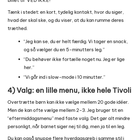
billet til “VED IKKE!”
Tænk i stedet: en kort, tydelig kontakt, hvor du siger,
hvad der skal ske, og du viser, at du kan rumme deres
træthed.
“Jeg kan se, du er helt færdig. Vi tager en snack,
og så vælger du en 5-minutters leg.”
“Du behøver ikke fortælle noget nu. Jeg er lige
her.”
“Vi går ind i slow-mode i 10 minutter.”
4) Valg: en lille menu, ikke hele Tivoli
Overtrætte børn kan ikke vælge mellem 20 gode idéer.
Men de kan ofte vælge mellem 2-3. Jeg bruger tit en
“eftermiddagsmenu” med faste valg. Det gør alt mindre
personligt, når barnet siger nej til dig, men ja til en leg.
Du kan også snuppe flere hverdagsgreb i samme stil i