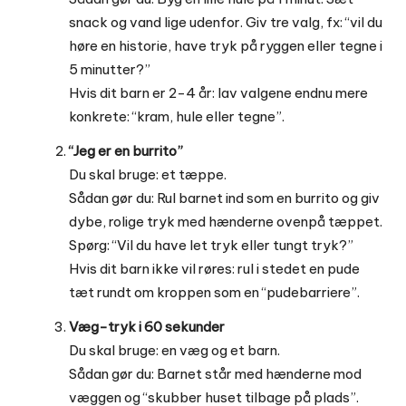
snack og vand lige udenfor. Giv tre valg, fx: “vil du
høre en historie, have tryk på ryggen eller tegne i
5 minutter?”
Hvis dit barn er 2-4 år: lav valgene endnu mere
konkrete: “kram, hule eller tegne”.
“Jeg er en burrito”
Du skal bruge: et tæppe.
Sådan gør du: Rul barnet ind som en burrito og giv
dybe, rolige tryk med hænderne ovenpå tæppet.
Spørg: “Vil du have let tryk eller tungt tryk?”
Hvis dit barn ikke vil røres: rul i stedet en pude
tæt rundt om kroppen som en “pudebarriere”.
Væg-tryk i 60 sekunder
Du skal bruge: en væg og et barn.
Sådan gør du: Barnet står med hænderne mod
væggen og “skubber huset tilbage på plads”.