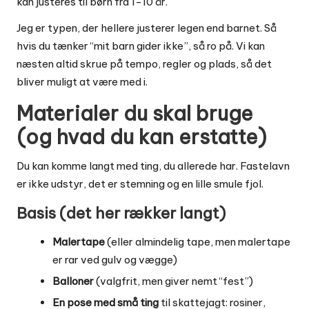
kan justeres til børn fra 1-10 år.
Jeg er typen, der hellere justerer legen end barnet. Så
hvis du tænker “mit barn gider ikke”, så ro på. Vi kan
næsten altid skrue på tempo, regler og plads, så det
bliver muligt at være med i.
Materialer du skal bruge
(og hvad du kan erstatte)
Du kan komme langt med ting, du allerede har. Fastelavn
er ikke udstyr, det er stemning og en lille smule fjol.
Basis (det her rækker langt)
Malertape
(eller almindelig tape, men malertape
er rar ved gulv og vægge)
Balloner
(valgfrit, men giver nemt “fest”)
En pose med små ting
til skattejagt: rosiner,