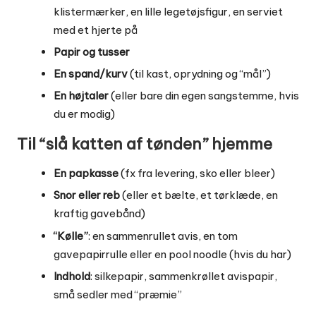
klistermærker, en lille legetøjsfigur, en serviet
med et hjerte på
Papir og tusser
En spand/kurv
(til kast, oprydning og “mål”)
En højtaler
(eller bare din egen sangstemme, hvis
du er modig)
Til “slå katten af tønden” hjemme
En papkasse
(fx fra levering, sko eller bleer)
Snor eller reb
(eller et bælte, et tørklæde, en
kraftig gavebånd)
“Kølle”
: en sammenrullet avis, en tom
gavepapirrulle eller en pool noodle (hvis du har)
Indhold
: silkepapir, sammenkrøllet avispapir,
små sedler med “præmie”