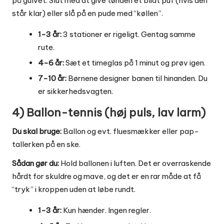
på gulvet. Slut med at give tønden et blidt puf (hvis den
står klar) eller slå på en pude med “køllen”.
1-3 år:
3 stationer er rigeligt. Gentag samme
rute.
4-6 år:
Sæt et timeglas på 1 minut og prøv igen.
7-10 år:
Børnene designer banen til hinanden. Du
er sikkerhedsvagten.
4) Ballon-tennis (høj puls, lav larm)
Du skal bruge:
Ballon og evt. fluesmækker eller pap-
tallerken på en ske.
Sådan gør du:
Hold ballonen i luften. Det er overraskende
hårdt for skuldre og mave, og det er en rar måde at få
“tryk” i kroppen uden at løbe rundt.
1-3 år:
Kun hænder. Ingen regler.