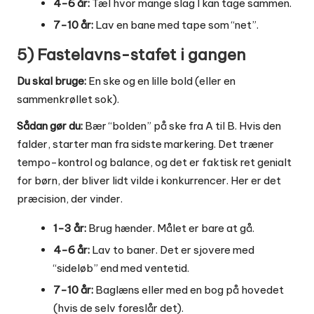
4-6 år:
Tæl hvor mange slag I kan tage sammen.
7-10 år:
Lav en bane med tape som “net”.
5) Fastelavns-stafet i gangen
Du skal bruge:
En ske og en lille bold (eller en
sammenkrøllet sok).
Sådan gør du:
Bær “bolden” på ske fra A til B. Hvis den
falder, starter man fra sidste markering. Det træner
tempo-kontrol og balance, og det er faktisk ret genialt
for børn, der bliver lidt vilde i konkurrencer. Her er det
præcision, der vinder.
1-3 år:
Brug hænder. Målet er bare at gå.
4-6 år:
Lav to baner. Det er sjovere med
“sideløb” end med ventetid.
7-10 år:
Baglæns eller med en bog på hovedet
(hvis de selv foreslår det).