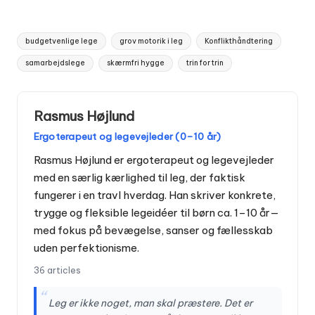
Tags:
budgetvenlige lege
grov motorik i leg
Konflikthåndtering
samarbejdslege
skærmfri hygge
trin for trin
Rasmus Højlund
Ergoterapeut og legevejleder (0–10 år)
Rasmus Højlund er ergoterapeut og legevejleder
med en særlig kærlighed til leg, der faktisk
fungerer i en travl hverdag. Han skriver konkrete,
trygge og fleksible legeidéer til børn ca. 1–10 år—
med fokus på bevægelse, sanser og fællesskab
uden perfektionisme.
36 articles
“
Leg er ikke noget, man skal præstere. Det er