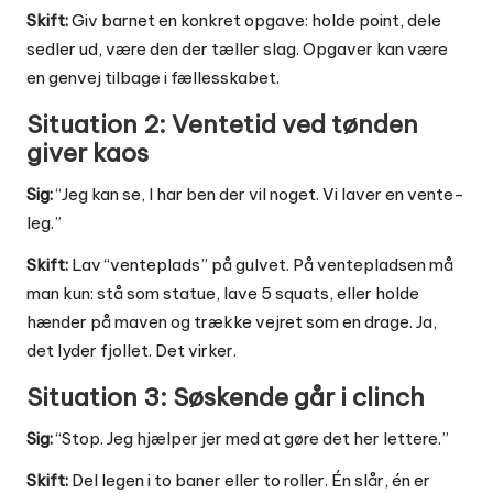
Skift:
Giv barnet en konkret opgave: holde point, dele
sedler ud, være den der tæller slag. Opgaver kan være
en genvej tilbage i fællesskabet.
Situation 2: Ventetid ved tønden
giver kaos
Sig:
“Jeg kan se, I har ben der vil noget. Vi laver en vente-
leg.”
Skift:
Lav “venteplads” på gulvet. På ventepladsen må
man kun: stå som statue, lave 5 squats, eller holde
hænder på maven og trække vejret som en drage. Ja,
det lyder fjollet. Det virker.
Situation 3: Søskende går i clinch
Sig:
“Stop. Jeg hjælper jer med at gøre det her lettere.”
Skift:
Del legen i to baner eller to roller. Én slår, én er