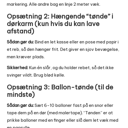
markering. Alle andre bag en linje 2 meter væk.
Opsætning 2: Hængende “tønde” i
dørkarm (kun hvis du kan lave
afstand)
Sådan gør du:
Bind en let kasse eller en pose med papir i
et reb, så den hænger frit. Det giver en sjov bevægelse,
men kræver plads.
Sikkerhed:
Kun én slår, og du holder rebet, så det ikke
svinger vildt. Brug blød kølle.
Opsætning 3: Ballon-tønde (til de
mindste)
Sådan gør du:
Sæt 6-10 balloner fast på en snor eller
tape dem på en dør (med malertape). “Tønden” er at
prikke balloner med en finger eller slå dem let væk med
en paprulle.