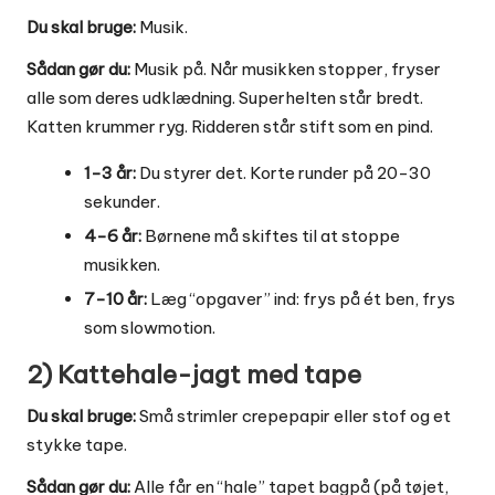
Du skal bruge:
Musik.
Sådan gør du:
Musik på. Når musikken stopper, fryser
alle som deres udklædning. Superhelten står bredt.
Katten krummer ryg. Ridderen står stift som en pind.
1-3 år:
Du styrer det. Korte runder på 20-30
sekunder.
4-6 år:
Børnene må skiftes til at stoppe
musikken.
7-10 år:
Læg “opgaver” ind: frys på ét ben, frys
som slowmotion.
2) Kattehale-jagt med tape
Du skal bruge:
Små strimler crepepapir eller stof og et
stykke tape.
Sådan gør du:
Alle får en “hale” tapet bagpå (på tøjet,