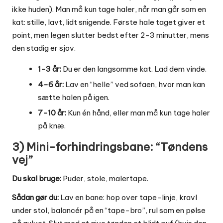
ikke huden). Man må kun tage haler, når man går som en
kat: stille, lavt, lidt snigende. Første hale taget giver et
point, men legen slutter bedst efter 2-3 minutter, mens
den stadig er sjov.
1-3 år:
Du er den langsomme kat. Lad dem vinde.
4-6 år:
Lav en “helle” ved sofaen, hvor man kan
sætte halen på igen.
7-10 år:
Kun én hånd, eller man må kun tage haler
på knæ.
3) Mini-forhindringsbane: “Tøndens
vej”
Du skal bruge:
Puder, stole, malertape.
Sådan gør du:
Lav en bane: hop over tape-linje, kravl
under stol, balancér på en “tape-bro”, rul som en pølse