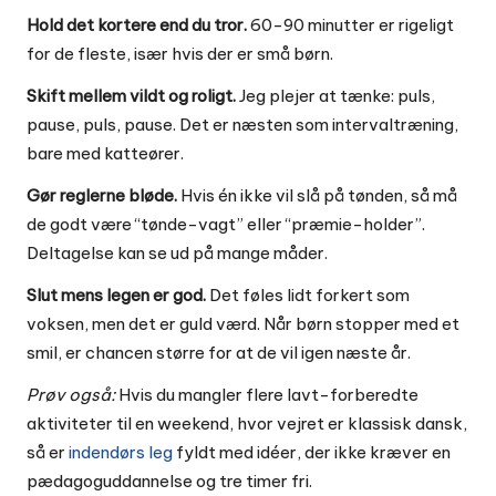
Hold det kortere end du tror.
60-90 minutter er rigeligt
for de fleste, især hvis der er små børn.
Skift mellem vildt og roligt.
Jeg plejer at tænke: puls,
pause, puls, pause. Det er næsten som intervaltræning,
bare med katteører.
Gør reglerne bløde.
Hvis én ikke vil slå på tønden, så må
de godt være “tønde-vagt” eller “præmie-holder”.
Deltagelse kan se ud på mange måder.
Slut mens legen er god.
Det føles lidt forkert som
voksen, men det er guld værd. Når børn stopper med et
smil, er chancen større for at de vil igen næste år.
Prøv også:
Hvis du mangler flere lavt-forberedte
aktiviteter til en weekend, hvor vejret er klassisk dansk,
så er
indendørs leg
fyldt med idéer, der ikke kræver en
pædagoguddannelse og tre timer fri.