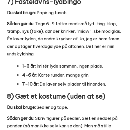
7) Fastelavns-lydbingo
Du skal bruge:
Papir og tusch.
Sådan gør du:
Tegn 6-9 felter med små lyd-ting: klap,
tramp, nys (fake), dør der knirker, “miaw”, ske mod glas.
Én laver lyden, de andre krydser af. Ja, jeg er ham faren,
der optager hverdagslyde på altanen. Det her er min
undskyldning.
1-3 år:
Imitér lyde sammen, ingen plade.
4-6 år:
Korte runder, mange grin.
7-10 år:
De laver selv plader til hinanden.
8) Gæt et kostume (uden at se)
Du skal bruge:
Sedler og tape.
Sådan gør du:
Skriv figurer på sedler. Sæt en seddel på
panden (så man ikke selv kan se den). Man må stille