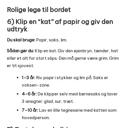
Rolige lege til bordet
6) Klip en “kat” af papir og giv den
udtryk
Du skal bruge:
Papir, saks, lim.
Sådan gør du:
Klip en kat. Giv den øjenbryn, tænder, hat
eller et alt for stort slips. Den må gerne være grim. Grim
er tit sjovest.
1-3 år:
Riv papir i stykker og lim på. Saks er
voksen-zone.
4-6 år:
De klipper selv med børnesaks og laver
3 ansigter: glad, sur, træt.
7-10 år:
Lav en lille tegneserie med katten som
hovedperson.