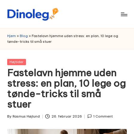
Skip
to
content
Hjem
»
Blog
»
Fastelavn hjemme uden stress: en plan, 10 lege og
tønde-tricks til små stuer
Posted
Højtider
in
Fastelavn hjemme uden
stress: en plan, 10 lege og
tønde-tricks til små
stuer
By
Rasmus Højlund
26. februar 2026
1 Comment
Posted
by