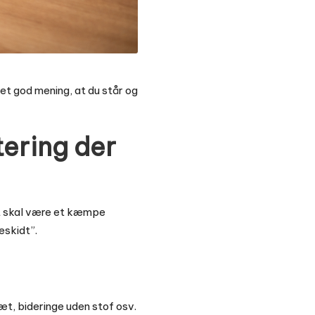
ret god mening, at du står og
tering der
et skal være et kæmpe
eskidt”.
æt, bideringe uden stof osv.