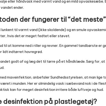
n balje eller håndvask med varmt vand og en mild opvaskesæbe. 
r vandet ender.
den der fungerer til “det meste”
d lunkent til varmt vand (ikke skoldende) og en smule opvaskemi
tter, hvis det er meget fedtet eller støvet.
ud til at komme ned i riller og revner. En gammel tandbørste er gen
r lidt indtørret havregrød.
 vandet godt af og læg det til tørre på et håndklæde. Sørg for, a
ud.
 med maveinfektion, anbefaler Sundhedsstyrelsen, at man lige t
r været i munden. Her er almindelig vask i sæbevand nok i de fles
faktisk kan for meget desinfektion irritere både luftveje og hud.
 desinfektion på plastlegetøj?