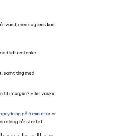
tå i vand, men sagtens kan
 med lidt omtanke.
et, samt ting med
 til i morgen? Eller vaske
oprydning på 5 minutter
er
du aldrig får startet.