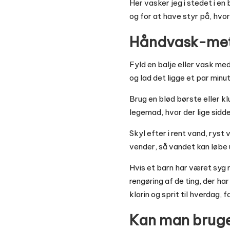
Her vasker jeg i stedet i e
og for at have styr på, hvo
Håndvask-meto
Fyld en balje eller vask me
og lad det ligge et par minu
Brug en blød børste eller kl
legemad, hvor der lige sidde
Skyl efter i rent vand, ryst
vender, så vandet kan løbe 
Hvis et barn har været syg
rengøring af de ting, der ha
klorin og sprit til hverdag, 
Kan man bruge