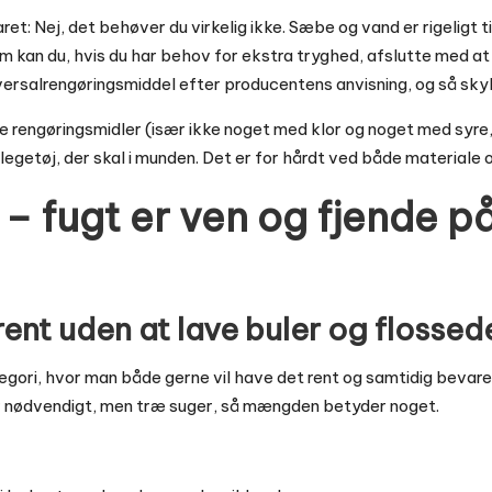
ret: Nej, det behøver du virkelig ikke. Sæbe og vand er rigeligt t
 kan du, hvis du har behov for ekstra tryghed, afslutte med at t
iversalrengøringsmiddel efter producentens anvisning, og så sky
ge rengøringsmidler (især ikke noget med klor og noget med syre, f
 legetøj, der skal i munden. Det er for hårdt ved både materiale
 – fugt er ven og fjende 
ent uden at lave buler og flossed
egori, hvor man både gerne vil have det rent og samtidig bevare 
er nødvendigt, men træ suger, så mængden betyder noget.