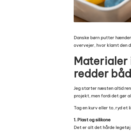
Danske børn putter hænderne 
overvejer, hvor klamt den de
Materialer 
redder båd
Jeg starter næsten altid re
projekt, men fordi det gør a
Tag en kurv eller to, ryd et 
1. Plast og silikone
Det er alt det hårde legetø