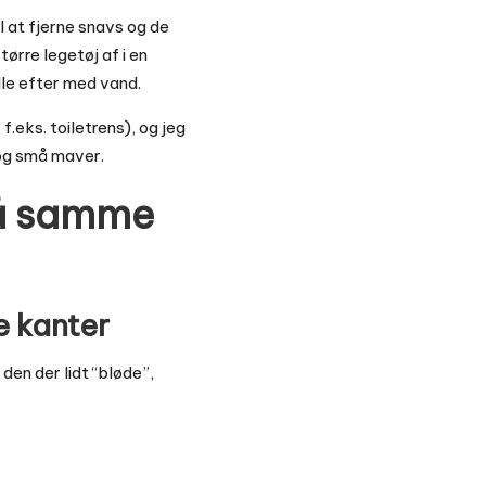
il at fjerne snavs og de
ørre legetøj af i en
lle efter med vand.
.eks. toiletrens), og jeg
 og små maver.
på samme
e kanter
den der lidt “bløde”,