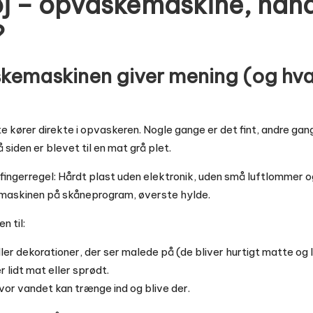
øj – opvaskemaskine, hånd
?
kemaskinen giver mening (og hvad
te kører direkte i opvaskeren. Nogle gange er det fint, andre ga
 siden er blevet til en mat grå plet.
fingerregel: Hårdt plast uden elektronik, uden små luftlommer 
kemaskinen på skåneprogram, øverste hylde.
 til:
er dekorationer, der ser malede på (de bliver hurtigt matte og l
er lidt mat eller sprødt.
vor vandet kan trænge ind og blive der.