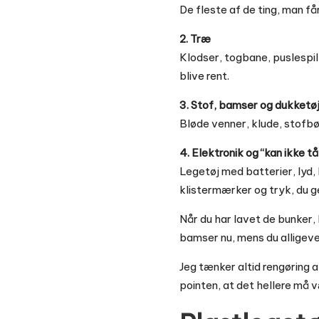
De fleste af de ting, man få
2. Træ
Klodser, togbane, puslespil,
blive rent.
3. Stof, bamser og dukketø
Bløde venner, klude, stofbø
4. Elektronik og “kan ikke t
Legetøj med batterier, lyd, 
klistermærker og tryk, du ge
Når du har lavet de bunker, 
bamser nu, mens du alligev
Jeg tænker altid rengøring a
pointen, at det hellere må v