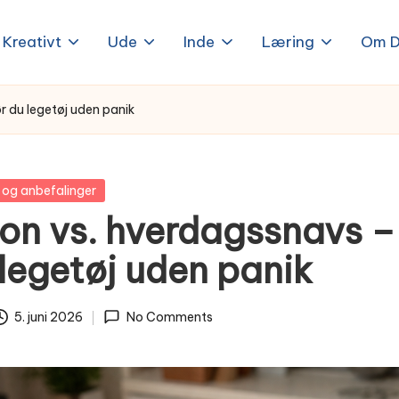
Kreativt
Ude
Inde
Læring
Om D
r du legetøj uden panik
 og anbefalinger
ion vs. hverdagssnavs 
legetøj uden panik
5. juni 2026
No Comments