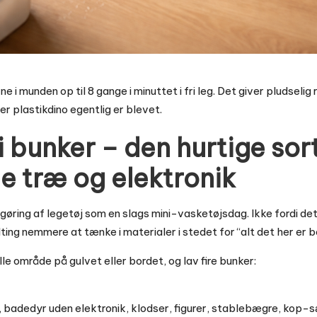
i munden op til 8 gange i minuttet i fri leg. Det giver pludselig 
r plastikdino egentlig er blevet.
i bunker – den hurtige sor
e træ og elektronik
ngøring af legetøj som en slags mini-vasketøjsdag. Ikke fordi d
lting nemmere at tænke i materialer i stedet for “alt det her er b
lille område på gulvet eller bordet, og lav fire bunker:
j, badedyr uden elektronik, klodser, figurer, stablebægre, kop-s