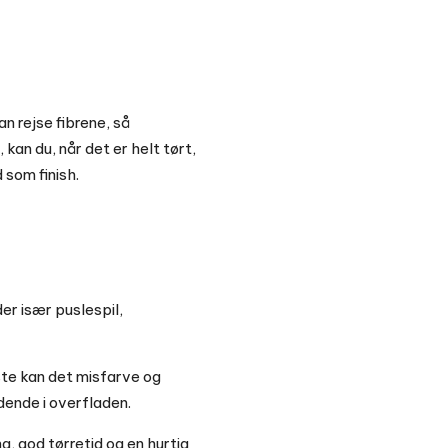
n rejse fibrene, så
kan du, når det er helt tørt,
 som finish.
der især puslespil,
rste kan det misfarve og
ddende i overfladen.
ng, god tørretid og en hurtig