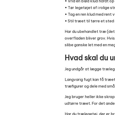
• Vrid en blød klud hårdt o
• Tør legetøjet af i rolige st
• Tag en ren klud med rent 
• Stil træet til tørre et st
Har du ubehandlet træ (det 
overfladen bliver grov. Hvis
slibe ganske let med en mege
Hvad skal du 
Jeg undgår at lægge træleget
Langvarig fugt kan få træet t
træfigurer og dele med små
Jeg bruger heller ikke skrap
udtørre træet. For det andet
Har du trælegetøj, der er bru