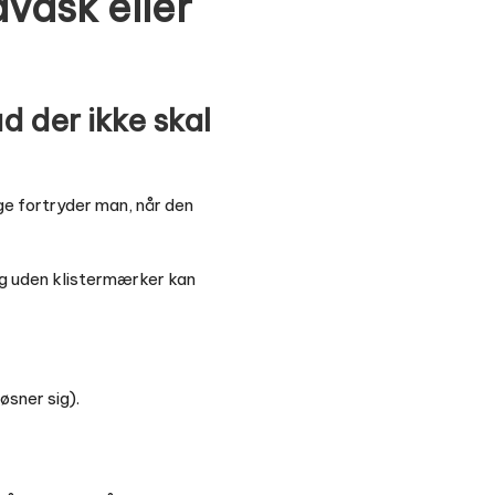
vask eller
 der ikke skal
nge fortryder man, når den
og uden klistermærker kan
øsner sig).