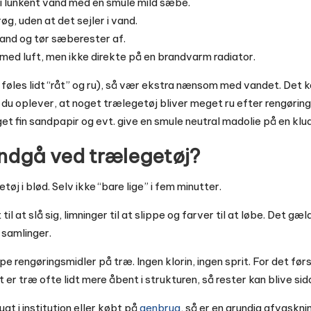
p i lunkent vand med en smule mild sæbe.
røg, uden at det sejler i vand.
vand og tør sæberester af.
ed med luft, men ikke direkte på en brandvarm radiator.
føles lidt “råt” og ru), så vær ekstra nænsom med vandet. Det ka
 du oplever, at noget trælegetøj bliver meget ru efter rengøring, 
t fin sandpapir og evt. give en smule neutral madolie på en klud
undgå ved trælegetøj?
øj i blød. Selv ikke “bare lige” i fem minutter.
il at slå sig, limninger til at slippe og farver til at løbe. Det gæl
 samlinger.
pe rengøringsmidler på træ. Ingen klorin, ingen sprit. For det fø
 er træ ofte lidt mere åbent i strukturen, så rester kan blive si
gt i institution eller købt på
genbrug
, så er en grundig afvaskni