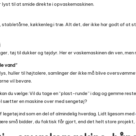
r lyst til at smide direkte i opvaskemaskinen.
 stabletårne, køkkenleg i træ. Alt det, der ikke har godt af at s
j
ger, tøj til dukker og tøjdyr. Her er vaskemaskinen din ven, men
åle vand”
lys, huller til højtalere, samlinger der ikke må blive oversvømm
rne vil bevare.
kan du vælge: Vil du tage en “plast-runde” i dag og gemme resten
el sætter en maskine over med sengetøj?
f legetøj ind som en del af almindelig hverdag. Lidt ligesom med
ære små bidder, du faktisk får gjort, end det helt store projekt, 