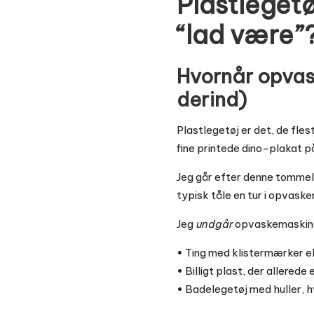
Plastleget
“lad være”
Hvornår opvas
derind)
Plastlegetøj er det, de fles
fine printede dino-plakat på
Jeg går efter denne tommel
typisk tåle en tur i opvas
Jeg
undgår
opvaskemaskinen
• Ting med klistermærker ell
• Billigt plast, der allerede 
• Badelegetøj med huller, h