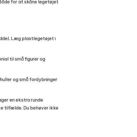
Både for at skåne legetøjet
ddel. Læg plastlegetøjet i
ial til små figurer og
t huller og små fordybninger
ager en ekstra runde
te tilfælde. Du behøver ikke