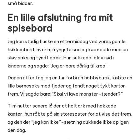
små bidder.
En lille afslutning fra mit
spisebord
Jeg kan stadig huske en eftermiddag ved vores gamle
køkkenbord, hvor min yngste sad og kæmpede med en
sløv saks og tyndt papir. Hun sukkede, blev rød i
kinderne og sagde: “Jeg er bare dårlig til krea”.
Dagen efter tog jeg en tur forbi en hobbybutik, købte en
lille børnesaks med fjeder og fandt noget tykt karton
frem. Vi sagde bare: “Skal vi lave monster-tænder?”
Ti minutter senere lå der et helt ark med hakkede
kanter, hun råbte på sin storesøster for at vise det frem,
og den der “jeg kan ikke”-sætning dukkede ikke op igen
den dag.