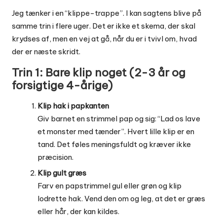
Jeg tænker i en “klippe-trappe”. I kan sagtens blive på
samme trin i flere uger. Det er ikke et skema, der skal
krydses af, men en vej at gå, når du er i tvivl om, hvad
der er næste skridt.
Trin 1: Bare klip noget (2-3 år og
forsigtige 4-årige)
Klip hak i papkanten
Giv barnet en strimmel pap og sig: “Lad os lave
et monster med tænder”. Hvert lille klip er en
tand. Det føles meningsfuldt og kræver ikke
præcision.
Klip gult græs
Farv en papstrimmel gul eller grøn og klip
lodrette hak. Vend den om og leg, at det er græs
eller hår, der kan kildes.