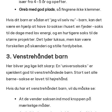
især fra 4-5 år og opefter.
Greb med god plads
, så fingrene ikke klemmer.
Hvis dit barn er sådan et “jeg vil selv nu”-barn, kan det
være en hjælp at have
to
sakse i huset: en fjeder-saks
til de dage med lav energi, og en hurtigere saks til de
større projekter. Det lyder luksus, men kan være
forskellen på skænderi og stille fordybelse.
3. Venstrehåndet barn
Her bliver jeg lige lidt skarp: En “universalsaks” er
sjældent god til venstrehåndede børn. Stort set alle
børne-sakse er lavet til højrehånd.
Hvis du har et venstrehåndet barn, vil du måske se:
At de vender saksen ind mod kroppen på
mærkelige måder.