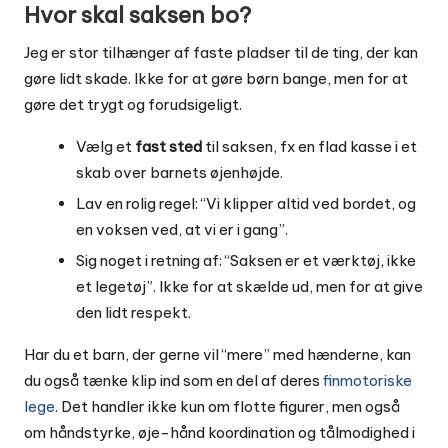
Hvor skal saksen bo?
Jeg er stor tilhænger af faste pladser til de ting, der kan
gøre lidt skade. Ikke for at gøre børn bange, men for at
gøre det trygt og forudsigeligt.
Vælg et
fast sted
til saksen, fx en flad kasse i et
skab over barnets øjenhøjde.
Lav en rolig regel: “Vi klipper altid ved bordet, og
en voksen ved, at vi er i gang”.
Sig noget i retning af: “Saksen er et værktøj, ikke
et legetøj”. Ikke for at skælde ud, men for at give
den lidt respekt.
Har du et barn, der gerne vil “mere” med hænderne, kan
du også tænke klip ind som en del af deres
finmotoriske
lege
. Det handler ikke kun om flotte figurer, men også
om håndstyrke, øje-hånd koordination og tålmodighed i