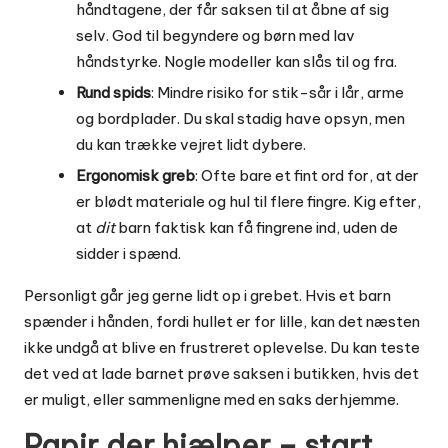
håndtagene, der får saksen til at åbne af sig
selv. God til begyndere og børn med lav
håndstyrke. Nogle modeller kan slås til og fra.
Rund spids
: Mindre risiko for stik-sår i lår, arme
og bordplader. Du skal stadig have opsyn, men
du kan trække vejret lidt dybere.
Ergonomisk greb
: Ofte bare et fint ord for, at der
er blødt materiale og hul til flere fingre. Kig efter,
at
dit
barn faktisk kan få fingrene ind, uden de
sidder i spænd.
Personligt går jeg gerne lidt op i grebet. Hvis et barn
spænder i hånden, fordi hullet er for lille, kan det næsten
ikke undgå at blive en frustreret oplevelse. Du kan teste
det ved at lade barnet prøve saksen i butikken, hvis det
er muligt, eller sammenligne med en saks derhjemme.
Papir der hjælper – start