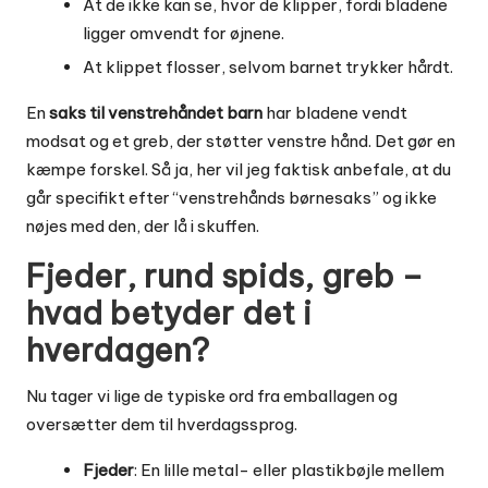
At de ikke kan se, hvor de klipper, fordi bladene
ligger omvendt for øjnene.
At klippet flosser, selvom barnet trykker hårdt.
En
saks til venstrehåndet barn
har bladene vendt
modsat og et greb, der støtter venstre hånd. Det gør en
kæmpe forskel. Så ja, her vil jeg faktisk anbefale, at du
går specifikt efter “venstrehånds børnesaks” og ikke
nøjes med den, der lå i skuffen.
Fjeder, rund spids, greb –
hvad betyder det i
hverdagen?
Nu tager vi lige de typiske ord fra emballagen og
oversætter dem til hverdagssprog.
Fjeder
: En lille metal- eller plastikbøjle mellem