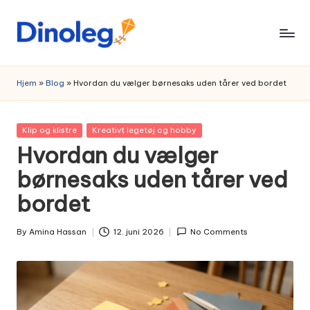
Skip
to
content
Hjem
»
Blog
»
Hvordan du vælger børnesaks uden tårer ved bordet
Posted
Klip og klistre
Kreativt legetøj og hobby
in
Hvordan du vælger
børnesaks uden tårer ved
bordet
By
Amina Hassan
12. juni 2026
No Comments
Posted
by