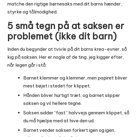
matche den rigtige børnesaks med dit barns hænder,
styrke og tålmodighed.
5 små tegn på at saksen er
problemet (ikke dit barn)
Inden du begynder at tvivle på dit barns krea-evner, så
kig på saksen. Her er nogle af de ting, jeg kigger efter,
når legen går i stå:
Barnet klemmer og klemmer, men papiret bliver
mest bøjet i stedet for klippet.
Hånden bliver hurtigt træt, og barnet slipper
saksen og vil hellere tegne.
Saksen sidder “fast” halvvejs gennem klippet, så
du må hjælpe med at hive den ud.
Barnet vender saksen forkert igen og igen,