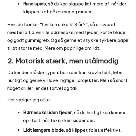
Rund spids
, så du kan slappe lidt mere af, når der
klippes tæt på ærmer og maver.
Hvis du tænker “hvilken saks til 3 år?”, så er svaret
næsten altid: en lille børnesaks med fjeder, korte blade
og godt gummigreb. Og så gerne et stykke tykkere papir
til at starte med. Mere om papir lige om lidt.
2. Motorisk stærk, men utålmodig
Du kender måske typen: barn der kan kravle højt, løbe
hurtigt og gerne vil lave “rigtige” projekter. Men så snart
noget driller, er det farvel og tak.
Her vælger jeg ofte:
Børnesaks uden fjeder
, så de hurtigt kan komme
op i fart, når teknikken sidder der.
Lidt længere blade
, så klippet føles effektivt,