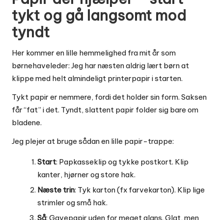
tykt og gå langsomt mod
tyndt
Her kommer en lille hemmelighed fra mit år som
børnehaveleder: Jeg har næsten aldrig lært børn at
klippe med helt almindeligt printerpapir i starten.
Tykt papir er nemmere, fordi det holder sin form. Saksen
får “fat” i det. Tyndt, slattent papir folder sig bare om
bladene.
Jeg plejer at bruge sådan en lille papir-trappe:
Start
: Papkasseklip og tykke postkort. Klip
kanter, hjørner og store hak.
Næste trin
: Tyk karton (fx farvekarton). Klip lige
strimler og små hak.
Så
: Gavepapir uden for meget glans. Glat, men