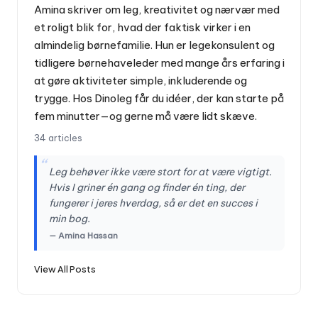
Amina skriver om leg, kreativitet og nærvær med
et roligt blik for, hvad der faktisk virker i en
almindelig børnefamilie. Hun er legekonsulent og
tidligere børnehaveleder med mange års erfaring i
at gøre aktiviteter simple, inkluderende og
trygge. Hos Dinoleg får du idéer, der kan starte på
fem minutter—og gerne må være lidt skæve.
34 articles
“
Leg behøver ikke være stort for at være vigtigt.
Hvis I griner én gang og finder én ting, der
fungerer i jeres hverdag, så er det en succes i
min bog.
— Amina Hassan
View All Posts