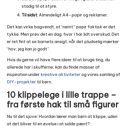
stadig til at styre.
Til sidst
: Almindeligt A4-papir og reklamer.
Det kan virke bagvendt, at “nemt” papir faktisk er det
tykke. Men prøv det en dag, hvor I har lidt overskud. Det
er ret fint at se barnets ansigt, når det pludselig mærker
“hov, jeg kan jo godt”.
Hvis du gerne vil have flere ideer til at bruge ting, du
allerede har i skufferne, kan du finde masser af
inspiration under
kreative aktiviteter
og vores samling af
DIY-projekter
til børn.
10 klippelege i lille trappe –
fra første hak til små figurer
Nu til det sjove: Hvordan lærer man børn at klippe, uden
at det bliver til en øvelse i at sidde pænt?